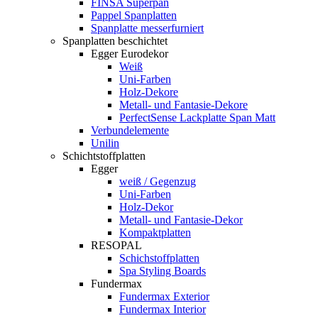
FINSA Superpan
Pappel Spanplatten
Spanplatte messerfurniert
Spanplatten beschichtet
Egger Eurodekor
Weiß
Uni-Farben
Holz-Dekore
Metall- und Fantasie-Dekore
PerfectSense Lackplatte Span Matt
Verbundelemente
Unilin
Schichtstoffplatten
Egger
weiß / Gegenzug
Uni-Farben
Holz-Dekor
Metall- und Fantasie-Dekor
Kompaktplatten
RESOPAL
Schichstoffplatten
Spa Styling Boards
Fundermax
Fundermax Exterior
Fundermax Interior