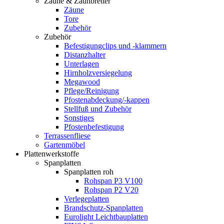
Zäune & Zaunbretter
Zäune
Tore
Zubehör
Zubehör
Befestigungclips und -klammern
Distanzhalter
Unterlagen
Hirnholzversiegelung
Megawood
Pflege/Reinigung
Pfostenabdeckung/-kappen
Stellfuß und Zubehör
Sonstiges
Pfostenbefestigung
Terrassenfliese
Gartenmöbel
Plattenwerkstoffe
Spanplatten
Spanplatten roh
Rohspan P3 V100
Rohspan P2 V20
Verlegeplatten
Brandschutz-Spanplatten
Eurolight Leichtbauplatten