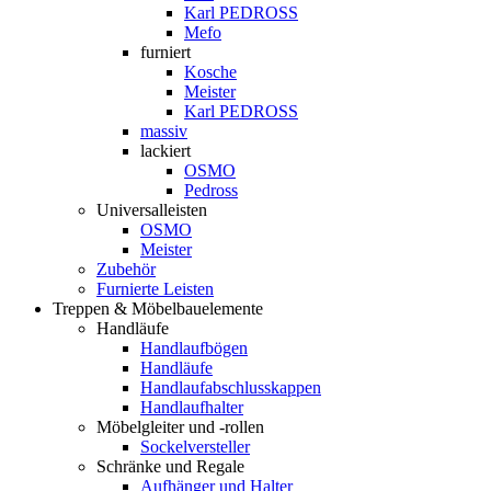
Karl PEDROSS
Mefo
furniert
Kosche
Meister
Karl PEDROSS
massiv
lackiert
OSMO
Pedross
Universalleisten
OSMO
Meister
Zubehör
Furnierte Leisten
Treppen & Möbelbauelemente
Handläufe
Handlaufbögen
Handläufe
Handlaufabschlusskappen
Handlaufhalter
Möbelgleiter und -rollen
Sockelversteller
Schränke und Regale
Aufhänger und Halter