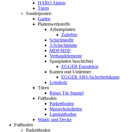
HARO Aktion
Türen
Sonderposten
Garten
Plattenwerkstoffe
Arbeitsplatten
Zubehör
Schichtstoffe
3-Schichtplatte
MDF/HDF
Verbundelemente
Spanplatten beschichtet
EGGER Eurodekor
Kanten und Umleimer
EGGER ABS-Sicherheitskante
Leimholz
Türen
Ringo Tür Stumpf
Fußboden
Parkettboden
Massivholzdielen
Laminatboden
Wand- und Decke
Fußboden
Parkettboden