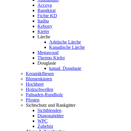
Accoya
Bangkirai
Fichte KD
Itaúba
Kebony
Kiefer
Lärche
Arktische Lärche
Kanadische Lärche
Megawood
Thermo Kiefer
Douglasie
kanad. Douglasie
Keramikfliesen
Blumenkästen
Hochbeet
Holzschwellen
Palisaden-Rundholz
Pfosten
Sichtschutz und Rankgitter
Sichtblenden
Diagonalgitter
WPC
Zubehör