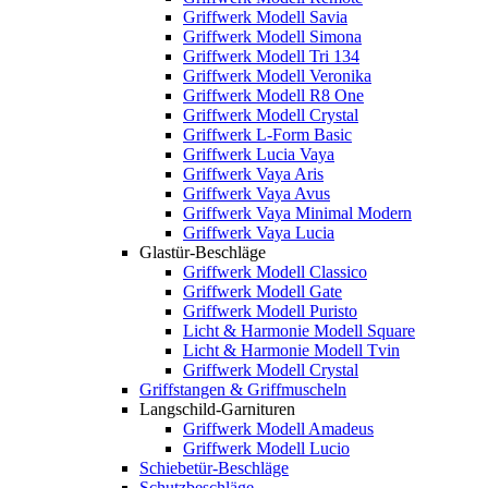
Griffwerk Modell Savia
Griffwerk Modell Simona
Griffwerk Modell Tri 134
Griffwerk Modell Veronika
Griffwerk Modell R8 One
Griffwerk Modell Crystal
Griffwerk L-Form Basic
Griffwerk Lucia Vaya
Griffwerk Vaya Aris
Griffwerk Vaya Avus
Griffwerk Vaya Minimal Modern
Griffwerk Vaya Lucia
Glastür-Beschläge
Griffwerk Modell Classico
Griffwerk Modell Gate
Griffwerk Modell Puristo
Licht & Harmonie Modell Square
Licht & Harmonie Modell Tvin
Griffwerk Modell Crystal
Griffstangen & Griffmuscheln
Langschild-Garnituren
Griffwerk Modell Amadeus
Griffwerk Modell Lucio
Schiebetür-Beschläge
Schutzbeschläge