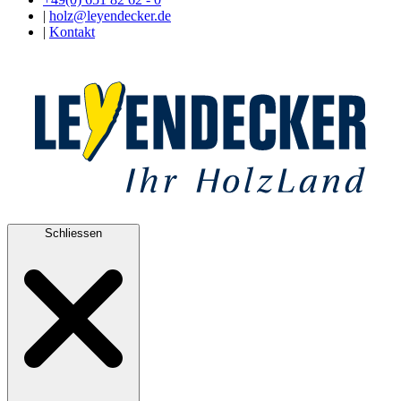
|
holz@leyendecker.de
|
Kontakt
Schliessen