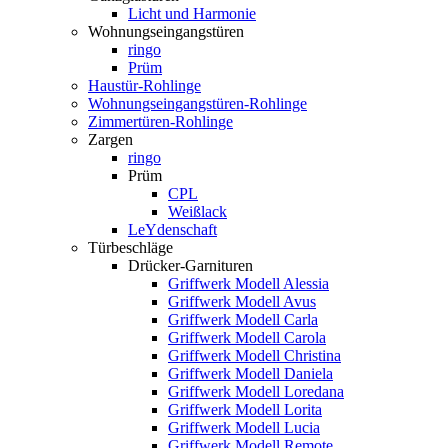
Licht und Harmonie
Wohnungseingangstüren
ringo
Prüm
Haustür-Rohlinge
Wohnungseingangstüren-Rohlinge
Zimmertüren-Rohlinge
Zargen
ringo
Prüm
CPL
Weißlack
LeYdenschaft
Türbeschläge
Drücker-Garnituren
Griffwerk Modell Alessia
Griffwerk Modell Avus
Griffwerk Modell Carla
Griffwerk Modell Carola
Griffwerk Modell Christina
Griffwerk Modell Daniela
Griffwerk Modell Loredana
Griffwerk Modell Lorita
Griffwerk Modell Lucia
Griffwerk Modell Remote