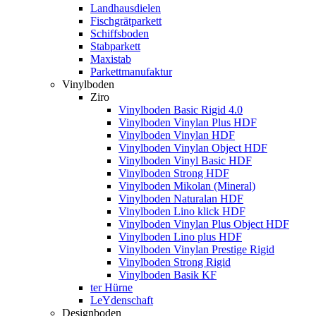
Landhausdielen
Fischgrätparkett
Schiffsboden
Stabparkett
Maxistab
Parkettmanufaktur
Vinylboden
Ziro
Vinylboden Basic Rigid 4.0
Vinylboden Vinylan Plus HDF
Vinylboden Vinylan HDF
Vinylboden Vinylan Object HDF
Vinylboden Vinyl Basic HDF
Vinylboden Strong HDF
Vinylboden Mikolan (Mineral)
Vinylboden Naturalan HDF
Vinylboden Lino klick HDF
Vinylboden Vinylan Plus Object HDF
Vinylboden Lino plus HDF
Vinylboden Vinylan Prestige Rigid
Vinylboden Strong Rigid
Vinylboden Basik KF
ter Hürne
LeYdenschaft
Designboden