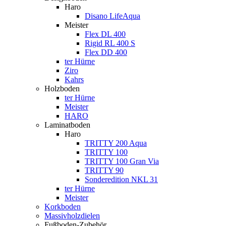
Haro
Disano LifeAqua
Meister
Flex DL 400
Rigid RL 400 S
Flex DD 400
ter Hürne
Ziro
Kahrs
Holzboden
ter Hürne
Meister
HARO
Laminatboden
Haro
TRITTY 200 Aqua
TRITTY 100
TRITTY 100 Gran Via
TRITTY 90
Sonderedition NKL 31
ter Hürne
Meister
Korkboden
Massivholzdielen
Fußboden-Zubehör