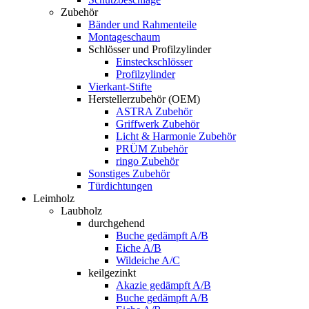
Zubehör
Bänder und Rahmenteile
Montageschaum
Schlösser und Profilzylinder
Einsteckschlösser
Profilzylinder
Vierkant-Stifte
Herstellerzubehör (OEM)
ASTRA Zubehör
Griffwerk Zubehör
Licht & Harmonie Zubehör
PRÜM Zubehör
ringo Zubehör
Sonstiges Zubehör
Türdichtungen
Leimholz
Laubholz
durchgehend
Buche gedämpft A/B
Eiche A/B
Wildeiche A/C
keilgezinkt
Akazie gedämpft A/B
Buche gedämpft A/B