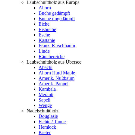
Laubschnittholz aus Europa
Ahorn
Buche gedämpft
Buche ungedämpft
Eiche
Eisbuche
Esche
Kastanie
Franz. Kirschbaum
Linde
Räuchereiche
Laubschnittholz aus Übersee
Abachi
Ahorn Hard Maple
Amerik. Nußbaum
Amerik. Pappel
Kambala
Meranti
Sapeli
Wenge
Nadelschnittholz
Douglasie
Fichte / Tanne
Hemlock
Kiefer