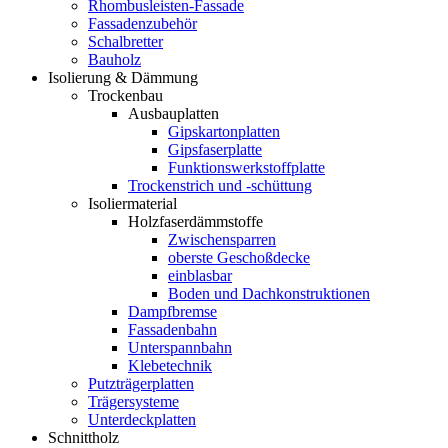
Rhombusleisten-Fassade
Fassadenzubehör
Schalbretter
Bauholz
Isolierung & Dämmung
Trockenbau
Ausbauplatten
Gipskartonplatten
Gipsfaserplatte
Funktionswerkstoffplatte
Trockenstrich und -schüttung
Isoliermaterial
Holzfaserdämmstoffe
Zwischensparren
oberste Geschoßdecke
einblasbar
Boden und Dachkonstruktionen
Dampfbremse
Fassadenbahn
Unterspannbahn
Klebetechnik
Putzträgerplatten
Trägersysteme
Unterdeckplatten
Schnittholz