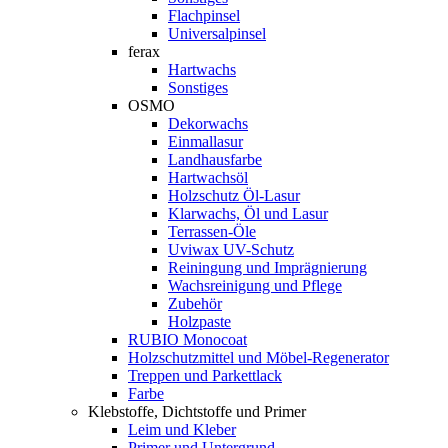
Flachpinsel
Universalpinsel
ferax
Hartwachs
Sonstiges
OSMO
Dekorwachs
Einmallasur
Landhausfarbe
Hartwachsöl
Holzschutz Öl-Lasur
Klarwachs, Öl und Lasur
Terrassen-Öle
Uviwax UV-Schutz
Reiningung und Imprägnierung
Wachsreinigung und Pflege
Zubehör
Holzpaste
RUBIO Monocoat
Holzschutzmittel und Möbel-Regenerator
Treppen und Parkettlack
Farbe
Klebstoffe, Dichtstoffe und Primer
Leim und Kleber
Primer und Untergrund