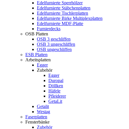
Edelfurnierte Sperrhölzer
Edelfurnierte Stäbchenplatten
Edelfurnierte Tischlerplatten
Edelfurnierte Birke Multiplexplatten
Edelfurnierte MDF-Platte
Furnierdecks
OSB Platten
OSB 3 geschliffen
OSB 3 ungeschliffen
OSB ungeschliffen
ESB Platten
Arbeitsplatten
Egger
Zubehör
Egger
Duropal
Döllken
Häfele
Pfleiderer
GetaLit
Getalit
Westag
Faserplatten
Fensterbänke
Zubehör