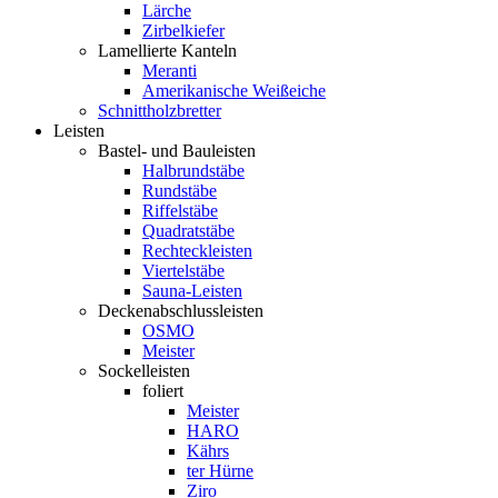
Lärche
Zirbelkiefer
Lamellierte Kanteln
Meranti
Amerikanische Weißeiche
Schnittholzbretter
Leisten
Bastel- und Bauleisten
Halbrundstäbe
Rundstäbe
Riffelstäbe
Quadratstäbe
Rechteckleisten
Viertelstäbe
Sauna-Leisten
Deckenabschlussleisten
OSMO
Meister
Sockelleisten
foliert
Meister
HARO
Kährs
ter Hürne
Ziro