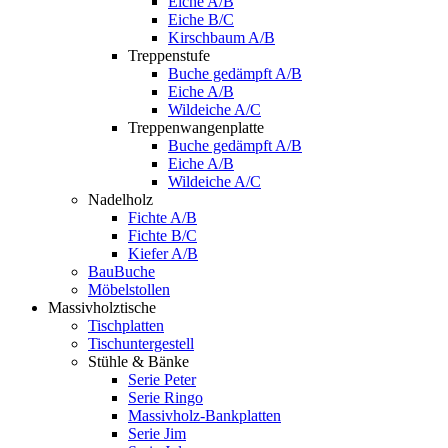
Eiche A/B
Eiche B/C
Kirschbaum A/B
Treppenstufe
Buche gedämpft A/B
Eiche A/B
Wildeiche A/C
Treppenwangenplatte
Buche gedämpft A/B
Eiche A/B
Wildeiche A/C
Nadelholz
Fichte A/B
Fichte B/C
Kiefer A/B
BauBuche
Möbelstollen
Massivholztische
Tischplatten
Tischuntergestell
Stühle & Bänke
Serie Peter
Serie Ringo
Massivholz-Bankplatten
Serie Jim