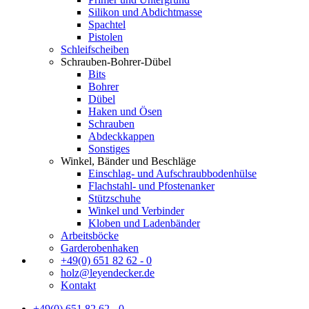
Silikon und Abdichtmasse
Spachtel
Pistolen
Schleifscheiben
Schrauben-Bohrer-Dübel
Bits
Bohrer
Dübel
Haken und Ösen
Schrauben
Abdeckkappen
Sonstiges
Winkel, Bänder und Beschläge
Einschlag- und Aufschraubbodenhülse
Flachstahl- und Pfostenanker
Stützschuhe
Winkel und Verbinder
Kloben und Ladenbänder
Arbeitsböcke
Garderobenhaken
+49(0) 651 82 62 - 0
holz@leyendecker.de
Kontakt
+49(0) 651 82 62 - 0