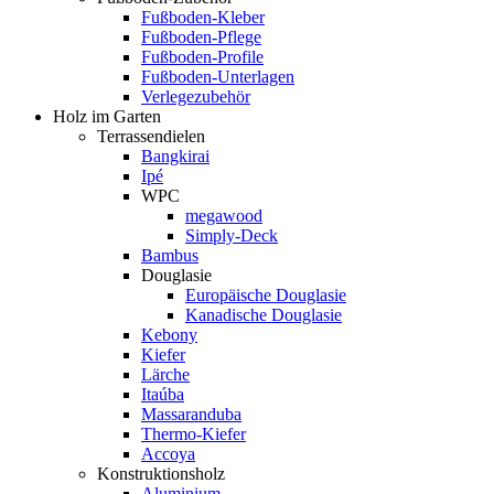
Fußboden-Kleber
Fußboden-Pflege
Fußboden-Profile
Fußboden-Unterlagen
Verlegezubehör
Holz im Garten
Terrassendielen
Bangkirai
Ipé
WPC
megawood
Simply-Deck
Bambus
Douglasie
Europäische Douglasie
Kanadische Douglasie
Kebony
Kiefer
Lärche
Itaúba
Massaranduba
Thermo-Kiefer
Accoya
Konstruktionsholz
Aluminium