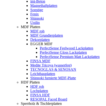
imi-Beton
Magnethaftplatten
Sonstige
Fenix
Shinnoki
Unilin
MDF Platten
MDF roh
MDF Grundierplatten
Dekorplatten
EGGER MDF
PerfectSense Feelwood Lackplatten
PrefectSense Gloss Lackplatten
PerfectSense Premium Matt Lackplatten
FINSA MDF
Medite Tricoya (wasserfest)
TECNOGLAS & SENOSAN
Leichtbauplatten
Shinnoki furnierte MDF-Platte
HDF Platten
HDF roh
Lochplatten
FINSA HDF
RESOPAL Faced Board
Sperrholz & Tischlerplatten