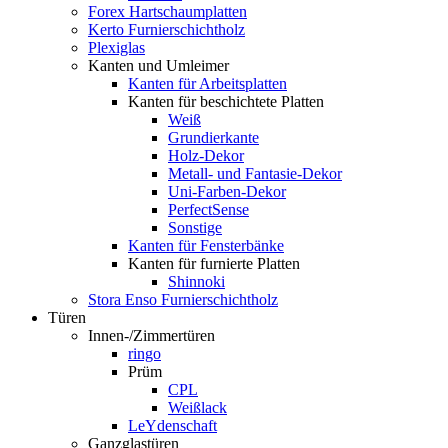
Forex Hartschaumplatten
Kerto Furnierschichtholz
Plexiglas
Kanten und Umleimer
Kanten für Arbeitsplatten
Kanten für beschichtete Platten
Weiß
Grundierkante
Holz-Dekor
Metall- und Fantasie-Dekor
Uni-Farben-Dekor
PerfectSense
Sonstige
Kanten für Fensterbänke
Kanten für furnierte Platten
Shinnoki
Stora Enso Furnierschichtholz
Türen
Innen-/Zimmertüren
ringo
Prüm
CPL
Weißlack
LeYdenschaft
Ganzglastüren