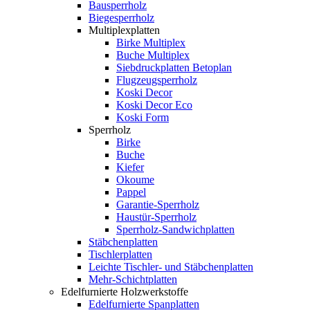
Bausperrholz
Biegesperrholz
Multiplexplatten
Birke Multiplex
Buche Multiplex
Siebdruckplatten Betoplan
Flugzeugsperrholz
Koski Decor
Koski Decor Eco
Koski Form
Sperrholz
Birke
Buche
Kiefer
Okoume
Pappel
Garantie-Sperrholz
Haustür-Sperrholz
Sperrholz-Sandwichplatten
Stäbchenplatten
Tischlerplatten
Leichte Tischler- und Stäbchenplatten
Mehr-Schichtplatten
Edelfurnierte Holzwerkstoffe
Edelfurnierte Spanplatten