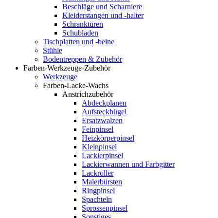
Beschläge und Scharniere
Kleiderstangen und -halter
Schranktüren
Schubladen
Tischplatten und -beine
Stühle
Bodentreppen & Zubehör
Farben-Werkzeuge-Zubehör
Werkzeuge
Farben-Lacke-Wachs
Anstrichzubehör
Abdeckplanen
Aufsteckbügel
Ersatzwalzen
Feinpinsel
Heizkörperpinsel
Kleinpinsel
Lackierpinsel
Lackierwannen und Farbgitter
Lackroller
Malerbürsten
Ringpinsel
Spachteln
Sprossenpinsel
Sonstiges