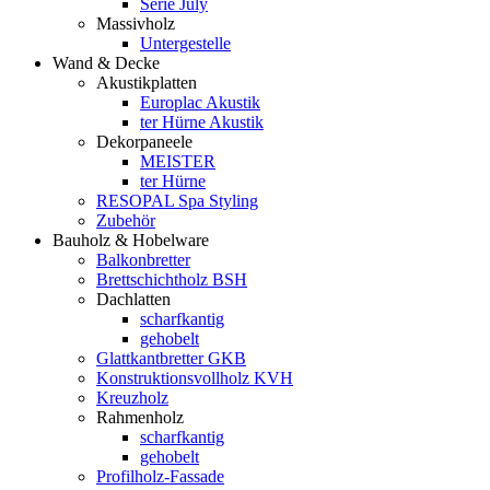
Serie July
Massivholz
Untergestelle
Wand & Decke
Akustikplatten
Europlac Akustik
ter Hürne Akustik
Dekorpaneele
MEISTER
ter Hürne
RESOPAL Spa Styling
Zubehör
Bauholz & Hobelware
Balkonbretter
Brettschichtholz BSH
Dachlatten
scharfkantig
gehobelt
Glattkantbretter GKB
Konstruktionsvollholz KVH
Kreuzholz
Rahmenholz
scharfkantig
gehobelt
Profilholz-Fassade