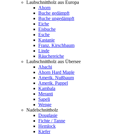
Laubschnittholz aus Europa
Ahorn
Buche gedämpft
Buche ungedämpft
Eiche
Eisbuche
Esche
Kastanie
Franz. Kirschbaum
Linde
Räuchereiche
Laubschnittholz aus Übersee
Abachi
Ahorn Hard Maple
Amerik. Nußbaum
Amerik. Pappel
Kambala
Meranti
Sapeli
Wenge
Nadelschnittholz
Douglasie
Fichte / Tanne
Hemlock
Kiefer