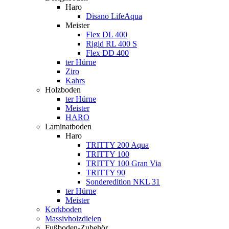
Haro
Disano LifeAqua
Meister
Flex DL 400
Rigid RL 400 S
Flex DD 400
ter Hürne
Ziro
Kahrs
Holzboden
ter Hürne
Meister
HARO
Laminatboden
Haro
TRITTY 200 Aqua
TRITTY 100
TRITTY 100 Gran Via
TRITTY 90
Sonderedition NKL 31
ter Hürne
Meister
Korkboden
Massivholzdielen
Fußboden-Zubehör