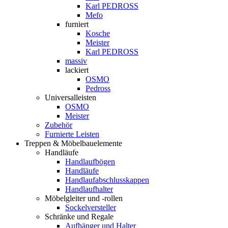
Karl PEDROSS
Mefo
furniert
Kosche
Meister
Karl PEDROSS
massiv
lackiert
OSMO
Pedross
Universalleisten
OSMO
Meister
Zubehör
Furnierte Leisten
Treppen & Möbelbauelemente
Handläufe
Handlaufbögen
Handläufe
Handlaufabschlusskappen
Handlaufhalter
Möbelgleiter und -rollen
Sockelversteller
Schränke und Regale
Aufhänger und Halter