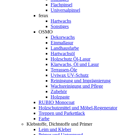
Flachpinsel
Universalpinsel
ferax
Hartwachs
Sonstiges
OSMO
Dekorwachs
Einmallasur
Landhausfarbe
Hartwachsöl
Holzschutz Öl-Lasur
Klarwachs, Öl und Lasur
Terrassen-Öle
Uviwax UV-Schutz
Reiningung und Imprägnierung
Wachsreinigung und Pflege
Zubehör
Holzpaste
RUBIO Monocoat
Holzschutzmittel und Möbel-Regenerator
Treppen und Parkettlack
Farbe
Klebstoffe, Dichtstoffe und Primer
Leim und Kleber
Primer und Untergrund