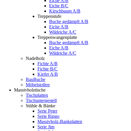
Eiche A/B
Eiche B/C
Kirschbaum A/B
Treppenstufe
Buche gedämpft A/B
Eiche A/B
Wildeiche A/C
Treppenwangenplatte
Buche gedämpft A/B
Eiche A/B
Wildeiche A/C
Nadelholz
Fichte A/B
Fichte B/C
Kiefer A/B
BauBuche
Möbelstollen
Massivholztische
Tischplatten
Tischuntergestell
Stühle & Bänke
Serie Peter
Serie Ringo
Massivholz-Bankplatten
Serie Jim