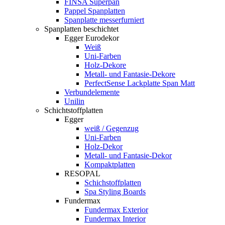
FINSA Superpan
Pappel Spanplatten
Spanplatte messerfurniert
Spanplatten beschichtet
Egger Eurodekor
Weiß
Uni-Farben
Holz-Dekore
Metall- und Fantasie-Dekore
PerfectSense Lackplatte Span Matt
Verbundelemente
Unilin
Schichtstoffplatten
Egger
weiß / Gegenzug
Uni-Farben
Holz-Dekor
Metall- und Fantasie-Dekor
Kompaktplatten
RESOPAL
Schichstoffplatten
Spa Styling Boards
Fundermax
Fundermax Exterior
Fundermax Interior