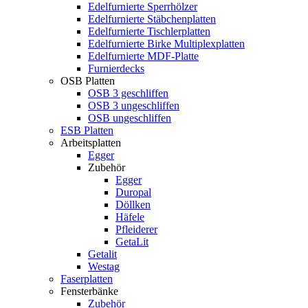
Edelfurnierte Sperrhölzer
Edelfurnierte Stäbchenplatten
Edelfurnierte Tischlerplatten
Edelfurnierte Birke Multiplexplatten
Edelfurnierte MDF-Platte
Furnierdecks
OSB Platten
OSB 3 geschliffen
OSB 3 ungeschliffen
OSB ungeschliffen
ESB Platten
Arbeitsplatten
Egger
Zubehör
Egger
Duropal
Döllken
Häfele
Pfleiderer
GetaLit
Getalit
Westag
Faserplatten
Fensterbänke
Zubehör