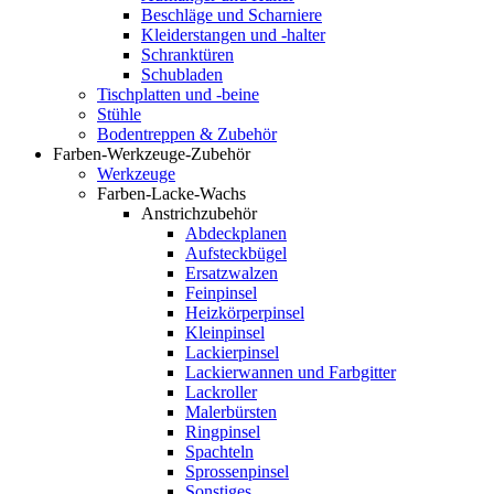
Beschläge und Scharniere
Kleiderstangen und -halter
Schranktüren
Schubladen
Tischplatten und -beine
Stühle
Bodentreppen & Zubehör
Farben-Werkzeuge-Zubehör
Werkzeuge
Farben-Lacke-Wachs
Anstrichzubehör
Abdeckplanen
Aufsteckbügel
Ersatzwalzen
Feinpinsel
Heizkörperpinsel
Kleinpinsel
Lackierpinsel
Lackierwannen und Farbgitter
Lackroller
Malerbürsten
Ringpinsel
Spachteln
Sprossenpinsel
Sonstiges