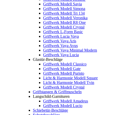
Griffwerk Modell Savia
Griffwerk Modell Simona
Griffwerk Modell Tri 134
Griffwerk Modell Veronika
Griffwerk Modell R8 One
Griffwerk Modell Crystal
Griffwerk L-Form Basic
Griffwerk Lucia Vaya
Griffwerk Vaya Aris
Griffwerk Vaya Avus
Griffwerk Vaya Minimal Modern
Griffwerk Vaya Lucia
Glastür-Beschläge
Griffwerk Modell Classico
Griffwerk Modell Gate
Griffwerk Modell Puristo
Licht & Harmonie Modell Square
Licht & Harmonie Modell Tvin
Griffwerk Modell Crystal
Griffstangen & Griffmuscheln
Langschild-Garnituren
Griffwerk Modell Amadeus
Griffwerk Modell Lucio
Schiebetür-Beschläge
Schutzbeschläge