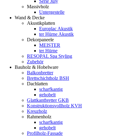
Serie July
Massivholz
Untergestelle
Wand & Decke
Akustikplatten
Europlac Akustik
ter Hürne Akustik
Dekorpaneele
MEISTER
ter Hürne
RESOPAL Spa Styling
Zubehör
Bauholz & Hobelware
Balkonbretter
Brettschichtholz BSH
Dachlatten
scharfkantig
gehobelt
Glattkantbretter GKB
Konstruktionsvollholz KVH
Kreuzholz
Rahmenholz
scharfkantig
gehobelt
Profilholz-Fassade