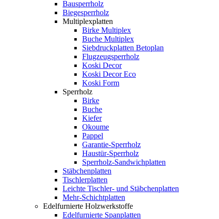
Bausperrholz
Biegesperrholz
Multiplexplatten
Birke Multiplex
Buche Multiplex
Siebdruckplatten Betoplan
Flugzeugsperrholz
Koski Decor
Koski Decor Eco
Koski Form
Sperrholz
Birke
Buche
Kiefer
Okoume
Pappel
Garantie-Sperrholz
Haustür-Sperrholz
Sperrholz-Sandwichplatten
Stäbchenplatten
Tischlerplatten
Leichte Tischler- und Stäbchenplatten
Mehr-Schichtplatten
Edelfurnierte Holzwerkstoffe
Edelfurnierte Spanplatten