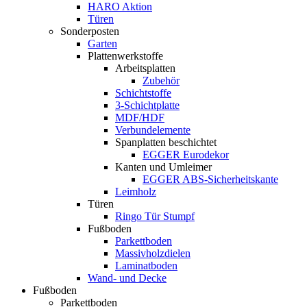
HARO Aktion
Türen
Sonderposten
Garten
Plattenwerkstoffe
Arbeitsplatten
Zubehör
Schichtstoffe
3-Schichtplatte
MDF/HDF
Verbundelemente
Spanplatten beschichtet
EGGER Eurodekor
Kanten und Umleimer
EGGER ABS-Sicherheitskante
Leimholz
Türen
Ringo Tür Stumpf
Fußboden
Parkettboden
Massivholzdielen
Laminatboden
Wand- und Decke
Fußboden
Parkettboden