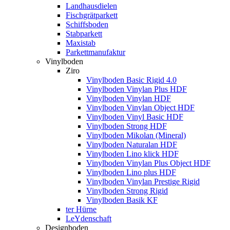
Landhausdielen
Fischgrätparkett
Schiffsboden
Stabparkett
Maxistab
Parkettmanufaktur
Vinylboden
Ziro
Vinylboden Basic Rigid 4.0
Vinylboden Vinylan Plus HDF
Vinylboden Vinylan HDF
Vinylboden Vinylan Object HDF
Vinylboden Vinyl Basic HDF
Vinylboden Strong HDF
Vinylboden Mikolan (Mineral)
Vinylboden Naturalan HDF
Vinylboden Lino klick HDF
Vinylboden Vinylan Plus Object HDF
Vinylboden Lino plus HDF
Vinylboden Vinylan Prestige Rigid
Vinylboden Strong Rigid
Vinylboden Basik KF
ter Hürne
LeYdenschaft
Designboden