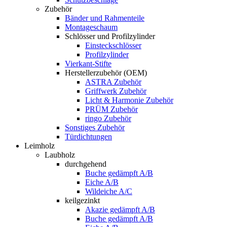
Zubehör
Bänder und Rahmenteile
Montageschaum
Schlösser und Profilzylinder
Einsteckschlösser
Profilzylinder
Vierkant-Stifte
Herstellerzubehör (OEM)
ASTRA Zubehör
Griffwerk Zubehör
Licht & Harmonie Zubehör
PRÜM Zubehör
ringo Zubehör
Sonstiges Zubehör
Türdichtungen
Leimholz
Laubholz
durchgehend
Buche gedämpft A/B
Eiche A/B
Wildeiche A/C
keilgezinkt
Akazie gedämpft A/B
Buche gedämpft A/B