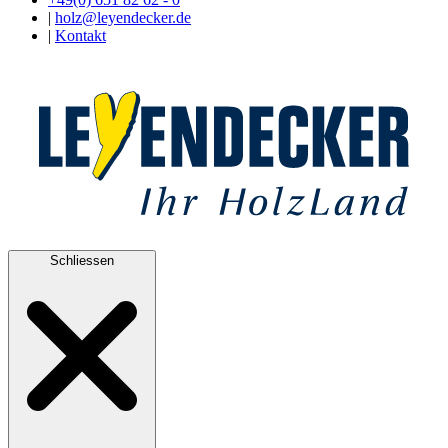
|
holz@leyendecker.de
|
Kontakt
Schliessen