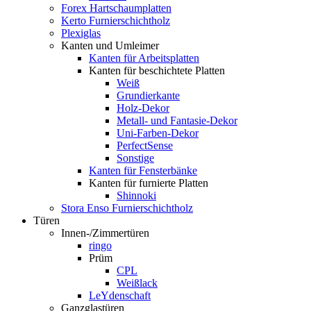
Forex Hartschaumplatten
Kerto Furnierschichtholz
Plexiglas
Kanten und Umleimer
Kanten für Arbeitsplatten
Kanten für beschichtete Platten
Weiß
Grundierkante
Holz-Dekor
Metall- und Fantasie-Dekor
Uni-Farben-Dekor
PerfectSense
Sonstige
Kanten für Fensterbänke
Kanten für furnierte Platten
Shinnoki
Stora Enso Furnierschichtholz
Türen
Innen-/Zimmertüren
ringo
Prüm
CPL
Weißlack
LeYdenschaft
Ganzglastüren