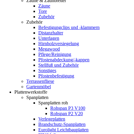
Zäune & Zaunbretter
Zäune
Tore
Zubehör
Zubehör
Befestigungclips und -klammern
Distanzhalter
Unterlagen
Hirnholzversiegelung
Megawood
Pflege/Reinigung
Pfostenabdeckung/-kappen
Stellfuß und Zubehör
Sonstiges
Pfostenbefestigung
Terrassenfliese
Gartenmöbel
Plattenwerkstoffe
Spanplatten
Spanplatten roh
Rohspan P3 V100
Rohspan P2 V20
Verlegeplatten
Brandschutz-Spanplatten
Eurolight Leichtbauplatten