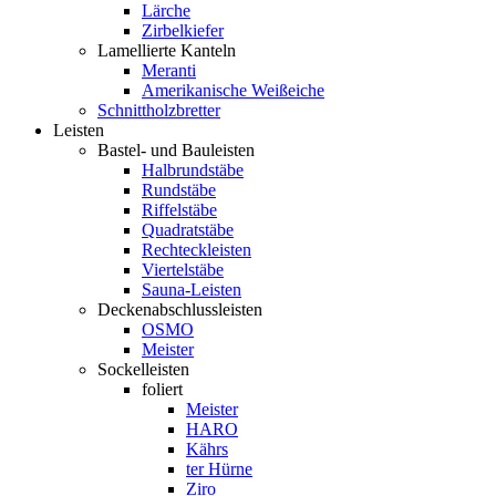
Lärche
Zirbelkiefer
Lamellierte Kanteln
Meranti
Amerikanische Weißeiche
Schnittholzbretter
Leisten
Bastel- und Bauleisten
Halbrundstäbe
Rundstäbe
Riffelstäbe
Quadratstäbe
Rechteckleisten
Viertelstäbe
Sauna-Leisten
Deckenabschlussleisten
OSMO
Meister
Sockelleisten
foliert
Meister
HARO
Kährs
ter Hürne
Ziro