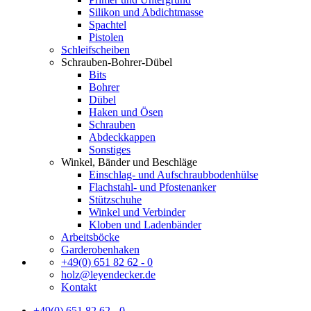
Silikon und Abdichtmasse
Spachtel
Pistolen
Schleifscheiben
Schrauben-Bohrer-Dübel
Bits
Bohrer
Dübel
Haken und Ösen
Schrauben
Abdeckkappen
Sonstiges
Winkel, Bänder und Beschläge
Einschlag- und Aufschraubbodenhülse
Flachstahl- und Pfostenanker
Stützschuhe
Winkel und Verbinder
Kloben und Ladenbänder
Arbeitsböcke
Garderobenhaken
+49(0) 651 82 62 - 0
holz@leyendecker.de
Kontakt
+49(0) 651 82 62 - 0