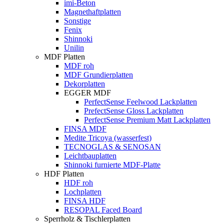
imi-Beton
Magnethaftplatten
Sonstige
Fenix
Shinnoki
Unilin
MDF Platten
MDF roh
MDF Grundierplatten
Dekorplatten
EGGER MDF
PerfectSense Feelwood Lackplatten
PrefectSense Gloss Lackplatten
PerfectSense Premium Matt Lackplatten
FINSA MDF
Medite Tricoya (wasserfest)
TECNOGLAS & SENOSAN
Leichtbauplatten
Shinnoki furnierte MDF-Platte
HDF Platten
HDF roh
Lochplatten
FINSA HDF
RESOPAL Faced Board
Sperrholz & Tischlerplatten