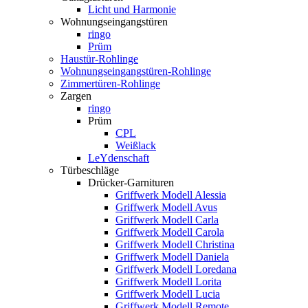
Licht und Harmonie
Wohnungseingangstüren
ringo
Prüm
Haustür-Rohlinge
Wohnungseingangstüren-Rohlinge
Zimmertüren-Rohlinge
Zargen
ringo
Prüm
CPL
Weißlack
LeYdenschaft
Türbeschläge
Drücker-Garnituren
Griffwerk Modell Alessia
Griffwerk Modell Avus
Griffwerk Modell Carla
Griffwerk Modell Carola
Griffwerk Modell Christina
Griffwerk Modell Daniela
Griffwerk Modell Loredana
Griffwerk Modell Lorita
Griffwerk Modell Lucia
Griffwerk Modell Remote