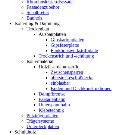
Rhombusleisten-Fassade
Fassadenzubehör
Schalbretter
Bauholz
Isolierung & Dämmung
Trockenbau
Ausbauplatten
Gipskartonplatten
Gipsfaserplatte
Funktionswerkstoffplatte
Trockenstrich und -schüttung
Isoliermaterial
Holzfaserdämmstoffe
Zwischensparren
oberste Geschoßdecke
einblasbar
Boden und Dachkonstruktionen
Dampfbremse
Fassadenbahn
Unterspannbahn
Klebetechnik
Putzträgerplatten
Trägersysteme
Unterdeckplatten
Schnittholz