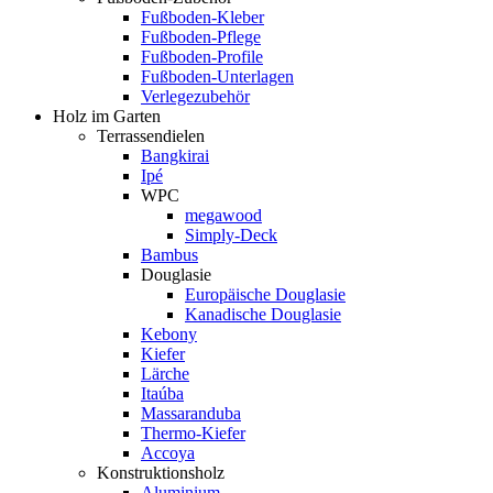
Fußboden-Kleber
Fußboden-Pflege
Fußboden-Profile
Fußboden-Unterlagen
Verlegezubehör
Holz im Garten
Terrassendielen
Bangkirai
Ipé
WPC
megawood
Simply-Deck
Bambus
Douglasie
Europäische Douglasie
Kanadische Douglasie
Kebony
Kiefer
Lärche
Itaúba
Massaranduba
Thermo-Kiefer
Accoya
Konstruktionsholz
Aluminium