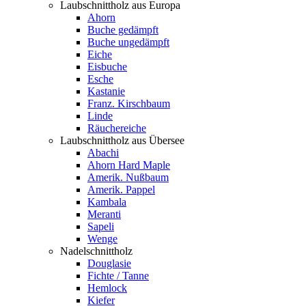
Laubschnittholz aus Europa
Ahorn
Buche gedämpft
Buche ungedämpft
Eiche
Eisbuche
Esche
Kastanie
Franz. Kirschbaum
Linde
Räuchereiche
Laubschnittholz aus Übersee
Abachi
Ahorn Hard Maple
Amerik. Nußbaum
Amerik. Pappel
Kambala
Meranti
Sapeli
Wenge
Nadelschnittholz
Douglasie
Fichte / Tanne
Hemlock
Kiefer