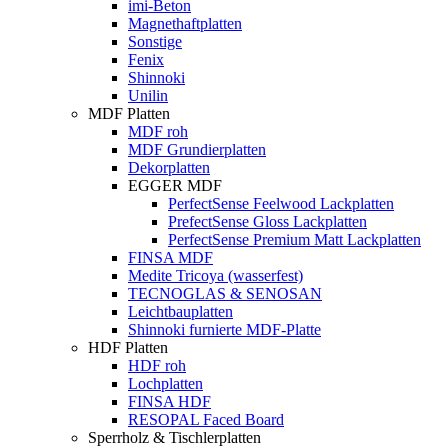
imi-Beton
Magnethaftplatten
Sonstige
Fenix
Shinnoki
Unilin
MDF Platten
MDF roh
MDF Grundierplatten
Dekorplatten
EGGER MDF
PerfectSense Feelwood Lackplatten
PrefectSense Gloss Lackplatten
PerfectSense Premium Matt Lackplatten
FINSA MDF
Medite Tricoya (wasserfest)
TECNOGLAS & SENOSAN
Leichtbauplatten
Shinnoki furnierte MDF-Platte
HDF Platten
HDF roh
Lochplatten
FINSA HDF
RESOPAL Faced Board
Sperrholz & Tischlerplatten