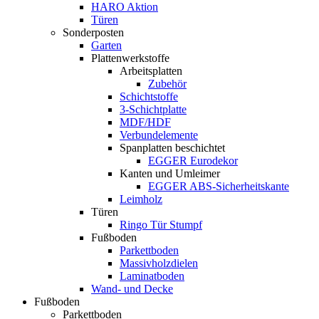
HARO Aktion
Türen
Sonderposten
Garten
Plattenwerkstoffe
Arbeitsplatten
Zubehör
Schichtstoffe
3-Schichtplatte
MDF/HDF
Verbundelemente
Spanplatten beschichtet
EGGER Eurodekor
Kanten und Umleimer
EGGER ABS-Sicherheitskante
Leimholz
Türen
Ringo Tür Stumpf
Fußboden
Parkettboden
Massivholzdielen
Laminatboden
Wand- und Decke
Fußboden
Parkettboden