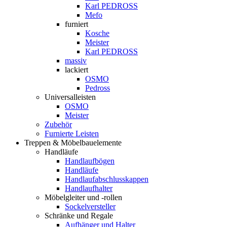
Karl PEDROSS
Mefo
furniert
Kosche
Meister
Karl PEDROSS
massiv
lackiert
OSMO
Pedross
Universalleisten
OSMO
Meister
Zubehör
Furnierte Leisten
Treppen & Möbelbauelemente
Handläufe
Handlaufbögen
Handläufe
Handlaufabschlusskappen
Handlaufhalter
Möbelgleiter und -rollen
Sockelversteller
Schränke und Regale
Aufhänger und Halter