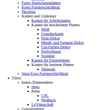
Forex Hartschaumplatten
Kerto Furnierschichtholz
Plexiglas
Kanten und Umleimer
Kanten für Arbeitsplatten
Kanten für beschichtete Platten
Weiß
Grundierkante
Holz-Dekor
Metall- und Fantasie-Dekor
Uni-Farben-Dekor
PerfectSense
Sonstige
Kanten für Fensterbänke
Kanten für furnierte Platten
Shinnoki
Stora Enso Furnierschichtholz
Türen
Innen-/Zimmertüren
ringo
Prüm
CPL
Weißlack
LeYdenschaft
Ganzglastüren