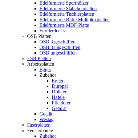
Edelfurnierte Sperrhölzer
Edelfurnierte Stäbchenplatten
Edelfurnierte Tischlerplatten
Edelfurnierte Birke Multiplexplatten
Edelfurnierte MDF-Platte
Furnierdecks
OSB Platten
OSB 3 geschliffen
OSB 3 ungeschliffen
OSB ungeschliffen
ESB Platten
Arbeitsplatten
Egger
Zubehör
Egger
Duropal
Döllken
Häfele
Pfleiderer
GetaLit
Getalit
Westag
Faserplatten
Fensterbänke
Zubehör