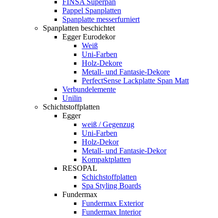
FINSA Superpan
Pappel Spanplatten
Spanplatte messerfurniert
Spanplatten beschichtet
Egger Eurodekor
Weiß
Uni-Farben
Holz-Dekore
Metall- und Fantasie-Dekore
PerfectSense Lackplatte Span Matt
Verbundelemente
Unilin
Schichtstoffplatten
Egger
weiß / Gegenzug
Uni-Farben
Holz-Dekor
Metall- und Fantasie-Dekor
Kompaktplatten
RESOPAL
Schichstoffplatten
Spa Styling Boards
Fundermax
Fundermax Exterior
Fundermax Interior