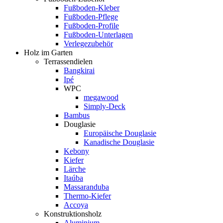
Fußboden-Kleber
Fußboden-Pflege
Fußboden-Profile
Fußboden-Unterlagen
Verlegezubehör
Holz im Garten
Terrassendielen
Bangkirai
Ipé
WPC
megawood
Simply-Deck
Bambus
Douglasie
Europäische Douglasie
Kanadische Douglasie
Kebony
Kiefer
Lärche
Itaúba
Massaranduba
Thermo-Kiefer
Accoya
Konstruktionsholz
Aluminium