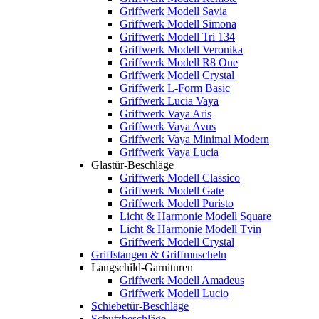
Griffwerk Modell Savia
Griffwerk Modell Simona
Griffwerk Modell Tri 134
Griffwerk Modell Veronika
Griffwerk Modell R8 One
Griffwerk Modell Crystal
Griffwerk L-Form Basic
Griffwerk Lucia Vaya
Griffwerk Vaya Aris
Griffwerk Vaya Avus
Griffwerk Vaya Minimal Modern
Griffwerk Vaya Lucia
Glastür-Beschläge
Griffwerk Modell Classico
Griffwerk Modell Gate
Griffwerk Modell Puristo
Licht & Harmonie Modell Square
Licht & Harmonie Modell Tvin
Griffwerk Modell Crystal
Griffstangen & Griffmuscheln
Langschild-Garnituren
Griffwerk Modell Amadeus
Griffwerk Modell Lucio
Schiebetür-Beschläge
Schutzbeschläge