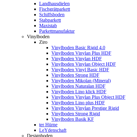
Landhausdielen
Fischgrätparkett
Schiffsboden
Stabparkett
Maxistab
Parkettmanufaktur
Vinylboden
Ziro
Vinylboden Basic Rigid 4.0
Vinylboden Vinylan Plus HDF
Vinylboden Vinylan HDF
Vinylboden Vinylan Object HDF
Vinylboden Vinyl Basic HDF
Vinylboden Strong HDF
Vinylboden Mikolan (Mineral)
Vinylboden Naturalan HDF
Vinylboden Lino klick HDF
Vinylboden Vinylan Plus Object HDF
Vinylboden Lino plus HDF
Vinylboden Vinylan Prestige Rigid
Vinylboden Strong Rigid
Vinylboden Basik KF
ter Hürne
LeYdenschaft
Designboden