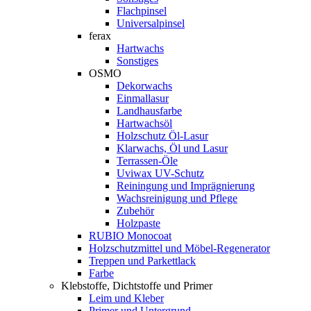
Flachpinsel
Universalpinsel
ferax
Hartwachs
Sonstiges
OSMO
Dekorwachs
Einmallasur
Landhausfarbe
Hartwachsöl
Holzschutz Öl-Lasur
Klarwachs, Öl und Lasur
Terrassen-Öle
Uviwax UV-Schutz
Reiningung und Imprägnierung
Wachsreinigung und Pflege
Zubehör
Holzpaste
RUBIO Monocoat
Holzschutzmittel und Möbel-Regenerator
Treppen und Parkettlack
Farbe
Klebstoffe, Dichtstoffe und Primer
Leim und Kleber
Primer und Untergrund