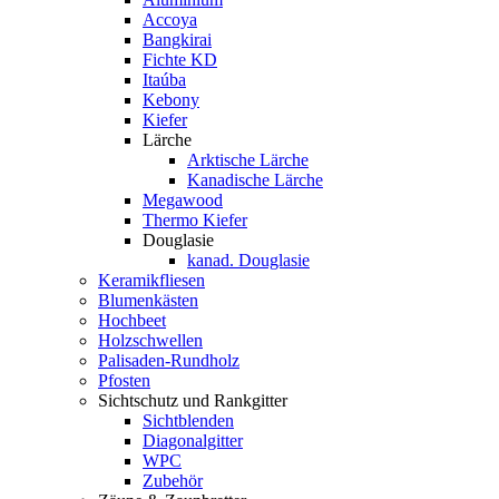
Accoya
Bangkirai
Fichte KD
Itaúba
Kebony
Kiefer
Lärche
Arktische Lärche
Kanadische Lärche
Megawood
Thermo Kiefer
Douglasie
kanad. Douglasie
Keramikfliesen
Blumenkästen
Hochbeet
Holzschwellen
Palisaden-Rundholz
Pfosten
Sichtschutz und Rankgitter
Sichtblenden
Diagonalgitter
WPC
Zubehör