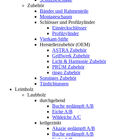
Zubehör
Bänder und Rahmenteile
Montageschaum
Schlösser und Profilzylinder
Einsteckschlösser
Profilzylinder
Vierkant-Stifte
Herstellerzubehör (OEM)
ASTRA Zubehör
Griffwerk Zubehör
Licht & Harmonie Zubehör
PRÜM Zubehör
ringo Zubehör
Sonstiges Zubehör
Türdichtungen
Leimholz
Laubholz
durchgehend
Buche gedämpft A/B
Eiche A/B
Wildeiche A/C
keilgezinkt
Akazie gedämpft A/B
Buche gedämpft A/B