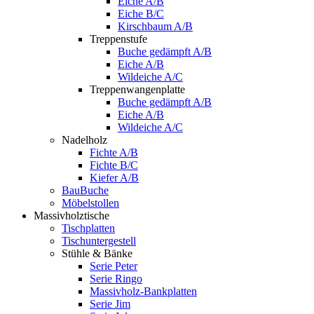
Eiche A/B
Eiche B/C
Kirschbaum A/B
Treppenstufe
Buche gedämpft A/B
Eiche A/B
Wildeiche A/C
Treppenwangenplatte
Buche gedämpft A/B
Eiche A/B
Wildeiche A/C
Nadelholz
Fichte A/B
Fichte B/C
Kiefer A/B
BauBuche
Möbelstollen
Massivholztische
Tischplatten
Tischuntergestell
Stühle & Bänke
Serie Peter
Serie Ringo
Massivholz-Bankplatten
Serie Jim