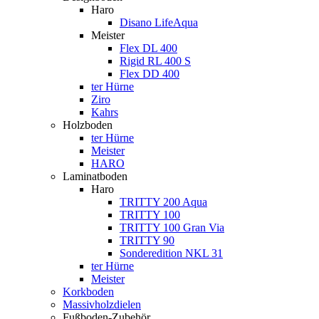
Haro
Disano LifeAqua
Meister
Flex DL 400
Rigid RL 400 S
Flex DD 400
ter Hürne
Ziro
Kahrs
Holzboden
ter Hürne
Meister
HARO
Laminatboden
Haro
TRITTY 200 Aqua
TRITTY 100
TRITTY 100 Gran Via
TRITTY 90
Sonderedition NKL 31
ter Hürne
Meister
Korkboden
Massivholzdielen
Fußboden-Zubehör