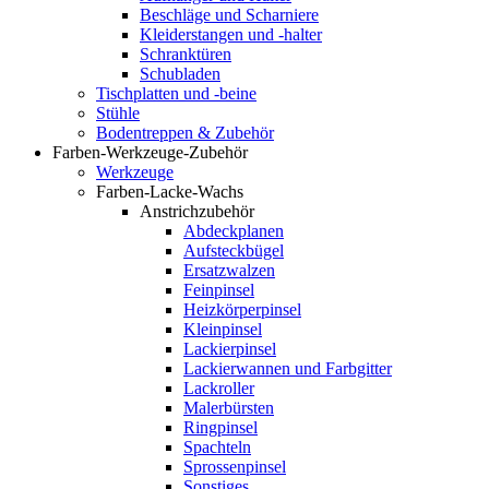
Beschläge und Scharniere
Kleiderstangen und -halter
Schranktüren
Schubladen
Tischplatten und -beine
Stühle
Bodentreppen & Zubehör
Farben-Werkzeuge-Zubehör
Werkzeuge
Farben-Lacke-Wachs
Anstrichzubehör
Abdeckplanen
Aufsteckbügel
Ersatzwalzen
Feinpinsel
Heizkörperpinsel
Kleinpinsel
Lackierpinsel
Lackierwannen und Farbgitter
Lackroller
Malerbürsten
Ringpinsel
Spachteln
Sprossenpinsel
Sonstiges