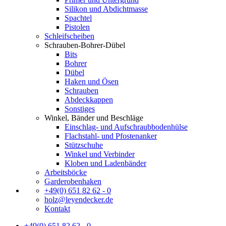
Silikon und Abdichtmasse
Spachtel
Pistolen
Schleifscheiben
Schrauben-Bohrer-Dübel
Bits
Bohrer
Dübel
Haken und Ösen
Schrauben
Abdeckkappen
Sonstiges
Winkel, Bänder und Beschläge
Einschlag- und Aufschraubbodenhülse
Flachstahl- und Pfostenanker
Stützschuhe
Winkel und Verbinder
Kloben und Ladenbänder
Arbeitsböcke
Garderobenhaken
+49(0) 651 82 62 - 0
holz@leyendecker.de
Kontakt
+49(0) 651 82 62 - 0