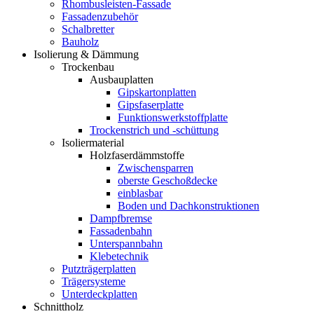
Rhombusleisten-Fassade
Fassadenzubehör
Schalbretter
Bauholz
Isolierung & Dämmung
Trockenbau
Ausbauplatten
Gipskartonplatten
Gipsfaserplatte
Funktionswerkstoffplatte
Trockenstrich und -schüttung
Isoliermaterial
Holzfaserdämmstoffe
Zwischensparren
oberste Geschoßdecke
einblasbar
Boden und Dachkonstruktionen
Dampfbremse
Fassadenbahn
Unterspannbahn
Klebetechnik
Putzträgerplatten
Trägersysteme
Unterdeckplatten
Schnittholz