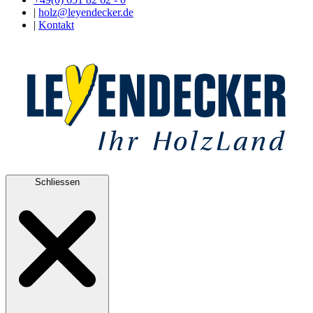
|
holz@leyendecker.de
|
Kontakt
Schliessen