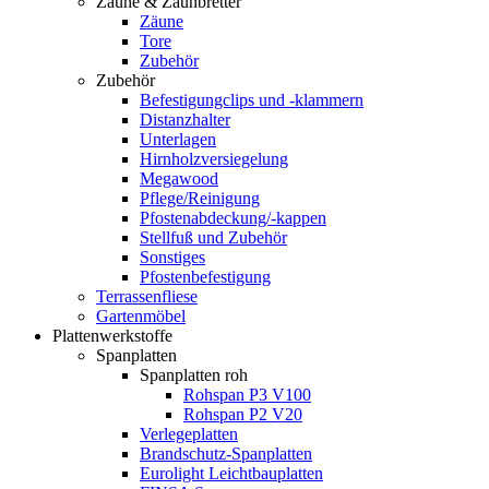
Zäune & Zaunbretter
Zäune
Tore
Zubehör
Zubehör
Befestigungclips und -klammern
Distanzhalter
Unterlagen
Hirnholzversiegelung
Megawood
Pflege/Reinigung
Pfostenabdeckung/-kappen
Stellfuß und Zubehör
Sonstiges
Pfostenbefestigung
Terrassenfliese
Gartenmöbel
Plattenwerkstoffe
Spanplatten
Spanplatten roh
Rohspan P3 V100
Rohspan P2 V20
Verlegeplatten
Brandschutz-Spanplatten
Eurolight Leichtbauplatten