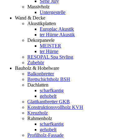
Serie July
Massivholz
Untergestelle
Wand & Decke
Akustikplatten
Europlac Akustik
ter Hürne Akustik
Dekorpaneele
MEISTER
ter Hürne
RESOPAL Spa Styling
Zubehör
Bauholz & Hobelware
Balkonbretter
Brettschichtholz BSH
Dachlatten
scharfkantig
gehobelt
Glattkantbretter GKB
Konstruktionsvollholz KVH
Kreuzholz
Rahmenholz
scharfkantig
gehobelt
Profilholz-Fassade