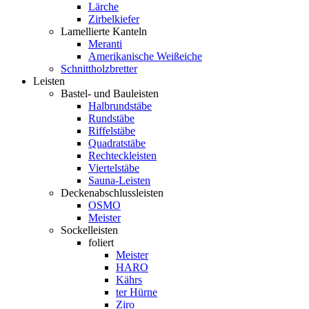
Lärche
Zirbelkiefer
Lamellierte Kanteln
Meranti
Amerikanische Weißeiche
Schnittholzbretter
Leisten
Bastel- und Bauleisten
Halbrundstäbe
Rundstäbe
Riffelstäbe
Quadratstäbe
Rechteckleisten
Viertelstäbe
Sauna-Leisten
Deckenabschlussleisten
OSMO
Meister
Sockelleisten
foliert
Meister
HARO
Kährs
ter Hürne
Ziro