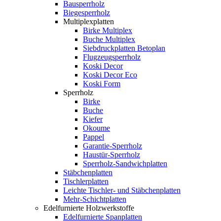
Bausperrholz
Biegesperrholz
Multiplexplatten
Birke Multiplex
Buche Multiplex
Siebdruckplatten Betoplan
Flugzeugsperrholz
Koski Decor
Koski Decor Eco
Koski Form
Sperrholz
Birke
Buche
Kiefer
Okoume
Pappel
Garantie-Sperrholz
Haustür-Sperrholz
Sperrholz-Sandwichplatten
Stäbchenplatten
Tischlerplatten
Leichte Tischler- und Stäbchenplatten
Mehr-Schichtplatten
Edelfurnierte Holzwerkstoffe
Edelfurnierte Spanplatten