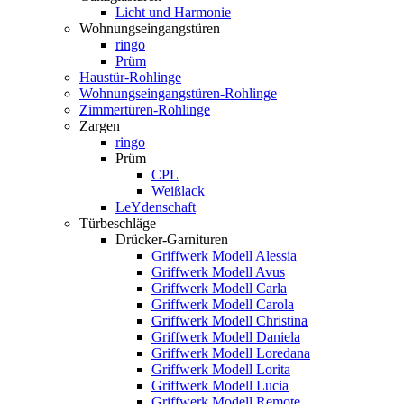
Licht und Harmonie
Wohnungseingangstüren
ringo
Prüm
Haustür-Rohlinge
Wohnungseingangstüren-Rohlinge
Zimmertüren-Rohlinge
Zargen
ringo
Prüm
CPL
Weißlack
LeYdenschaft
Türbeschläge
Drücker-Garnituren
Griffwerk Modell Alessia
Griffwerk Modell Avus
Griffwerk Modell Carla
Griffwerk Modell Carola
Griffwerk Modell Christina
Griffwerk Modell Daniela
Griffwerk Modell Loredana
Griffwerk Modell Lorita
Griffwerk Modell Lucia
Griffwerk Modell Remote