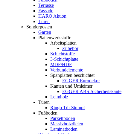
Terrasse
Fassade
HARO Aktion
Türen
Sonderposten
Garten
Plattenwerkstoffe
Arbeitsplatten
Zubehör
Schichtstoffe
3-Schichtplatte
MDF/HDF
Verbundelemente
Spanplatten beschichtet
EGGER Eurodekor
Kanten und Umleimer
EGGER ABS-Sicherheitskante
Leimholz
Türen
Ringo Tür Stumpf
Fußboden
Parkettboden
Massivholzdielen
Laminatboden