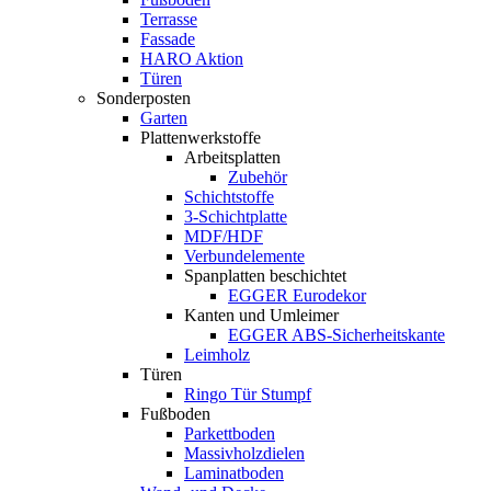
Terrasse
Fassade
HARO Aktion
Türen
Sonderposten
Garten
Plattenwerkstoffe
Arbeitsplatten
Zubehör
Schichtstoffe
3-Schichtplatte
MDF/HDF
Verbundelemente
Spanplatten beschichtet
EGGER Eurodekor
Kanten und Umleimer
EGGER ABS-Sicherheitskante
Leimholz
Türen
Ringo Tür Stumpf
Fußboden
Parkettboden
Massivholzdielen
Laminatboden