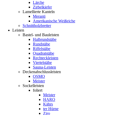
Lärche
Zirbelkiefer
Lamellierte Kanteln
Meranti
Amerikanische Weißeiche
Schnittholzbretter
Leisten
Bastel- und Bauleisten
Halbrundstäbe
Rundstäbe
Riffelstäbe
Quadratstäbe
Rechteckleisten
Viertelstäbe
Sauna-Leisten
Deckenabschlussleisten
OSMO
Meister
Sockelleisten
foliert
Meister
HARO
Kährs
ter Hürne
Ziro