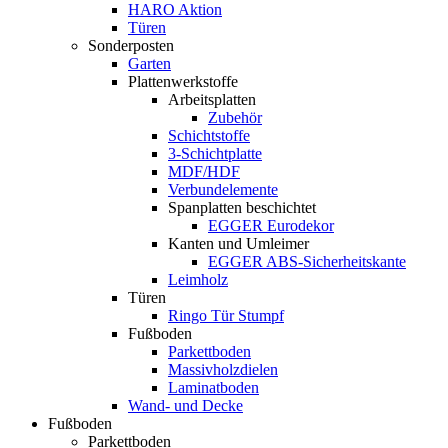
HARO Aktion
Türen
Sonderposten
Garten
Plattenwerkstoffe
Arbeitsplatten
Zubehör
Schichtstoffe
3-Schichtplatte
MDF/HDF
Verbundelemente
Spanplatten beschichtet
EGGER Eurodekor
Kanten und Umleimer
EGGER ABS-Sicherheitskante
Leimholz
Türen
Ringo Tür Stumpf
Fußboden
Parkettboden
Massivholzdielen
Laminatboden
Wand- und Decke
Fußboden
Parkettboden