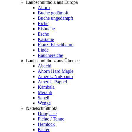
Laubschnittholz aus Europa
Ahorn
Buche gedämpft
Buche ungedämpft
Eiche
Eisbuche
Esche
Kastanie
Franz. Kirschbaum
Linde
Räuchereiche
Laubschnittholz aus Übersee
Abachi
Ahorn Hard Maple
Amerik. Nußbaum
Amerik. Pappel
Kambala
Meranti
Sapeli
Wenge
Nadelschnittholz
Douglasie
Fichte / Tanne
Hemlock
Kiefer