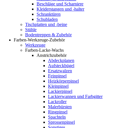
Beschläge und Scharniere
Kleiderstangen und -halter
Schranktüren
Schubladen
Tischplatten und -beine
Stühle
Bodentreppen & Zubehör
Farben-Werkzeuge-Zubehör
Werkzeuge
Farben-Lacke-Wachs
Anstrichzubehör
Abdeckplanen
Aufsteckbügel
Ersatzwalzen
Feinpinsel
Heizkörperpinsel
Kleinpinsel
Lackierpinsel
Lackierwannen und Farbgitter
Lackroller
Malerbürsten
Ringpinsel
Spachteln
Sprossenpinsel
Sonstiges