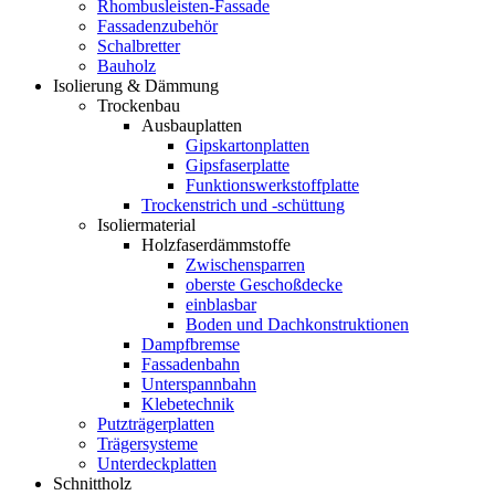
Rhombusleisten-Fassade
Fassadenzubehör
Schalbretter
Bauholz
Isolierung & Dämmung
Trockenbau
Ausbauplatten
Gipskartonplatten
Gipsfaserplatte
Funktionswerkstoffplatte
Trockenstrich und -schüttung
Isoliermaterial
Holzfaserdämmstoffe
Zwischensparren
oberste Geschoßdecke
einblasbar
Boden und Dachkonstruktionen
Dampfbremse
Fassadenbahn
Unterspannbahn
Klebetechnik
Putzträgerplatten
Trägersysteme
Unterdeckplatten
Schnittholz