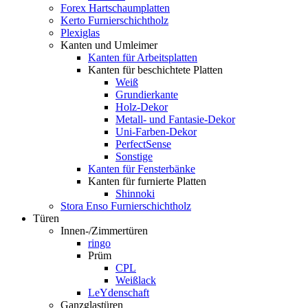
Forex Hartschaumplatten
Kerto Furnierschichtholz
Plexiglas
Kanten und Umleimer
Kanten für Arbeitsplatten
Kanten für beschichtete Platten
Weiß
Grundierkante
Holz-Dekor
Metall- und Fantasie-Dekor
Uni-Farben-Dekor
PerfectSense
Sonstige
Kanten für Fensterbänke
Kanten für furnierte Platten
Shinnoki
Stora Enso Furnierschichtholz
Türen
Innen-/Zimmertüren
ringo
Prüm
CPL
Weißlack
LeYdenschaft
Ganzglastüren