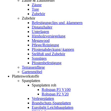
Zäune & Zaunbretter
Zäune
Tore
Zubehör
Zubehör
Befestigungclips und -klammern
Distanzhalter
Unterlagen
Hirnholzversiegelung
Megawood
Pflege/Reinigung
Pfostenabdeckung/-kappen
Stellfuß und Zubehör
Sonstiges
Pfostenbefestigung
Terrassenfliese
Gartenmöbel
Plattenwerkstoffe
Spanplatten
Spanplatten roh
Rohspan P3 V100
Rohspan P2 V20
Verlegeplatten
Brandschutz-Spanplatten
Eurolight Leichtbauplatten