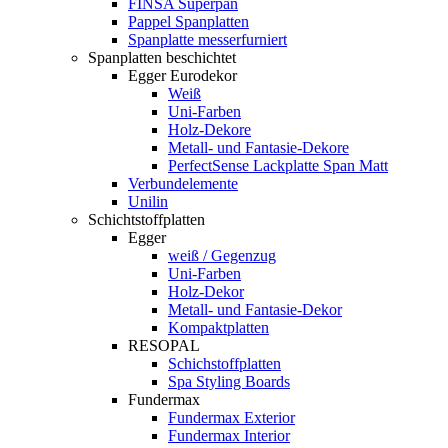
FINSA Superpan
Pappel Spanplatten
Spanplatte messerfurniert
Spanplatten beschichtet
Egger Eurodekor
Weiß
Uni-Farben
Holz-Dekore
Metall- und Fantasie-Dekore
PerfectSense Lackplatte Span Matt
Verbundelemente
Unilin
Schichtstoffplatten
Egger
weiß / Gegenzug
Uni-Farben
Holz-Dekor
Metall- und Fantasie-Dekor
Kompaktplatten
RESOPAL
Schichstoffplatten
Spa Styling Boards
Fundermax
Fundermax Exterior
Fundermax Interior