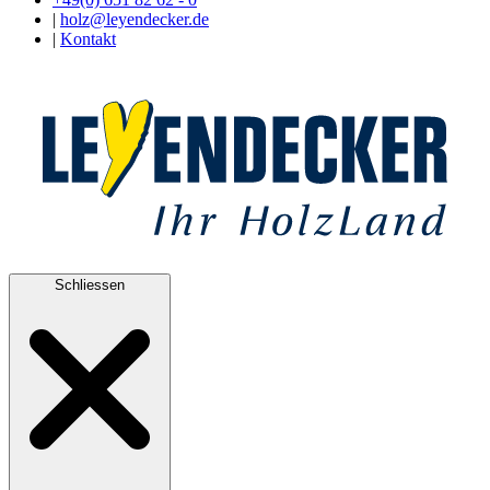
|
holz@leyendecker.de
|
Kontakt
Schliessen