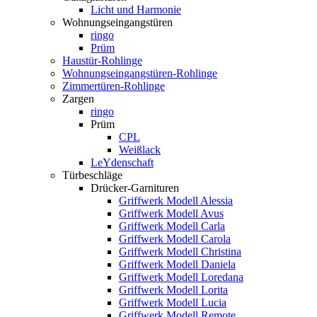
Licht und Harmonie
Wohnungseingangstüren
ringo
Prüm
Haustür-Rohlinge
Wohnungseingangstüren-Rohlinge
Zimmertüren-Rohlinge
Zargen
ringo
Prüm
CPL
Weißlack
LeYdenschaft
Türbeschläge
Drücker-Garnituren
Griffwerk Modell Alessia
Griffwerk Modell Avus
Griffwerk Modell Carla
Griffwerk Modell Carola
Griffwerk Modell Christina
Griffwerk Modell Daniela
Griffwerk Modell Loredana
Griffwerk Modell Lorita
Griffwerk Modell Lucia
Griffwerk Modell Remote