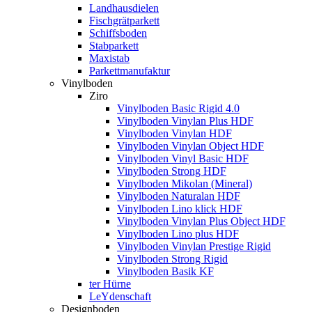
Landhausdielen
Fischgrätparkett
Schiffsboden
Stabparkett
Maxistab
Parkettmanufaktur
Vinylboden
Ziro
Vinylboden Basic Rigid 4.0
Vinylboden Vinylan Plus HDF
Vinylboden Vinylan HDF
Vinylboden Vinylan Object HDF
Vinylboden Vinyl Basic HDF
Vinylboden Strong HDF
Vinylboden Mikolan (Mineral)
Vinylboden Naturalan HDF
Vinylboden Lino klick HDF
Vinylboden Vinylan Plus Object HDF
Vinylboden Lino plus HDF
Vinylboden Vinylan Prestige Rigid
Vinylboden Strong Rigid
Vinylboden Basik KF
ter Hürne
LeYdenschaft
Designboden