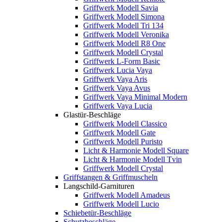
Griffwerk Modell Savia
Griffwerk Modell Simona
Griffwerk Modell Tri 134
Griffwerk Modell Veronika
Griffwerk Modell R8 One
Griffwerk Modell Crystal
Griffwerk L-Form Basic
Griffwerk Lucia Vaya
Griffwerk Vaya Aris
Griffwerk Vaya Avus
Griffwerk Vaya Minimal Modern
Griffwerk Vaya Lucia
Glastür-Beschläge
Griffwerk Modell Classico
Griffwerk Modell Gate
Griffwerk Modell Puristo
Licht & Harmonie Modell Square
Licht & Harmonie Modell Tvin
Griffwerk Modell Crystal
Griffstangen & Griffmuscheln
Langschild-Garnituren
Griffwerk Modell Amadeus
Griffwerk Modell Lucio
Schiebetür-Beschläge
Schutzbeschläge