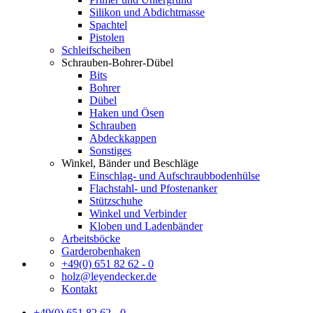
Silikon und Abdichtmasse
Spachtel
Pistolen
Schleifscheiben
Schrauben-Bohrer-Dübel
Bits
Bohrer
Dübel
Haken und Ösen
Schrauben
Abdeckkappen
Sonstiges
Winkel, Bänder und Beschläge
Einschlag- und Aufschraubbodenhülse
Flachstahl- und Pfostenanker
Stützschuhe
Winkel und Verbinder
Kloben und Ladenbänder
Arbeitsböcke
Garderobenhaken
+49(0) 651 82 62 - 0
holz@leyendecker.de
Kontakt
+49(0) 651 82 62 - 0