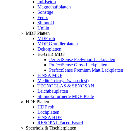
imi-Beton
Magnethaftplatten
Sonstige
Fenix
Shinnoki
Unilin
MDF Platten
MDF roh
MDF Grundierplatten
Dekorplatten
EGGER MDF
PerfectSense Feelwood Lackplatten
PrefectSense Gloss Lackplatten
PerfectSense Premium Matt Lackplatten
FINSA MDF
Medite Tricoya (wasserfest)
TECNOGLAS & SENOSAN
Leichtbauplatten
Shinnoki furnierte MDF-Platte
HDF Platten
HDF roh
Lochplatten
FINSA HDF
RESOPAL Faced Board
Sperrholz & Tischlerplatten