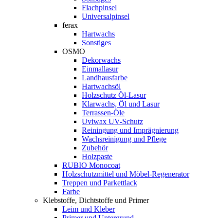
Flachpinsel
Universalpinsel
ferax
Hartwachs
Sonstiges
OSMO
Dekorwachs
Einmallasur
Landhausfarbe
Hartwachsöl
Holzschutz Öl-Lasur
Klarwachs, Öl und Lasur
Terrassen-Öle
Uviwax UV-Schutz
Reiningung und Imprägnierung
Wachsreinigung und Pflege
Zubehör
Holzpaste
RUBIO Monocoat
Holzschutzmittel und Möbel-Regenerator
Treppen und Parkettlack
Farbe
Klebstoffe, Dichtstoffe und Primer
Leim und Kleber
Primer und Untergrund