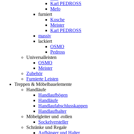
Karl PEDROSS
Mefo
furniert
Kosche
Meister
Karl PEDROSS
massiv
lackiert
OSMO
Pedross
Universalleisten
OSMO
Meister
Zubehör
Furnierte Leisten
Treppen & Möbelbauelemente
Handläufe
Handlaufbögen
Handläufe
Handlaufabschlusskappen
Handlaufhalter
Möbelgleiter und -rollen
Sockelversteller
Schränke und Regale
Aufhänger und Halter