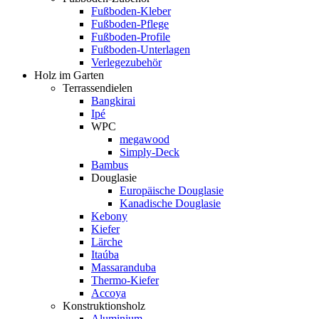
Fußboden-Kleber
Fußboden-Pflege
Fußboden-Profile
Fußboden-Unterlagen
Verlegezubehör
Holz im Garten
Terrassendielen
Bangkirai
Ipé
WPC
megawood
Simply-Deck
Bambus
Douglasie
Europäische Douglasie
Kanadische Douglasie
Kebony
Kiefer
Lärche
Itaúba
Massaranduba
Thermo-Kiefer
Accoya
Konstruktionsholz
Aluminium