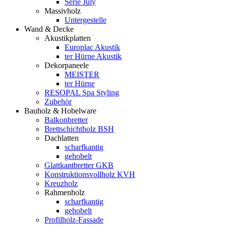
Serie July
Massivholz
Untergestelle
Wand & Decke
Akustikplatten
Europlac Akustik
ter Hürne Akustik
Dekorpaneele
MEISTER
ter Hürne
RESOPAL Spa Styling
Zubehör
Bauholz & Hobelware
Balkonbretter
Brettschichtholz BSH
Dachlatten
scharfkantig
gehobelt
Glattkantbretter GKB
Konstruktionsvollholz KVH
Kreuzholz
Rahmenholz
scharfkantig
gehobelt
Profilholz-Fassade