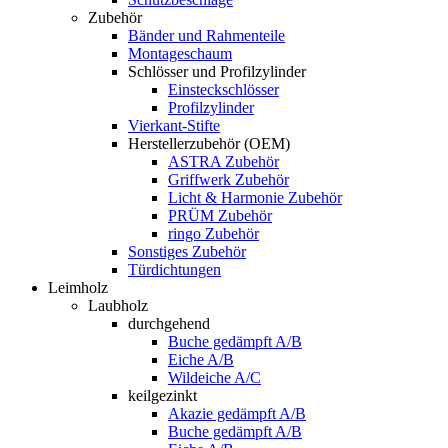
Zubehör
Bänder und Rahmenteile
Montageschaum
Schlösser und Profilzylinder
Einsteckschlösser
Profilzylinder
Vierkant-Stifte
Herstellerzubehör (OEM)
ASTRA Zubehör
Griffwerk Zubehör
Licht & Harmonie Zubehör
PRÜM Zubehör
ringo Zubehör
Sonstiges Zubehör
Türdichtungen
Leimholz
Laubholz
durchgehend
Buche gedämpft A/B
Eiche A/B
Wildeiche A/C
keilgezinkt
Akazie gedämpft A/B
Buche gedämpft A/B