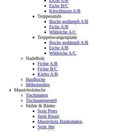
Eiche A/B
Eiche B/C
Kirschbaum A/B
Treppenstufe
Buche gedämpft A/B
Eiche A/B
Wildeiche A/C
Treppenwangenplatte
Buche gedämpft A/B
Eiche A/B
Wildeiche A/C
Nadelholz
Fichte A/B
Fichte B/C
Kiefer A/B
BauBuche
Möbelstollen
Massivholztische
Tischplatten
Tischuntergestell
Stühle & Bänke
Serie Peter
Serie Ringo
Massivholz-Bankplatten
Serie Jim