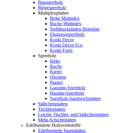
Bausperrholz
Biegesperrholz
Multiplexplatten
Birke Multiplex
Buche Multiplex
Siebdruckplatten Betoplan
Flugzeugsperrholz
Koski Decor
Koski Decor Eco
Koski Form
Sperrholz
Birke
Buche
Kiefer
Okoume
Pappel
Garantie-Sperrholz
Haustür-Sperrholz
Sperrholz-Sandwichplatten
Stäbchenplatten
Tischlerplatten
Leichte Tischler- und Stäbchenplatten
Mehr-Schichtplatten
Edelfurnierte Holzwerkstoffe
Edelfurnierte Spanplatten