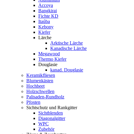
Accoya
Bangkirai
Fichte KD
Itaúba
Kebony
Kiefer
Lärche
Arktische Lärche
Kanadische Lärche
Megawood
Thermo Kiefer
Douglasie
kanad. Douglasie
Keramikfliesen
Blumenkästen
Hochbeet
Holzschwellen
Palisaden-Rundholz
Pfosten
Sichtschutz und Rankgitter
Sichtblenden
Diagonalgitter
WPC
Zubehör