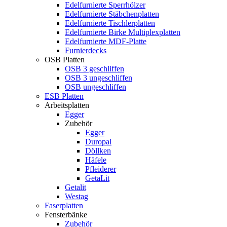
Edelfurnierte Sperrhölzer
Edelfurnierte Stäbchenplatten
Edelfurnierte Tischlerplatten
Edelfurnierte Birke Multiplexplatten
Edelfurnierte MDF-Platte
Furnierdecks
OSB Platten
OSB 3 geschliffen
OSB 3 ungeschliffen
OSB ungeschliffen
ESB Platten
Arbeitsplatten
Egger
Zubehör
Egger
Duropal
Döllken
Häfele
Pfleiderer
GetaLit
Getalit
Westag
Faserplatten
Fensterbänke
Zubehör