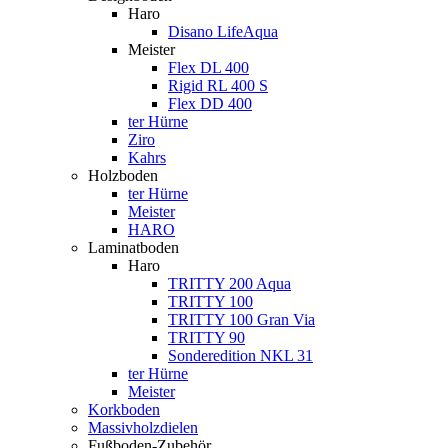
Haro
Disano LifeAqua
Meister
Flex DL 400
Rigid RL 400 S
Flex DD 400
ter Hürne
Ziro
Kahrs
Holzboden
ter Hürne
Meister
HARO
Laminatboden
Haro
TRITTY 200 Aqua
TRITTY 100
TRITTY 100 Gran Via
TRITTY 90
Sonderedition NKL 31
ter Hürne
Meister
Korkboden
Massivholzdielen
Fußboden-Zubehör