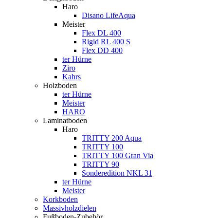
Haro
Disano LifeAqua
Meister
Flex DL 400
Rigid RL 400 S
Flex DD 400
ter Hürne
Ziro
Kahrs
Holzboden
ter Hürne
Meister
HARO
Laminatboden
Haro
TRITTY 200 Aqua
TRITTY 100
TRITTY 100 Gran Via
TRITTY 90
Sonderedition NKL 31
ter Hürne
Meister
Korkboden
Massivholzdielen
Fußboden-Zubehör