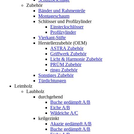
Zubehör
Bänder und Rahmenteile
Montageschaum
Schlösser und Profilzylinder
Einsteckschlösser
Profilzylinder
Vierkant-Stifte
Herstellerzubehör (OEM)
ASTRA Zubehör
Griffwerk Zubehör
Licht & Harmonie Zubehör
PRÜM Zubehör
ringo Zubehör
Sonstiges Zubehör
Türdichtungen
Leimholz
Laubholz
durchgehend
Buche gedämpft A/B
Eiche A/B
Wildeiche A/C
keilgezinkt
Akazie gedämpft A/B
Buche gedämpft A/B