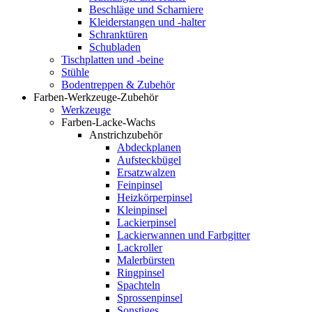
Beschläge und Scharniere
Kleiderstangen und -halter
Schranktüren
Schubladen
Tischplatten und -beine
Stühle
Bodentreppen & Zubehör
Farben-Werkzeuge-Zubehör
Werkzeuge
Farben-Lacke-Wachs
Anstrichzubehör
Abdeckplanen
Aufsteckbügel
Ersatzwalzen
Feinpinsel
Heizkörperpinsel
Kleinpinsel
Lackierpinsel
Lackierwannen und Farbgitter
Lackroller
Malerbürsten
Ringpinsel
Spachteln
Sprossenpinsel
Sonstiges