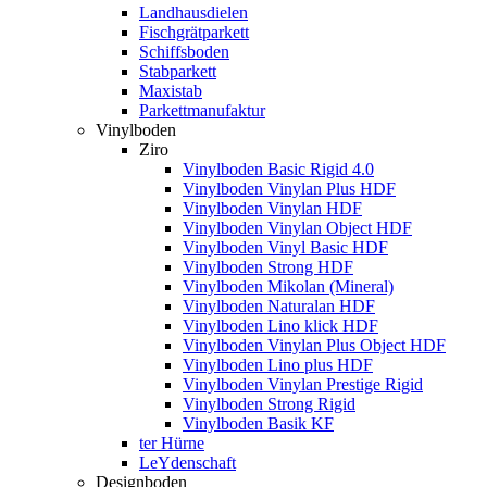
Landhausdielen
Fischgrätparkett
Schiffsboden
Stabparkett
Maxistab
Parkettmanufaktur
Vinylboden
Ziro
Vinylboden Basic Rigid 4.0
Vinylboden Vinylan Plus HDF
Vinylboden Vinylan HDF
Vinylboden Vinylan Object HDF
Vinylboden Vinyl Basic HDF
Vinylboden Strong HDF
Vinylboden Mikolan (Mineral)
Vinylboden Naturalan HDF
Vinylboden Lino klick HDF
Vinylboden Vinylan Plus Object HDF
Vinylboden Lino plus HDF
Vinylboden Vinylan Prestige Rigid
Vinylboden Strong Rigid
Vinylboden Basik KF
ter Hürne
LeYdenschaft
Designboden