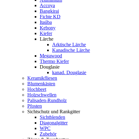
Accoya
Bangkirai
Fichte KD
Itaúba
Kebony
Kiefer
Lärche
Arktische Lärche
Kanadische Lärche
Megawood
Thermo Kiefer
Douglasie
kanad. Douglasie
Keramikfliesen
Blumenkästen
Hochbeet
Holzschwellen
Palisaden-Rundholz
Pfosten
Sichtschutz und Rankgitter
Sichtblenden
Diagonalgitter
WPC
Zubehör