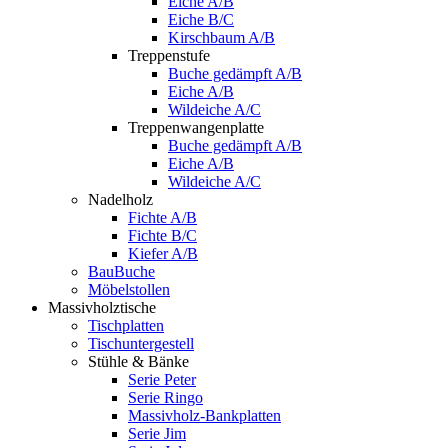
Eiche A/B
Eiche B/C
Kirschbaum A/B
Treppenstufe
Buche gedämpft A/B
Eiche A/B
Wildeiche A/C
Treppenwangenplatte
Buche gedämpft A/B
Eiche A/B
Wildeiche A/C
Nadelholz
Fichte A/B
Fichte B/C
Kiefer A/B
BauBuche
Möbelstollen
Massivholztische
Tischplatten
Tischuntergestell
Stühle & Bänke
Serie Peter
Serie Ringo
Massivholz-Bankplatten
Serie Jim