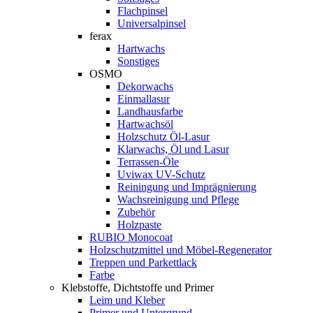
Flachpinsel
Universalpinsel
ferax
Hartwachs
Sonstiges
OSMO
Dekorwachs
Einmallasur
Landhausfarbe
Hartwachsöl
Holzschutz Öl-Lasur
Klarwachs, Öl und Lasur
Terrassen-Öle
Uviwax UV-Schutz
Reiningung und Imprägnierung
Wachsreinigung und Pflege
Zubehör
Holzpaste
RUBIO Monocoat
Holzschutzmittel und Möbel-Regenerator
Treppen und Parkettlack
Farbe
Klebstoffe, Dichtstoffe und Primer
Leim und Kleber
Primer und Untergrund