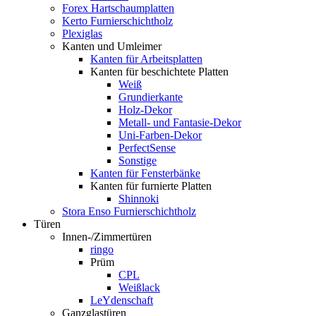
Forex Hartschaumplatten
Kerto Furnierschichtholz
Plexiglas
Kanten und Umleimer
Kanten für Arbeitsplatten
Kanten für beschichtete Platten
Weiß
Grundierkante
Holz-Dekor
Metall- und Fantasie-Dekor
Uni-Farben-Dekor
PerfectSense
Sonstige
Kanten für Fensterbänke
Kanten für furnierte Platten
Shinnoki
Stora Enso Furnierschichtholz
Türen
Innen-/Zimmertüren
ringo
Prüm
CPL
Weißlack
LeYdenschaft
Ganzglastüren