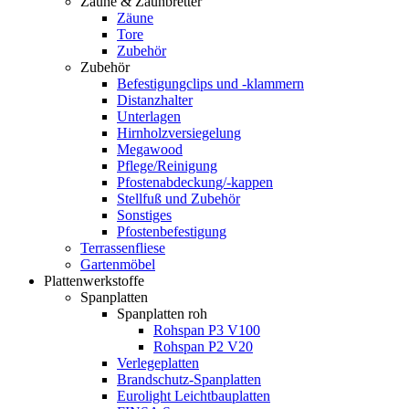
Zäune & Zaunbretter
Zäune
Tore
Zubehör
Zubehör
Befestigungclips und -klammern
Distanzhalter
Unterlagen
Hirnholzversiegelung
Megawood
Pflege/Reinigung
Pfostenabdeckung/-kappen
Stellfuß und Zubehör
Sonstiges
Pfostenbefestigung
Terrassenfliese
Gartenmöbel
Plattenwerkstoffe
Spanplatten
Spanplatten roh
Rohspan P3 V100
Rohspan P2 V20
Verlegeplatten
Brandschutz-Spanplatten
Eurolight Leichtbauplatten