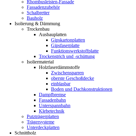
Rhombusleisten-Fassade
Fassadenzubehör
Schalbretter
Bauholz
Isolierung & Dämmung
Trockenbau
Ausbauplatten
Gipskartonplatten
Gipsfaserplatte
Funktionswerkstoffplatte
Trockenstrich und -schüttung
Isoliermaterial
Holzfaserdämmstoffe
Zwischensparren
oberste Geschoßdecke
einblasbar
Boden und Dachkonstruktionen
Dampfbremse
Fassadenbahn
Unterspannbahn
Klebetechnik
Putzträgerplatten
Trägersysteme
Unterdeckplatten
Schnittholz