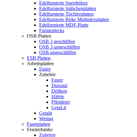
Edelfurnierte Sperrhölzer
Edelfurnierte Stäbchenplatten
Edelfurnierte Tischlerplatten
Edelfurnierte Birke Multiplexplatten
Edelfurnierte MDF-Platte
Furnierdecks
OSB Platten
OSB 3 geschliffen
OSB 3 ungeschliffen
OSB ungeschliffen
ESB Platten
Arbeitsplatten
Egger
Zubehör
Egger
Duropal
Döllken
Häfele
Pfleiderer
GetaLit
Getalit
Westag
Faserplatten
Fensterbänke
Zubehör