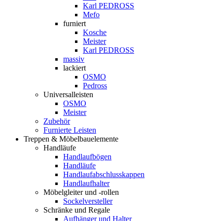
Karl PEDROSS
Mefo
furniert
Kosche
Meister
Karl PEDROSS
massiv
lackiert
OSMO
Pedross
Universalleisten
OSMO
Meister
Zubehör
Furnierte Leisten
Treppen & Möbelbauelemente
Handläufe
Handlaufbögen
Handläufe
Handlaufabschlusskappen
Handlaufhalter
Möbelgleiter und -rollen
Sockelversteller
Schränke und Regale
Aufhänger und Halter