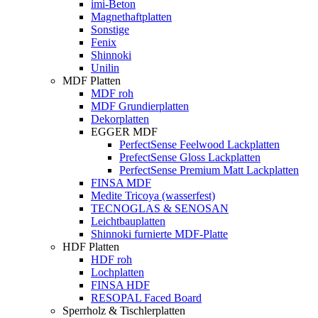
imi-Beton
Magnethaftplatten
Sonstige
Fenix
Shinnoki
Unilin
MDF Platten
MDF roh
MDF Grundierplatten
Dekorplatten
EGGER MDF
PerfectSense Feelwood Lackplatten
PrefectSense Gloss Lackplatten
PerfectSense Premium Matt Lackplatten
FINSA MDF
Medite Tricoya (wasserfest)
TECNOGLAS & SENOSAN
Leichtbauplatten
Shinnoki furnierte MDF-Platte
HDF Platten
HDF roh
Lochplatten
FINSA HDF
RESOPAL Faced Board
Sperrholz & Tischlerplatten