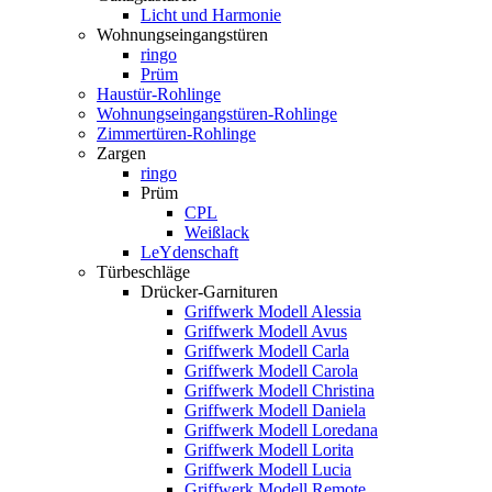
Licht und Harmonie
Wohnungseingangstüren
ringo
Prüm
Haustür-Rohlinge
Wohnungseingangstüren-Rohlinge
Zimmertüren-Rohlinge
Zargen
ringo
Prüm
CPL
Weißlack
LeYdenschaft
Türbeschläge
Drücker-Garnituren
Griffwerk Modell Alessia
Griffwerk Modell Avus
Griffwerk Modell Carla
Griffwerk Modell Carola
Griffwerk Modell Christina
Griffwerk Modell Daniela
Griffwerk Modell Loredana
Griffwerk Modell Lorita
Griffwerk Modell Lucia
Griffwerk Modell Remote