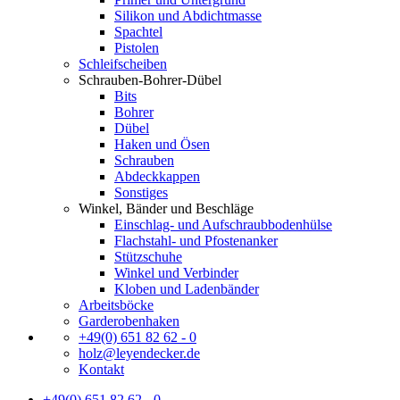
Silikon und Abdichtmasse
Spachtel
Pistolen
Schleifscheiben
Schrauben-Bohrer-Dübel
Bits
Bohrer
Dübel
Haken und Ösen
Schrauben
Abdeckkappen
Sonstiges
Winkel, Bänder und Beschläge
Einschlag- und Aufschraubbodenhülse
Flachstahl- und Pfostenanker
Stützschuhe
Winkel und Verbinder
Kloben und Ladenbänder
Arbeitsböcke
Garderobenhaken
+49(0) 651 82 62 - 0
holz@leyendecker.de
Kontakt
+49(0) 651 82 62 - 0