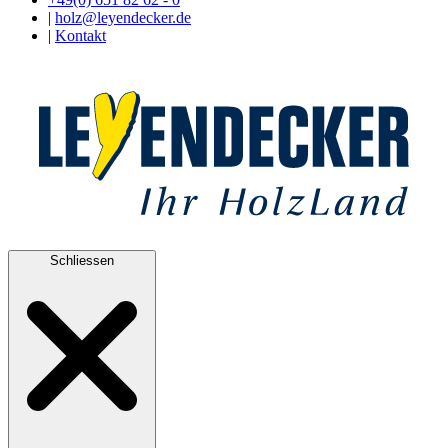
|
holz@leyendecker.de
|
Kontakt
Schliessen