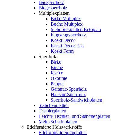
Bausperrholz
Biegesperrholz
Multiplexplatten
Birke Multiplex
Buche Multiplex
Siebdruckplatten Betoplan
Flugzeugsperrholz
Koski Decor
Koski Decor Eco
Koski Form
Sperrholz
Birke
Buche
Kiefer
Okoume
Pappel
Garantie-Sperrholz
Haustür-Sperrholz
Sperrholz-Sandwichplatten
Stäbchenplatten
Tischlerplatten
Leichte Tischler- und Stäbchenplatten
Mehr-Schichtplatten
Edelfurnierte Holzwerkstoffe
Edelfurnierte Spanplatten