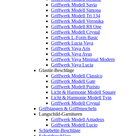
Griffwerk Modell Savia
Griffwerk Modell Simona
Griffwerk Modell Tri 134
Griffwerk Modell Veronika
Griffwerk Modell R8 One
Griffwerk Modell Crystal
Griffwerk L-Form Basic
Griffwerk Lucia Vaya
Griffwerk Vaya Aris
Griffwerk Vaya Avus
Griffwerk Vaya Minimal Modern
Griffwerk Vaya Lucia
Glastür-Beschläge
Griffwerk Modell Classico
Griffwerk Modell Gate
Griffwerk Modell Puristo
Licht & Harmonie Modell Square
Licht & Harmonie Modell Tvin
Griffwerk Modell Crystal
Griffstangen & Griffmuscheln
Langschild-Garnituren
Griffwerk Modell Amadeus
Griffwerk Modell Lucio
Schiebetür-Beschläge
Schutzbeschläge