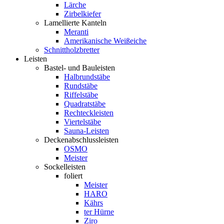
Lärche
Zirbelkiefer
Lamellierte Kanteln
Meranti
Amerikanische Weißeiche
Schnittholzbretter
Leisten
Bastel- und Bauleisten
Halbrundstäbe
Rundstäbe
Riffelstäbe
Quadratstäbe
Rechteckleisten
Viertelstäbe
Sauna-Leisten
Deckenabschlussleisten
OSMO
Meister
Sockelleisten
foliert
Meister
HARO
Kährs
ter Hürne
Ziro