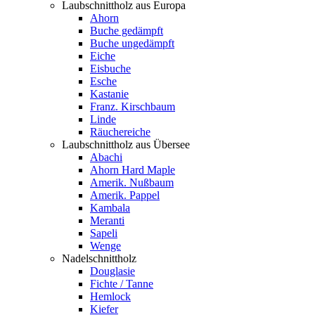
Laubschnittholz aus Europa
Ahorn
Buche gedämpft
Buche ungedämpft
Eiche
Eisbuche
Esche
Kastanie
Franz. Kirschbaum
Linde
Räuchereiche
Laubschnittholz aus Übersee
Abachi
Ahorn Hard Maple
Amerik. Nußbaum
Amerik. Pappel
Kambala
Meranti
Sapeli
Wenge
Nadelschnittholz
Douglasie
Fichte / Tanne
Hemlock
Kiefer