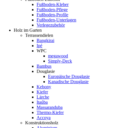
Fußboden-Kleber
Fußboden-Pflege
Fußboden-Profile
Fußboden-Unterlagen
Verlegezubehör
Holz im Garten
Terrassendielen
Bangkirai
Ipé
WPC
megawood
Simply-Deck
Bambus
Douglasie
Europäische Douglasie
Kanadische Douglasie
Kebony
Kiefer
Lärche
Itaúba
Massaranduba
Thermo-Kiefer
Accoya
Konstruktionsholz
Aluminium