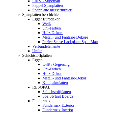
FINSA Superpan
Pappel Spanplatten
Spanplatte messerfurniert
Spanplatten beschichtet
Egger Eurodekor
Weiß
Uni-Farben
Holz-Dekore
Metall- und Fantasie-Dekore
PerfectSense Lackplatte Span Matt
Verbundelemente
Unilin
Schichtstoffplatten
Egger
weiß / Gegenzug
Uni-Farben
Holz-Dekor
Metall- und Fantasie-Dekor
Kompaktplatten
RESOPAL
Schichstoffplatten
Spa Styling Boards
Fundermax
Fundermax Exterior
Fundermax Interior