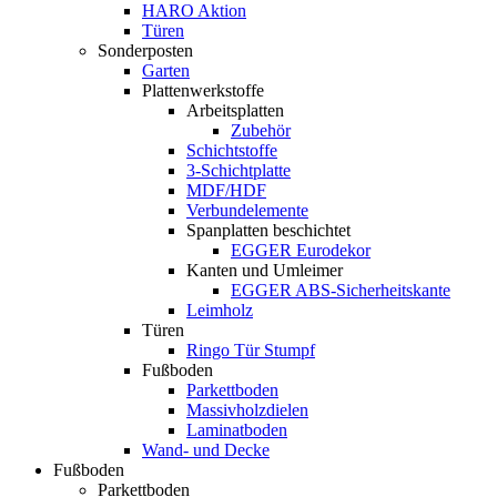
HARO Aktion
Türen
Sonderposten
Garten
Plattenwerkstoffe
Arbeitsplatten
Zubehör
Schichtstoffe
3-Schichtplatte
MDF/HDF
Verbundelemente
Spanplatten beschichtet
EGGER Eurodekor
Kanten und Umleimer
EGGER ABS-Sicherheitskante
Leimholz
Türen
Ringo Tür Stumpf
Fußboden
Parkettboden
Massivholzdielen
Laminatboden
Wand- und Decke
Fußboden
Parkettboden