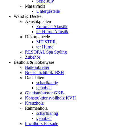
Serie July
Massivholz
Untergestelle
Wand & Decke
Akustikplatten
Europlac Akustik
ter Hürne Akustik
Dekorpaneele
MEISTER
ter Hürne
RESOPAL Spa Styling
Zubehör
Bauholz & Hobelware
Balkonbretter
Brettschichtholz BSH
Dachlatten
scharfkantig
gehobelt
Glattkantbretter GKB
Konstruktionsvollholz KVH
Kreuzholz
Rahmenholz
scharfkantig
gehobelt
Profilholz-Fassade