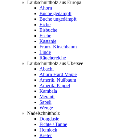
Laubschnittholz aus Europa
Ahorn
Buche gedämpft
Buche ungedämpft
Eiche
Eisbuche
Esche
Kastanie
Franz. Kirschbaum
Linde
Räuchereiche
Laubschnittholz aus Übersee
Abachi
Ahorn Hard Maple
Amerik. Nußbaum
Amerik. Pappel
Kambala
Meranti
Sapeli
Wenge
Nadelschnittholz
Douglasie
Fichte / Tanne
Hemlock
Kiefer