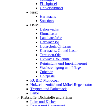
Flachpinsel
Universalpinsel
ferax
Hartwachs
Sonstiges
OSMO
Dekorwachs
Einmallasur
Landhausfarbe
Hartwachsöl
Holzschutz Öl-Lasur
Klarwachs, Öl und Lasur
Terrassen-Öle
Uviwax UV-Schutz
Reiningung und Imprägnierung
Wachsreinigung und Pflege
Zubehör
Holzpaste
RUBIO Monocoat
Holzschutzmittel und Möbel-Regenerator
Treppen und Parkettlack
Farbe
Klebstoffe, Dichtstoffe und Primer
Leim und Kleber
Primer und Untergrund