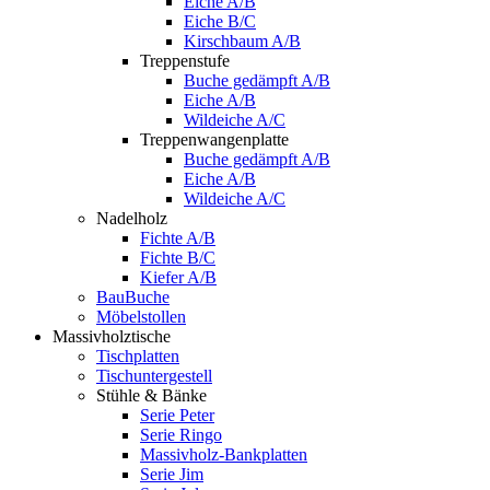
Eiche A/B
Eiche B/C
Kirschbaum A/B
Treppenstufe
Buche gedämpft A/B
Eiche A/B
Wildeiche A/C
Treppenwangenplatte
Buche gedämpft A/B
Eiche A/B
Wildeiche A/C
Nadelholz
Fichte A/B
Fichte B/C
Kiefer A/B
BauBuche
Möbelstollen
Massivholztische
Tischplatten
Tischuntergestell
Stühle & Bänke
Serie Peter
Serie Ringo
Massivholz-Bankplatten
Serie Jim