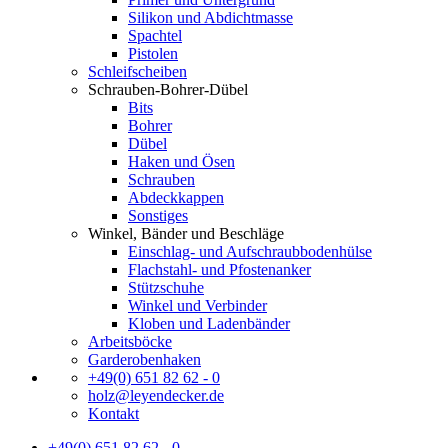
Silikon und Abdichtmasse
Spachtel
Pistolen
Schleifscheiben
Schrauben-Bohrer-Dübel
Bits
Bohrer
Dübel
Haken und Ösen
Schrauben
Abdeckkappen
Sonstiges
Winkel, Bänder und Beschläge
Einschlag- und Aufschraubbodenhülse
Flachstahl- und Pfostenanker
Stützschuhe
Winkel und Verbinder
Kloben und Ladenbänder
Arbeitsböcke
Garderobenhaken
+49(0) 651 82 62 - 0
holz@leyendecker.de
Kontakt
+49(0) 651 82 62 - 0