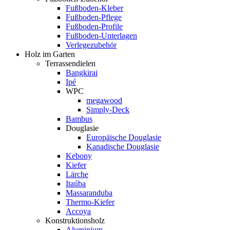
Fußboden-Kleber
Fußboden-Pflege
Fußboden-Profile
Fußboden-Unterlagen
Verlegezubehör
Holz im Garten
Terrassendielen
Bangkirai
Ipé
WPC
megawood
Simply-Deck
Bambus
Douglasie
Europäische Douglasie
Kanadische Douglasie
Kebony
Kiefer
Lärche
Itaúba
Massaranduba
Thermo-Kiefer
Accoya
Konstruktionsholz
Aluminium