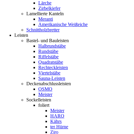
Lärche
Zirbelkiefer
Lamellierte Kanteln
Meranti
Amerikanische Weißeiche
Schnittholzbretter
Leisten
Bastel- und Bauleisten
Halbrundstäbe
Rundstäbe
Riffelstäbe
Quadratstäbe
Rechteckleisten
Viertelstäbe
Sauna-Leisten
Deckenabschlussleisten
OSMO
Meister
Sockelleisten
foliert
Meister
HARO
Kährs
ter Hürne
Ziro