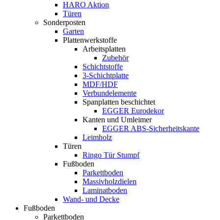
HARO Aktion
Türen
Sonderposten
Garten
Plattenwerkstoffe
Arbeitsplatten
Zubehör
Schichtstoffe
3-Schichtplatte
MDF/HDF
Verbundelemente
Spanplatten beschichtet
EGGER Eurodekor
Kanten und Umleimer
EGGER ABS-Sicherheitskante
Leimholz
Türen
Ringo Tür Stumpf
Fußboden
Parkettboden
Massivholzdielen
Laminatboden
Wand- und Decke
Fußboden
Parkettboden