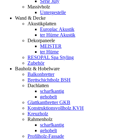
Serie July
Massivholz
Untergestelle
Wand & Decke
Akustikplatten
Europlac Akustik
ter Hürne Akustik
Dekorpaneele
MEISTER
ter Hürne
RESOPAL Spa Styling
Zubehör
Bauholz & Hobelware
Balkonbretter
Brettschichtholz BSH
Dachlatten
scharfkantig
gehobelt
Glattkantbretter GKB
Konstruktionsvollholz KVH
Kreuzholz
Rahmenholz
scharfkantig
gehobelt
Profilholz-Fassade