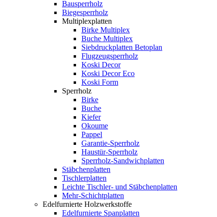
Bausperrholz
Biegesperrholz
Multiplexplatten
Birke Multiplex
Buche Multiplex
Siebdruckplatten Betoplan
Flugzeugsperrholz
Koski Decor
Koski Decor Eco
Koski Form
Sperrholz
Birke
Buche
Kiefer
Okoume
Pappel
Garantie-Sperrholz
Haustür-Sperrholz
Sperrholz-Sandwichplatten
Stäbchenplatten
Tischlerplatten
Leichte Tischler- und Stäbchenplatten
Mehr-Schichtplatten
Edelfurnierte Holzwerkstoffe
Edelfurnierte Spanplatten