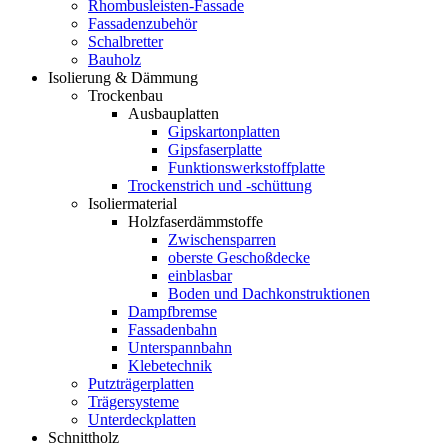
Rhombusleisten-Fassade
Fassadenzubehör
Schalbretter
Bauholz
Isolierung & Dämmung
Trockenbau
Ausbauplatten
Gipskartonplatten
Gipsfaserplatte
Funktionswerkstoffplatte
Trockenstrich und -schüttung
Isoliermaterial
Holzfaserdämmstoffe
Zwischensparren
oberste Geschoßdecke
einblasbar
Boden und Dachkonstruktionen
Dampfbremse
Fassadenbahn
Unterspannbahn
Klebetechnik
Putzträgerplatten
Trägersysteme
Unterdeckplatten
Schnittholz