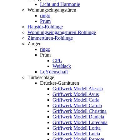
Licht und Harmonie
Wohnungseingangstüren
ringo
Prüm
Haustür-Rohlinge
Wohnungseingangstüren-Rohlinge
Zimmertüren-Rohlinge
Zargen
ringo
Prüm
CPL
Weißlack
LeYdenschaft
Türbeschläge
Drücker-Garnituren
Griffwerk Modell Alessia
Griffwerk Modell Avus
Griffwerk Modell Carla
Griffwerk Modell Carola
Griffwerk Modell Christina
Griffwerk Modell Daniela
Griffwerk Modell Loredana
Griffwerk Modell Lorita
Griffwerk Modell Lucia
Griffwerk Modell Remote