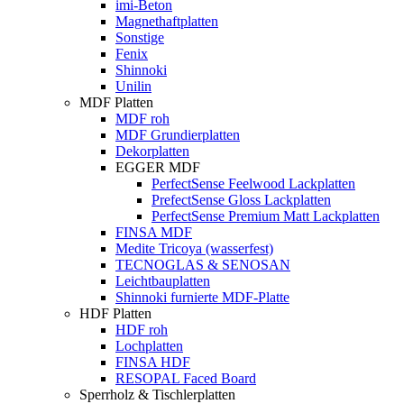
imi-Beton
Magnethaftplatten
Sonstige
Fenix
Shinnoki
Unilin
MDF Platten
MDF roh
MDF Grundierplatten
Dekorplatten
EGGER MDF
PerfectSense Feelwood Lackplatten
PrefectSense Gloss Lackplatten
PerfectSense Premium Matt Lackplatten
FINSA MDF
Medite Tricoya (wasserfest)
TECNOGLAS & SENOSAN
Leichtbauplatten
Shinnoki furnierte MDF-Platte
HDF Platten
HDF roh
Lochplatten
FINSA HDF
RESOPAL Faced Board
Sperrholz & Tischlerplatten