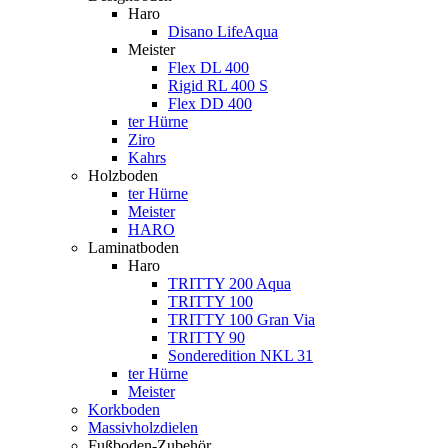
Haro
Disano LifeAqua
Meister
Flex DL 400
Rigid RL 400 S
Flex DD 400
ter Hürne
Ziro
Kahrs
Holzboden
ter Hürne
Meister
HARO
Laminatboden
Haro
TRITTY 200 Aqua
TRITTY 100
TRITTY 100 Gran Via
TRITTY 90
Sonderedition NKL 31
ter Hürne
Meister
Korkboden
Massivholzdielen
Fußboden-Zubehör