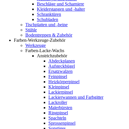
Beschläge und Scharniere
Kleiderstangen und -halter
Schranktüren
Schubladen
Tischplatten und -beine
Stühle
Bodentreppen & Zubehör
Farben-Werkzeuge-Zubehör
Werkzeuge
Farben-Lacke-Wachs
Anstrichzubehör
Abdeckplanen
Aufsteckbügel
Ersatzwalzen
Feinpinsel
Heizkörperpinsel
Kleinpinsel
Lackierpinsel
Lackierwannen und Farbgitter
Lackroller
Malerbürsten
Ringpinsel
Spachteln
Sprossenpinsel
Sonstiges