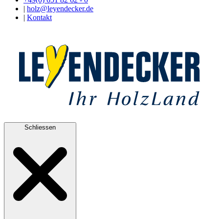
|
holz@leyendecker.de
|
Kontakt
Schliessen