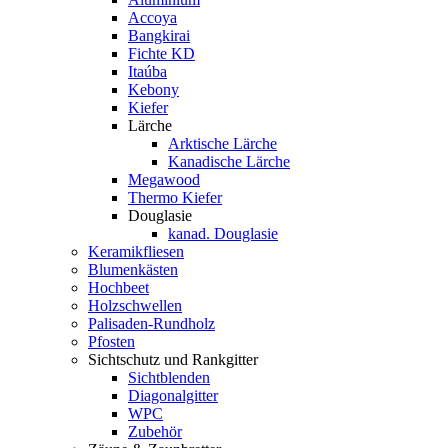
Accoya
Bangkirai
Fichte KD
Itaúba
Kebony
Kiefer
Lärche
Arktische Lärche
Kanadische Lärche
Megawood
Thermo Kiefer
Douglasie
kanad. Douglasie
Keramikfliesen
Blumenkästen
Hochbeet
Holzschwellen
Palisaden-Rundholz
Pfosten
Sichtschutz und Rankgitter
Sichtblenden
Diagonalgitter
WPC
Zubehör