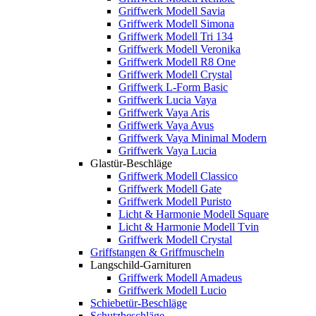
Griffwerk Modell Savia
Griffwerk Modell Simona
Griffwerk Modell Tri 134
Griffwerk Modell Veronika
Griffwerk Modell R8 One
Griffwerk Modell Crystal
Griffwerk L-Form Basic
Griffwerk Lucia Vaya
Griffwerk Vaya Aris
Griffwerk Vaya Avus
Griffwerk Vaya Minimal Modern
Griffwerk Vaya Lucia
Glastür-Beschläge
Griffwerk Modell Classico
Griffwerk Modell Gate
Griffwerk Modell Puristo
Licht & Harmonie Modell Square
Licht & Harmonie Modell Tvin
Griffwerk Modell Crystal
Griffstangen & Griffmuscheln
Langschild-Garnituren
Griffwerk Modell Amadeus
Griffwerk Modell Lucio
Schiebetür-Beschläge
Schutzbeschläge