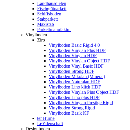
Landhausdielen
Fischgrätparkett
Schiffsboden
Stabparkett
Maxistab
Parkettmanufaktur
Vinylboden
Ziro
Vinylboden Basic Rigid 4.0
Vinylboden Vinylan Plus HDF
Vinylboden Vinylan HDF
Vinylboden Vinylan Object HDF
Vinylboden Vinyl Basic HDF
Vinylboden Strong HDF
Vinylboden Mikolan (Mineral)
Vinylboden Naturalan HDF
Vinylboden Lino klick HDF
Vinylboden Vinylan Plus Object HDF
Vinylboden Lino plus HDF
Vinylboden Vinylan Prestige Rigid
Vinylboden Strong Rigid
Vinylboden Basik KF
ter Hürne
LeYdenschaft
Designboden