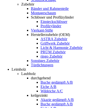
Zubehör
Bänder und Rahmenteile
Montageschaum
Schlösser und Profilzylinder
Einsteckschlösser
Profilzylinder
Vierkant-Stifte
Herstellerzubehör (OEM)
ASTRA Zubehör
Griffwerk Zubehör
Licht & Harmonie Zubehör
PRÜM Zubehör
ringo Zubehör
Sonstiges Zubehör
Türdichtungen
Leimholz
Laubholz
durchgehend
Buche gedämpft A/B
Eiche A/B
Wildeiche A/C
keilgezinkt
Akazie gedämpft A/B
Buche gedämpft A/B