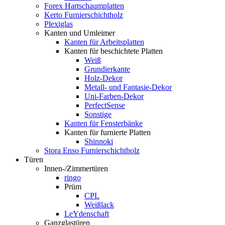
Forex Hartschaumplatten
Kerto Furnierschichtholz
Plexiglas
Kanten und Umleimer
Kanten für Arbeitsplatten
Kanten für beschichtete Platten
Weiß
Grundierkante
Holz-Dekor
Metall- und Fantasie-Dekor
Uni-Farben-Dekor
PerfectSense
Sonstige
Kanten für Fensterbänke
Kanten für furnierte Platten
Shinnoki
Stora Enso Furnierschichtholz
Türen
Innen-/Zimmertüren
ringo
Prüm
CPL
Weißlack
LeYdenschaft
Ganzglastüren