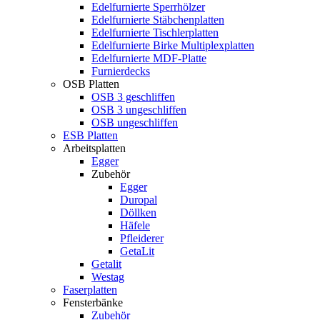
Edelfurnierte Sperrhölzer
Edelfurnierte Stäbchenplatten
Edelfurnierte Tischlerplatten
Edelfurnierte Birke Multiplexplatten
Edelfurnierte MDF-Platte
Furnierdecks
OSB Platten
OSB 3 geschliffen
OSB 3 ungeschliffen
OSB ungeschliffen
ESB Platten
Arbeitsplatten
Egger
Zubehör
Egger
Duropal
Döllken
Häfele
Pfleiderer
GetaLit
Getalit
Westag
Faserplatten
Fensterbänke
Zubehör