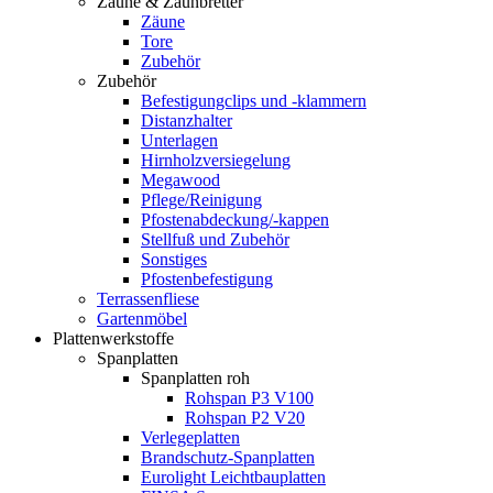
Zäune & Zaunbretter
Zäune
Tore
Zubehör
Zubehör
Befestigungclips und -klammern
Distanzhalter
Unterlagen
Hirnholzversiegelung
Megawood
Pflege/Reinigung
Pfostenabdeckung/-kappen
Stellfuß und Zubehör
Sonstiges
Pfostenbefestigung
Terrassenfliese
Gartenmöbel
Plattenwerkstoffe
Spanplatten
Spanplatten roh
Rohspan P3 V100
Rohspan P2 V20
Verlegeplatten
Brandschutz-Spanplatten
Eurolight Leichtbauplatten