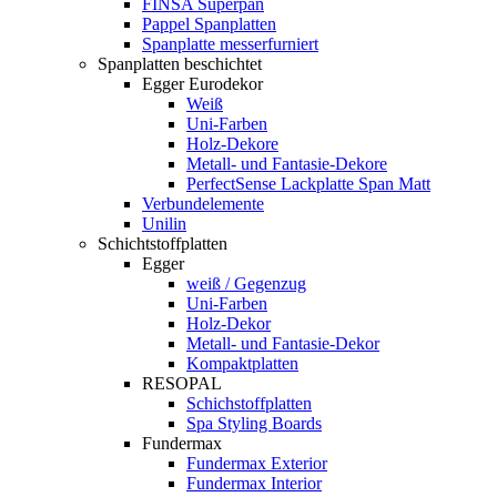
FINSA Superpan
Pappel Spanplatten
Spanplatte messerfurniert
Spanplatten beschichtet
Egger Eurodekor
Weiß
Uni-Farben
Holz-Dekore
Metall- und Fantasie-Dekore
PerfectSense Lackplatte Span Matt
Verbundelemente
Unilin
Schichtstoffplatten
Egger
weiß / Gegenzug
Uni-Farben
Holz-Dekor
Metall- und Fantasie-Dekor
Kompaktplatten
RESOPAL
Schichstoffplatten
Spa Styling Boards
Fundermax
Fundermax Exterior
Fundermax Interior