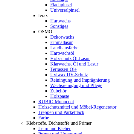
Flachpinsel
Universalpinsel
ferax
Hartwachs
Sonstiges
OSMO
Dekorwachs
Einmallasur
Landhausfarbe
Hartwachsöl
Holzschutz Öl-Lasur
Klarwachs, Öl und Lasur
Terrassen-Öle
Uviwax UV-Schutz
Reiningung und Imprägnierung
Wachsreinigung und Pflege
Zubehör
Holzpaste
RUBIO Monocoat
Holzschutzmittel und Möbel-Regenerator
Treppen und Parkettlack
Farbe
Klebstoffe, Dichtstoffe und Primer
Leim und Kleber
Primer und Untergrund