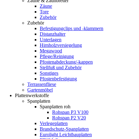
Zäune & Zaunbretter
Zäune
Tore
Zubehör
Zubehör
Befestigungclips und -klammern
Distanzhalter
Unterlagen
Hirnholzversiegelung
Megawood
Pflege/Reinigung
Pfostenabdeckung/-kappen
Stellfuß und Zubehör
Sonstiges
Pfostenbefestigung
Terrassenfliese
Gartenmöbel
Plattenwerkstoffe
Spanplatten
Spanplatten roh
Rohspan P3 V100
Rohspan P2 V20
Verlegeplatten
Brandschutz-Spanplatten
Eurolight Leichtbauplatten