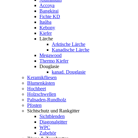
Accoya
Bangkirai
Fichte KD
Itaúba
Kebony
Kiefer
Lärche
Arktische Lärche
Kanadische Lärche
Megawood
Thermo Kiefer
Douglasie
kanad. Douglasie
Keramikfliesen
Blumenkästen
Hochbeet
Holzschwellen
Palisaden-Rundholz
Pfosten
Sichtschutz und Rankgitter
Sichtblenden
Diagonalgitter
WPC
Zubehör