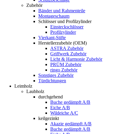
Zubehör
Bänder und Rahmenteile
Montageschaum
Schlösser und Profilzylinder
Einsteckschlösser
Profilzylinder
Vierkant-Stifte
Herstellerzubehör (OEM)
ASTRA Zubehör
Griffwerk Zubehör
Licht & Harmonie Zubehör
PRÜM Zubehör
ringo Zubehör
Sonstiges Zubehör
Türdichtungen
Leimholz
Laubholz
durchgehend
Buche gedämpft A/B
Eiche A/B
Wildeiche A/C
keilgezinkt
Akazie gedämpft A/B
Buche gedämpft A/B