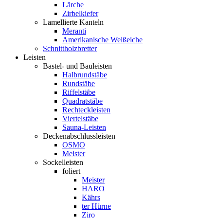
Lärche
Zirbelkiefer
Lamellierte Kanteln
Meranti
Amerikanische Weißeiche
Schnittholzbretter
Leisten
Bastel- und Bauleisten
Halbrundstäbe
Rundstäbe
Riffelstäbe
Quadratstäbe
Rechteckleisten
Viertelstäbe
Sauna-Leisten
Deckenabschlussleisten
OSMO
Meister
Sockelleisten
foliert
Meister
HARO
Kährs
ter Hürne
Ziro