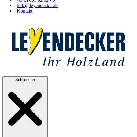
|
holz@leyendecker.de
|
Kontakt
Schliessen