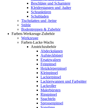
Beschläge und Scharniere
Kleiderstangen und -halter
Schranktüren
Schubladen
Tischplatten und -beine
Stühle
Bodentreppen & Zubehör
Farben-Werkzeuge-Zubehör
Werkzeuge
Farben-Lacke-Wachs
Anstrichzubehör
Abdeckplanen
Aufsteckbügel
Ersatzwalzen
Feinpinsel
Heizkörperpinsel
Kleinpinsel
Lackierpinsel
Lackierwannen und Farbgitter
Lackroller
Malerbürsten
Ringpinsel
Spachteln
Sprossenpinsel
Sonstiges