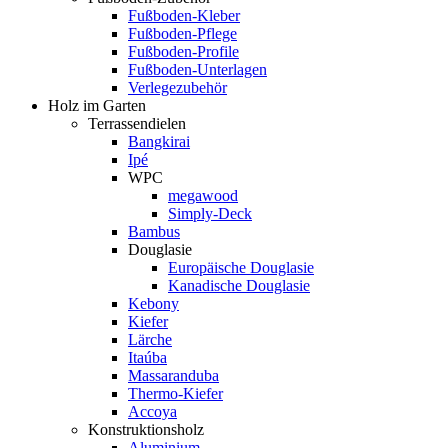
Fußboden-Kleber
Fußboden-Pflege
Fußboden-Profile
Fußboden-Unterlagen
Verlegezubehör
Holz im Garten
Terrassendielen
Bangkirai
Ipé
WPC
megawood
Simply-Deck
Bambus
Douglasie
Europäische Douglasie
Kanadische Douglasie
Kebony
Kiefer
Lärche
Itaúba
Massaranduba
Thermo-Kiefer
Accoya
Konstruktionsholz
Aluminium