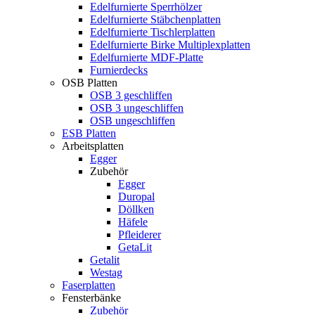
Edelfurnierte Sperrhölzer
Edelfurnierte Stäbchenplatten
Edelfurnierte Tischlerplatten
Edelfurnierte Birke Multiplexplatten
Edelfurnierte MDF-Platte
Furnierdecks
OSB Platten
OSB 3 geschliffen
OSB 3 ungeschliffen
OSB ungeschliffen
ESB Platten
Arbeitsplatten
Egger
Zubehör
Egger
Duropal
Döllken
Häfele
Pfleiderer
GetaLit
Getalit
Westag
Faserplatten
Fensterbänke
Zubehör