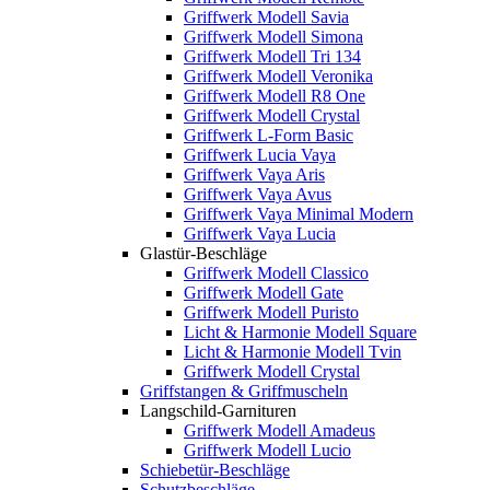
Griffwerk Modell Savia
Griffwerk Modell Simona
Griffwerk Modell Tri 134
Griffwerk Modell Veronika
Griffwerk Modell R8 One
Griffwerk Modell Crystal
Griffwerk L-Form Basic
Griffwerk Lucia Vaya
Griffwerk Vaya Aris
Griffwerk Vaya Avus
Griffwerk Vaya Minimal Modern
Griffwerk Vaya Lucia
Glastür-Beschläge
Griffwerk Modell Classico
Griffwerk Modell Gate
Griffwerk Modell Puristo
Licht & Harmonie Modell Square
Licht & Harmonie Modell Tvin
Griffwerk Modell Crystal
Griffstangen & Griffmuscheln
Langschild-Garnituren
Griffwerk Modell Amadeus
Griffwerk Modell Lucio
Schiebetür-Beschläge
Schutzbeschläge