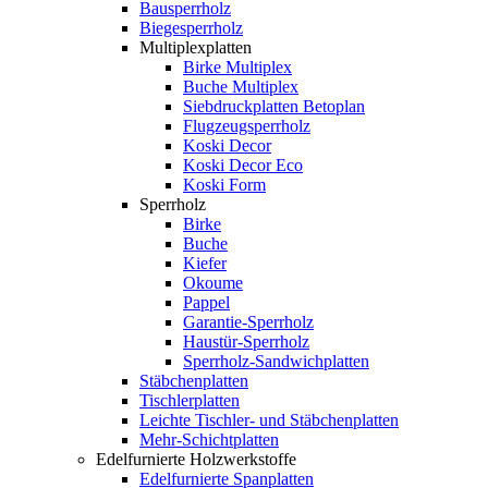
Bausperrholz
Biegesperrholz
Multiplexplatten
Birke Multiplex
Buche Multiplex
Siebdruckplatten Betoplan
Flugzeugsperrholz
Koski Decor
Koski Decor Eco
Koski Form
Sperrholz
Birke
Buche
Kiefer
Okoume
Pappel
Garantie-Sperrholz
Haustür-Sperrholz
Sperrholz-Sandwichplatten
Stäbchenplatten
Tischlerplatten
Leichte Tischler- und Stäbchenplatten
Mehr-Schichtplatten
Edelfurnierte Holzwerkstoffe
Edelfurnierte Spanplatten