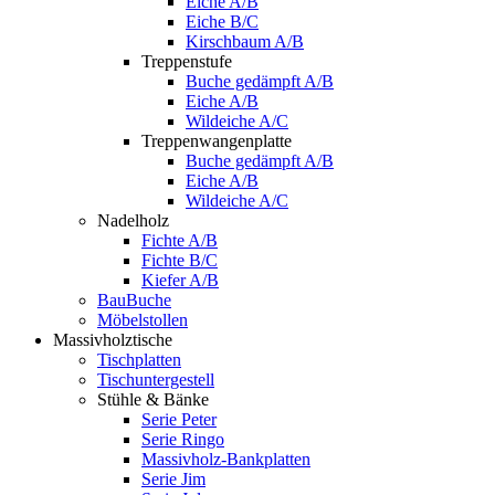
Eiche A/B
Eiche B/C
Kirschbaum A/B
Treppenstufe
Buche gedämpft A/B
Eiche A/B
Wildeiche A/C
Treppenwangenplatte
Buche gedämpft A/B
Eiche A/B
Wildeiche A/C
Nadelholz
Fichte A/B
Fichte B/C
Kiefer A/B
BauBuche
Möbelstollen
Massivholztische
Tischplatten
Tischuntergestell
Stühle & Bänke
Serie Peter
Serie Ringo
Massivholz-Bankplatten
Serie Jim