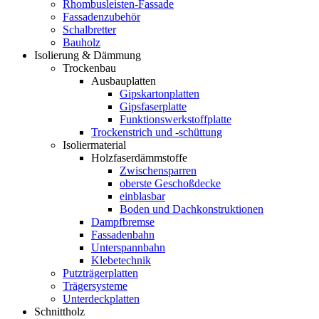
Rhombusleisten-Fassade
Fassadenzubehör
Schalbretter
Bauholz
Isolierung & Dämmung
Trockenbau
Ausbauplatten
Gipskartonplatten
Gipsfaserplatte
Funktionswerkstoffplatte
Trockenstrich und -schüttung
Isoliermaterial
Holzfaserdämmstoffe
Zwischensparren
oberste Geschoßdecke
einblasbar
Boden und Dachkonstruktionen
Dampfbremse
Fassadenbahn
Unterspannbahn
Klebetechnik
Putzträgerplatten
Trägersysteme
Unterdeckplatten
Schnittholz