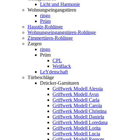
Licht und Harmonie
Wohnungseingangstüren
ringo
Prüm
Haustür-Rohlinge
Wohnungseingangstüren-Rohlinge
Zimmertüren-Rohlinge
Zargen
ringo
Prüm
CPL
Weißlack
LeYdenschaft
Türbeschläge
Drücker-Garnituren
Griffwerk Modell Alessia
Griffwerk Modell Avus
Griffwerk Modell Carla
Griffwerk Modell Carola
Griffwerk Modell Christina
Griffwerk Modell Daniela
Griffwerk Modell Loredana
Griffwerk Modell Lorita
Griffwerk Modell Lucia
Griffwerk Modell Remote