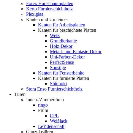
Forex Hartschaumplatten
Kerto Furnierschichtholz
Plexiglas
Kanten und Umleimer
Kanten für Arbeitsplatten
Kanten für beschichtete Platten
Weiß
Grundierkante
Holz-Dekor
Metall- und Fantasie-Dekor
Uni-Farben-Dekor
PerfectSense
Sonstige
Kanten für Fensterbänke
Kanten für furnierte Platten
Shinnoki
Stora Enso Furnierschichtholz
Türen
Innen-/Zimmertüren
ringo
Prüm
CPL
Weißlack
LeYdenschaft
Ganzglastüren