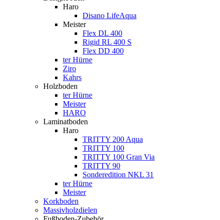
Haro
Disano LifeAqua
Meister
Flex DL 400
Rigid RL 400 S
Flex DD 400
ter Hürne
Ziro
Kahrs
Holzboden
ter Hürne
Meister
HARO
Laminatboden
Haro
TRITTY 200 Aqua
TRITTY 100
TRITTY 100 Gran Via
TRITTY 90
Sonderedition NKL 31
ter Hürne
Meister
Korkboden
Massivholzdielen
Fußboden-Zubehör