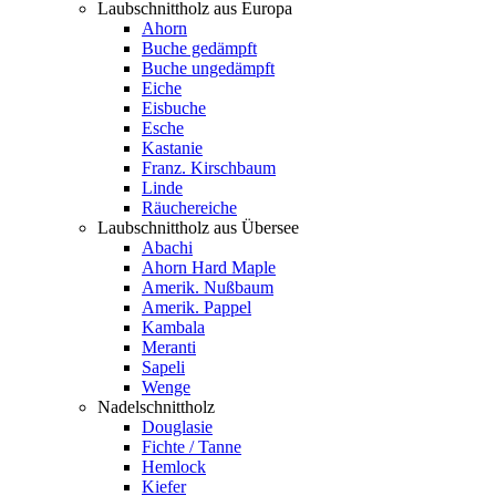
Laubschnittholz aus Europa
Ahorn
Buche gedämpft
Buche ungedämpft
Eiche
Eisbuche
Esche
Kastanie
Franz. Kirschbaum
Linde
Räuchereiche
Laubschnittholz aus Übersee
Abachi
Ahorn Hard Maple
Amerik. Nußbaum
Amerik. Pappel
Kambala
Meranti
Sapeli
Wenge
Nadelschnittholz
Douglasie
Fichte / Tanne
Hemlock
Kiefer