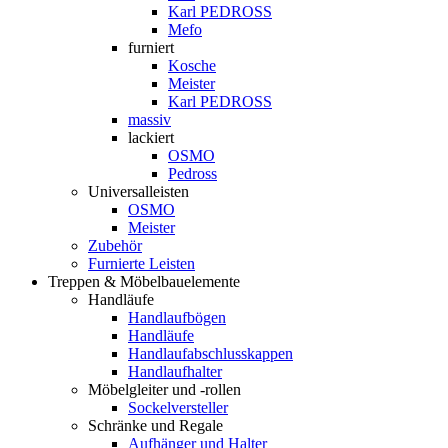
Karl PEDROSS
Mefo
furniert
Kosche
Meister
Karl PEDROSS
massiv
lackiert
OSMO
Pedross
Universalleisten
OSMO
Meister
Zubehör
Furnierte Leisten
Treppen & Möbelbauelemente
Handläufe
Handlaufbögen
Handläufe
Handlaufabschlusskappen
Handlaufhalter
Möbelgleiter und -rollen
Sockelversteller
Schränke und Regale
Aufhänger und Halter