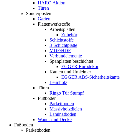
HARO Aktion
Türen
Sonderposten
Garten
Plattenwerkstoffe
Arbeitsplatten
Zubehör
Schichtstoffe
3-Schichtplatte
MDF/HDF
Verbundelemente
Spanplatten beschichtet
EGGER Eurodekor
Kanten und Umleimer
EGGER ABS-Sicherheitskante
Leimholz
Türen
Ringo Tür Stumpf
Fußboden
Parkettboden
Massivholzdielen
Laminatboden
Wand- und Decke
Fußboden
Parkettboden