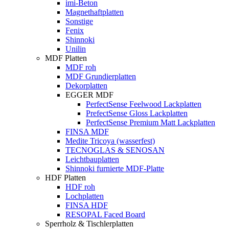
imi-Beton
Magnethaftplatten
Sonstige
Fenix
Shinnoki
Unilin
MDF Platten
MDF roh
MDF Grundierplatten
Dekorplatten
EGGER MDF
PerfectSense Feelwood Lackplatten
PrefectSense Gloss Lackplatten
PerfectSense Premium Matt Lackplatten
FINSA MDF
Medite Tricoya (wasserfest)
TECNOGLAS & SENOSAN
Leichtbauplatten
Shinnoki furnierte MDF-Platte
HDF Platten
HDF roh
Lochplatten
FINSA HDF
RESOPAL Faced Board
Sperrholz & Tischlerplatten