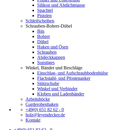
Silikon und Abdichtmasse
Spachtel
Pistolen
Schleifscheiben
Schrauben-Bohrer-Dübel
Bits
Bohrer
Dübel
Haken und Ösen
Schrauben
Abdeckkappen
Sonstiges
Winkel, Bänder und Beschläge
Einschlag- und Aufschraubbodenhülse
Flachstahl- und Pfostenanker
Stützschuhe
Winkel und Verbinder
Kloben und Ladenbänder
Arbeitsböcke
Garderobenhaken
+49(0) 651 82 62 - 0
holz@leyendecker.de
Kontakt
+49(0) 651 82 62 - 0