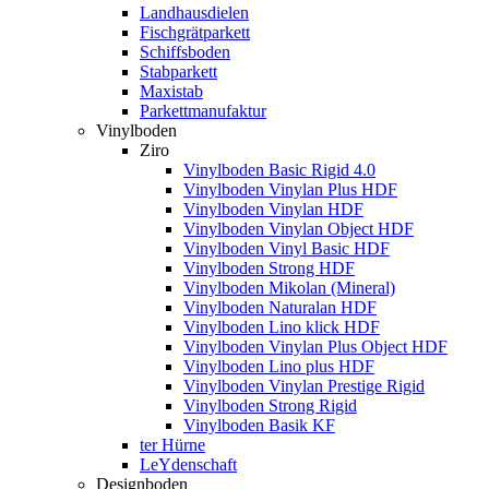
Landhausdielen
Fischgrätparkett
Schiffsboden
Stabparkett
Maxistab
Parkettmanufaktur
Vinylboden
Ziro
Vinylboden Basic Rigid 4.0
Vinylboden Vinylan Plus HDF
Vinylboden Vinylan HDF
Vinylboden Vinylan Object HDF
Vinylboden Vinyl Basic HDF
Vinylboden Strong HDF
Vinylboden Mikolan (Mineral)
Vinylboden Naturalan HDF
Vinylboden Lino klick HDF
Vinylboden Vinylan Plus Object HDF
Vinylboden Lino plus HDF
Vinylboden Vinylan Prestige Rigid
Vinylboden Strong Rigid
Vinylboden Basik KF
ter Hürne
LeYdenschaft
Designboden