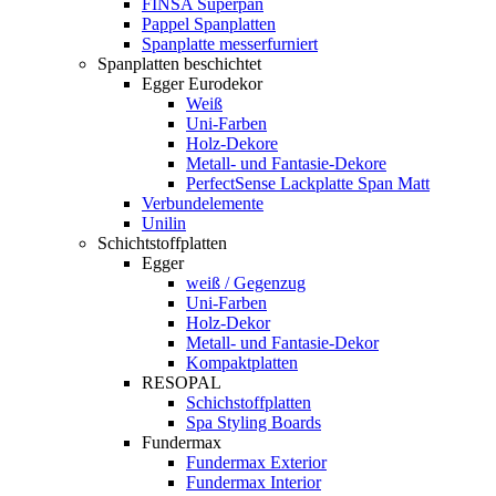
FINSA Superpan
Pappel Spanplatten
Spanplatte messerfurniert
Spanplatten beschichtet
Egger Eurodekor
Weiß
Uni-Farben
Holz-Dekore
Metall- und Fantasie-Dekore
PerfectSense Lackplatte Span Matt
Verbundelemente
Unilin
Schichtstoffplatten
Egger
weiß / Gegenzug
Uni-Farben
Holz-Dekor
Metall- und Fantasie-Dekor
Kompaktplatten
RESOPAL
Schichstoffplatten
Spa Styling Boards
Fundermax
Fundermax Exterior
Fundermax Interior