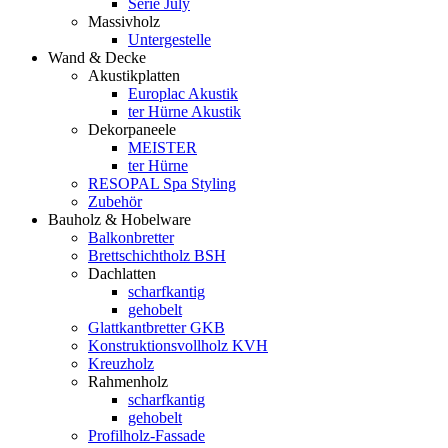
Serie July
Massivholz
Untergestelle
Wand & Decke
Akustikplatten
Europlac Akustik
ter Hürne Akustik
Dekorpaneele
MEISTER
ter Hürne
RESOPAL Spa Styling
Zubehör
Bauholz & Hobelware
Balkonbretter
Brettschichtholz BSH
Dachlatten
scharfkantig
gehobelt
Glattkantbretter GKB
Konstruktionsvollholz KVH
Kreuzholz
Rahmenholz
scharfkantig
gehobelt
Profilholz-Fassade