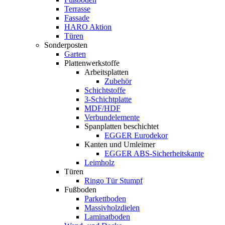
Terrasse
Fassade
HARO Aktion
Türen
Sonderposten
Garten
Plattenwerkstoffe
Arbeitsplatten
Zubehör
Schichtstoffe
3-Schichtplatte
MDF/HDF
Verbundelemente
Spanplatten beschichtet
EGGER Eurodekor
Kanten und Umleimer
EGGER ABS-Sicherheitskante
Leimholz
Türen
Ringo Tür Stumpf
Fußboden
Parkettboden
Massivholzdielen
Laminatboden