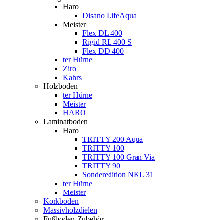
Haro
Disano LifeAqua
Meister
Flex DL 400
Rigid RL 400 S
Flex DD 400
ter Hürne
Ziro
Kahrs
Holzboden
ter Hürne
Meister
HARO
Laminatboden
Haro
TRITTY 200 Aqua
TRITTY 100
TRITTY 100 Gran Via
TRITTY 90
Sonderedition NKL 31
ter Hürne
Meister
Korkboden
Massivholzdielen
Fußboden-Zubehör