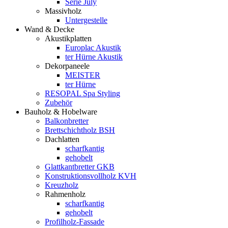
Serie July
Massivholz
Untergestelle
Wand & Decke
Akustikplatten
Europlac Akustik
ter Hürne Akustik
Dekorpaneele
MEISTER
ter Hürne
RESOPAL Spa Styling
Zubehör
Bauholz & Hobelware
Balkonbretter
Brettschichtholz BSH
Dachlatten
scharfkantig
gehobelt
Glattkantbretter GKB
Konstruktionsvollholz KVH
Kreuzholz
Rahmenholz
scharfkantig
gehobelt
Profilholz-Fassade