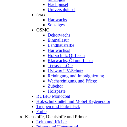
Flachpinsel
Universalpinsel
ferax
Hartwachs
Sonstiges
OSMO
Dekorwachs
Einmallasur
Landhausfarbe
Hartwachsöl
Holzschutz Öl-Lasur
Klarwachs, Öl und Lasur
Terrassen-Öle
Uviwax UV-Schutz
Reiningung und Imprägnierung
Wachsreinigung und Pflege
Zubehör
Holzpaste
RUBIO Monocoat
Holzschutzmittel und Möbel-Regenerator
Treppen und Parkettlack
Farbe
Klebstoffe, Dichtstoffe und Primer
Leim und Kleber
Primer und Untergrund