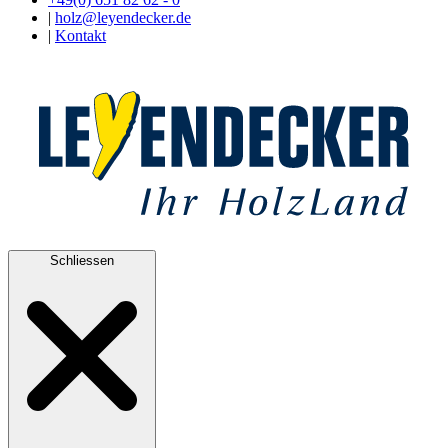
|
holz@leyendecker.de
|
Kontakt
Schliessen