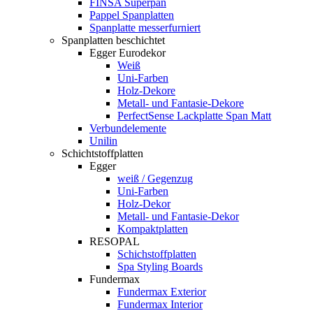
FINSA Superpan
Pappel Spanplatten
Spanplatte messerfurniert
Spanplatten beschichtet
Egger Eurodekor
Weiß
Uni-Farben
Holz-Dekore
Metall- und Fantasie-Dekore
PerfectSense Lackplatte Span Matt
Verbundelemente
Unilin
Schichtstoffplatten
Egger
weiß / Gegenzug
Uni-Farben
Holz-Dekor
Metall- und Fantasie-Dekor
Kompaktplatten
RESOPAL
Schichstoffplatten
Spa Styling Boards
Fundermax
Fundermax Exterior
Fundermax Interior