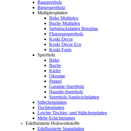
Bausperrholz
Biegesperrholz
Multiplexplatten
Birke Multiplex
Buche Multiplex
Siebdruckplatten Betoplan
Flugzeugsperrholz
Koski Decor
Koski Decor Eco
Koski Form
Sperrholz
Birke
Buche
Kiefer
Okoume
Pappel
Garantie-Sperrholz
Haustür-Sperrholz
Sperrholz-Sandwichplatten
Stäbchenplatten
Tischlerplatten
Leichte Tischler- und Stäbchenplatten
Mehr-Schichtplatten
Edelfurnierte Holzwerkstoffe
Edelfurnierte Spanplatten