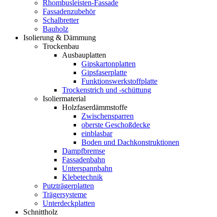
Rhombusleisten-Fassade
Fassadenzubehör
Schalbretter
Bauholz
Isolierung & Dämmung
Trockenbau
Ausbauplatten
Gipskartonplatten
Gipsfaserplatte
Funktionswerkstoffplatte
Trockenstrich und -schüttung
Isoliermaterial
Holzfaserdämmstoffe
Zwischensparren
oberste Geschoßdecke
einblasbar
Boden und Dachkonstruktionen
Dampfbremse
Fassadenbahn
Unterspannbahn
Klebetechnik
Putzträgerplatten
Trägersysteme
Unterdeckplatten
Schnittholz