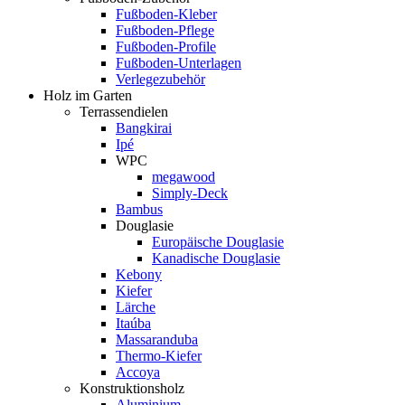
Fußboden-Kleber
Fußboden-Pflege
Fußboden-Profile
Fußboden-Unterlagen
Verlegezubehör
Holz im Garten
Terrassendielen
Bangkirai
Ipé
WPC
megawood
Simply-Deck
Bambus
Douglasie
Europäische Douglasie
Kanadische Douglasie
Kebony
Kiefer
Lärche
Itaúba
Massaranduba
Thermo-Kiefer
Accoya
Konstruktionsholz
Aluminium