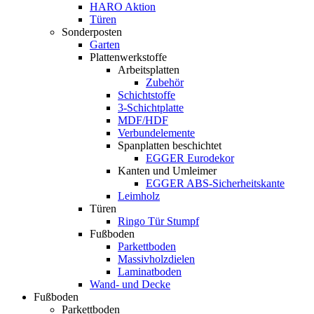
HARO Aktion
Türen
Sonderposten
Garten
Plattenwerkstoffe
Arbeitsplatten
Zubehör
Schichtstoffe
3-Schichtplatte
MDF/HDF
Verbundelemente
Spanplatten beschichtet
EGGER Eurodekor
Kanten und Umleimer
EGGER ABS-Sicherheitskante
Leimholz
Türen
Ringo Tür Stumpf
Fußboden
Parkettboden
Massivholzdielen
Laminatboden
Wand- und Decke
Fußboden
Parkettboden