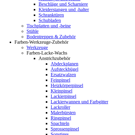
Beschläge und Scharniere
Kleiderstangen und -halter
Schranktüren
Schubladen
Tischplatten und -beine
Stühle
Bodentreppen & Zubehör
Farben-Werkzeuge-Zubehör
Werkzeuge
Farben-Lacke-Wachs
Anstrichzubehör
Abdeckplanen
Aufsteckbügel
Ersatzwalzen
Feinpinsel
Heizkörperpinsel
Kleinpinsel
Lackierpinsel
Lackierwannen und Farbgitter
Lackroller
Malerbürsten
Ringpinsel
Spachteln
Sprossenpinsel
Sonstiges