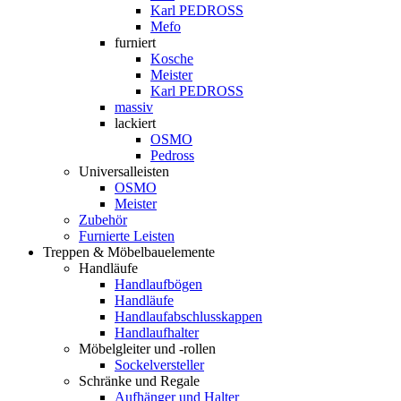
Karl PEDROSS
Mefo
furniert
Kosche
Meister
Karl PEDROSS
massiv
lackiert
OSMO
Pedross
Universalleisten
OSMO
Meister
Zubehör
Furnierte Leisten
Treppen & Möbelbauelemente
Handläufe
Handlaufbögen
Handläufe
Handlaufabschlusskappen
Handlaufhalter
Möbelgleiter und -rollen
Sockelversteller
Schränke und Regale
Aufhänger und Halter