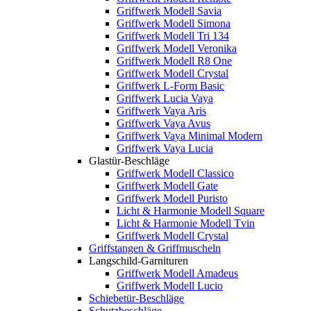
Griffwerk Modell Savia
Griffwerk Modell Simona
Griffwerk Modell Tri 134
Griffwerk Modell Veronika
Griffwerk Modell R8 One
Griffwerk Modell Crystal
Griffwerk L-Form Basic
Griffwerk Lucia Vaya
Griffwerk Vaya Aris
Griffwerk Vaya Avus
Griffwerk Vaya Minimal Modern
Griffwerk Vaya Lucia
Glastür-Beschläge
Griffwerk Modell Classico
Griffwerk Modell Gate
Griffwerk Modell Puristo
Licht & Harmonie Modell Square
Licht & Harmonie Modell Tvin
Griffwerk Modell Crystal
Griffstangen & Griffmuscheln
Langschild-Garnituren
Griffwerk Modell Amadeus
Griffwerk Modell Lucio
Schiebetür-Beschläge
Schutzbeschläge