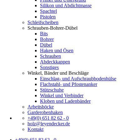
Silikon und Abdichtmasse
Spachtel
Pistolen
Schleifscheiben
Schrauben-Bohrer-Dübel
Bits
Bohrer
Dübel
Haken und Ösen
Schrauben
Abdeckkappen
Sonstiges
Winkel, Bänder und Beschläge
Einschlag- und Aufschraubbodenhülse
Flachstahl- und Pfostenanker
Stützschuhe
Winkel und Verbinder
Kloben und Ladenbänder
Arbeitsböcke
Garderobenhaken
+49(0) 651 82 62 - 0
holz@leyendecker.de
Kontakt
+49(0) 651 82 62 - 0