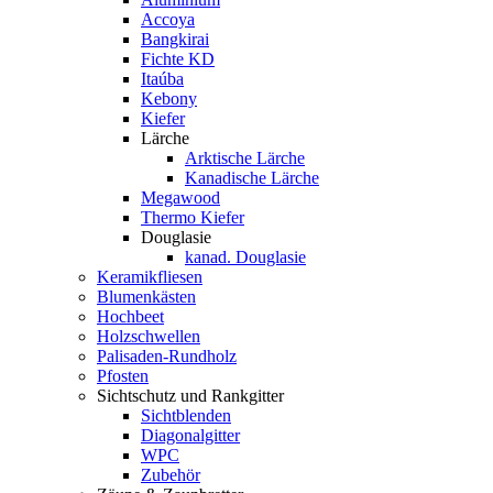
Accoya
Bangkirai
Fichte KD
Itaúba
Kebony
Kiefer
Lärche
Arktische Lärche
Kanadische Lärche
Megawood
Thermo Kiefer
Douglasie
kanad. Douglasie
Keramikfliesen
Blumenkästen
Hochbeet
Holzschwellen
Palisaden-Rundholz
Pfosten
Sichtschutz und Rankgitter
Sichtblenden
Diagonalgitter
WPC
Zubehör