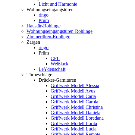
Licht und Harmonie
Wohnungseingangstüren
ringo
Prüm
Haustür-Rohlinge
Wohnungseingangstüren-Rohlinge
Zimmertüren-Rohlinge
Zargen
ringo
Prüm
CPL
Weißlack
LeYdenschaft
Türbeschläge
Drücker-Garnituren
Griffwerk Modell Alessia
Griffwerk Modell Avus
Griffwerk Modell Carla
Griffwerk Modell Carola
Griffwerk Modell Christina
Griffwerk Modell Daniela
Griffwerk Modell Loredana
Griffwerk Modell Lorita
Griffwerk Modell Lucia
Griffwerk Modell Remote