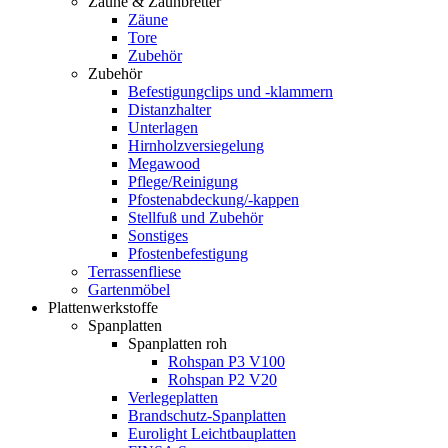
Zäune & Zaunbretter
Zäune
Tore
Zubehör
Zubehör
Befestigungclips und -klammern
Distanzhalter
Unterlagen
Hirnholzversiegelung
Megawood
Pflege/Reinigung
Pfostenabdeckung/-kappen
Stellfuß und Zubehör
Sonstiges
Pfostenbefestigung
Terrassenfliese
Gartenmöbel
Plattenwerkstoffe
Spanplatten
Spanplatten roh
Rohspan P3 V100
Rohspan P2 V20
Verlegeplatten
Brandschutz-Spanplatten
Eurolight Leichtbauplatten