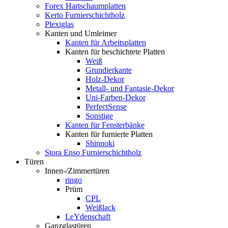
Forex Hartschaumplatten
Kerto Furnierschichtholz
Plexiglas
Kanten und Umleimer
Kanten für Arbeitsplatten
Kanten für beschichtete Platten
Weiß
Grundierkante
Holz-Dekor
Metall- und Fantasie-Dekor
Uni-Farben-Dekor
PerfectSense
Sonstige
Kanten für Fensterbänke
Kanten für furnierte Platten
Shinnoki
Stora Enso Furnierschichtholz
Türen
Innen-/Zimmertüren
ringo
Prüm
CPL
Weißlack
LeYdenschaft
Ganzglastüren