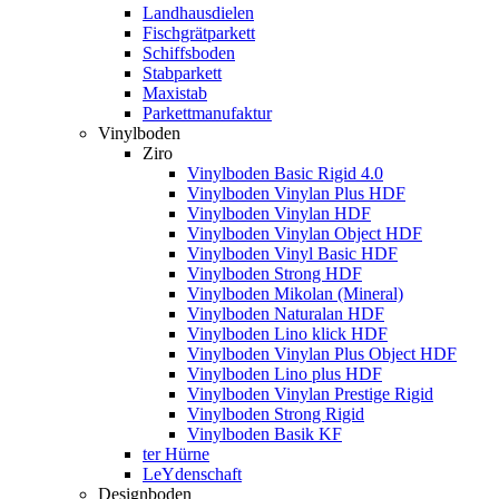
Landhausdielen
Fischgrätparkett
Schiffsboden
Stabparkett
Maxistab
Parkettmanufaktur
Vinylboden
Ziro
Vinylboden Basic Rigid 4.0
Vinylboden Vinylan Plus HDF
Vinylboden Vinylan HDF
Vinylboden Vinylan Object HDF
Vinylboden Vinyl Basic HDF
Vinylboden Strong HDF
Vinylboden Mikolan (Mineral)
Vinylboden Naturalan HDF
Vinylboden Lino klick HDF
Vinylboden Vinylan Plus Object HDF
Vinylboden Lino plus HDF
Vinylboden Vinylan Prestige Rigid
Vinylboden Strong Rigid
Vinylboden Basik KF
ter Hürne
LeYdenschaft
Designboden