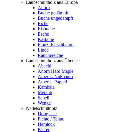
Laubschnittholz aus Europa
Ahorn
Buche gedämpft
Buche ungedämpft
Eiche
Eisbuche
Esche
Kastanie
Franz. Kirschbaum
Linde
Räuchereiche
Laubschnittholz aus Übersee
Abachi
Ahorn Hard Maple
Amerik. Nußbaum
Amerik. Pappel
Kambala
Meranti
Sapeli
Wenge
Nadelschnittholz
Douglasie
Fichte / Tanne
Hemlock
Kiefer