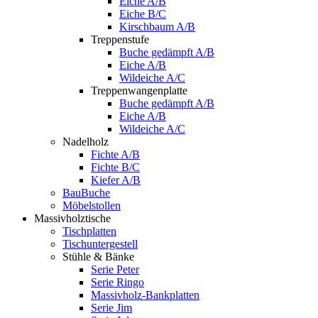
Eiche A/B
Eiche B/C
Kirschbaum A/B
Treppenstufe
Buche gedämpft A/B
Eiche A/B
Wildeiche A/C
Treppenwangenplatte
Buche gedämpft A/B
Eiche A/B
Wildeiche A/C
Nadelholz
Fichte A/B
Fichte B/C
Kiefer A/B
BauBuche
Möbelstollen
Massivholztische
Tischplatten
Tischuntergestell
Stühle & Bänke
Serie Peter
Serie Ringo
Massivholz-Bankplatten
Serie Jim