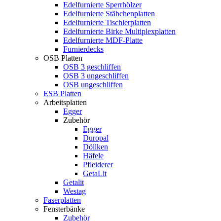
Edelfurnierte Sperrhölzer
Edelfurnierte Stäbchenplatten
Edelfurnierte Tischlerplatten
Edelfurnierte Birke Multiplexplatten
Edelfurnierte MDF-Platte
Furnierdecks
OSB Platten
OSB 3 geschliffen
OSB 3 ungeschliffen
OSB ungeschliffen
ESB Platten
Arbeitsplatten
Egger
Zubehör
Egger
Duropal
Döllken
Häfele
Pfleiderer
GetaLit
Getalit
Westag
Faserplatten
Fensterbänke
Zubehör