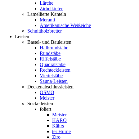
Lärche
Zirbelkiefer
Lamellierte Kanteln
Meranti
Amerikanische Weißeiche
Schnittholzbretter
Leisten
Bastel- und Bauleisten
Halbrundstäbe
Rundstäbe
Riffelstäbe
Quadratstäbe
Rechteckleisten
Viertelstäbe
Sauna-Leisten
Deckenabschlussleisten
OSMO
Meister
Sockelleisten
foliert
Meister
HARO
Kährs
ter Hürne
Ziro