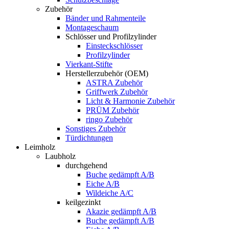
Zubehör
Bänder und Rahmenteile
Montageschaum
Schlösser und Profilzylinder
Einsteckschlösser
Profilzylinder
Vierkant-Stifte
Herstellerzubehör (OEM)
ASTRA Zubehör
Griffwerk Zubehör
Licht & Harmonie Zubehör
PRÜM Zubehör
ringo Zubehör
Sonstiges Zubehör
Türdichtungen
Leimholz
Laubholz
durchgehend
Buche gedämpft A/B
Eiche A/B
Wildeiche A/C
keilgezinkt
Akazie gedämpft A/B
Buche gedämpft A/B