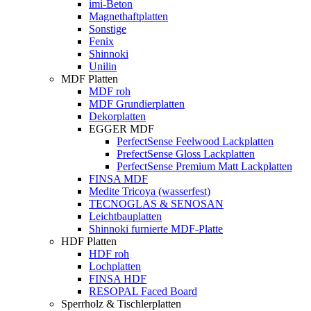
imi-Beton
Magnethaftplatten
Sonstige
Fenix
Shinnoki
Unilin
MDF Platten
MDF roh
MDF Grundierplatten
Dekorplatten
EGGER MDF
PerfectSense Feelwood Lackplatten
PrefectSense Gloss Lackplatten
PerfectSense Premium Matt Lackplatten
FINSA MDF
Medite Tricoya (wasserfest)
TECNOGLAS & SENOSAN
Leichtbauplatten
Shinnoki furnierte MDF-Platte
HDF Platten
HDF roh
Lochplatten
FINSA HDF
RESOPAL Faced Board
Sperrholz & Tischlerplatten