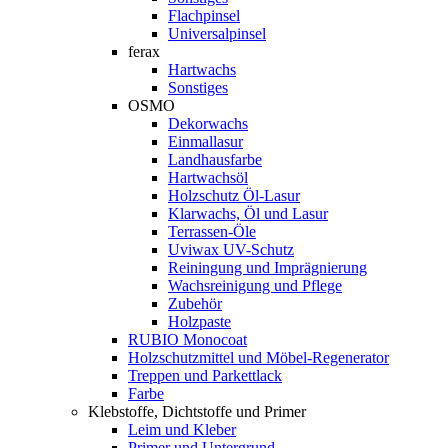
Flachpinsel
Universalpinsel
ferax
Hartwachs
Sonstiges
OSMO
Dekorwachs
Einmallasur
Landhausfarbe
Hartwachsöl
Holzschutz Öl-Lasur
Klarwachs, Öl und Lasur
Terrassen-Öle
Uviwax UV-Schutz
Reiningung und Imprägnierung
Wachsreinigung und Pflege
Zubehör
Holzpaste
RUBIO Monocoat
Holzschutzmittel und Möbel-Regenerator
Treppen und Parkettlack
Farbe
Klebstoffe, Dichtstoffe und Primer
Leim und Kleber
Primer und Untergrund