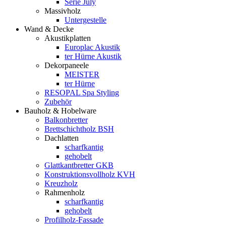
Serie July
Massivholz
Untergestelle
Wand & Decke
Akustikplatten
Europlac Akustik
ter Hürne Akustik
Dekorpaneele
MEISTER
ter Hürne
RESOPAL Spa Styling
Zubehör
Bauholz & Hobelware
Balkonbretter
Brettschichtholz BSH
Dachlatten
scharfkantig
gehobelt
Glattkantbretter GKB
Konstruktionsvollholz KVH
Kreuzholz
Rahmenholz
scharfkantig
gehobelt
Profilholz-Fassade