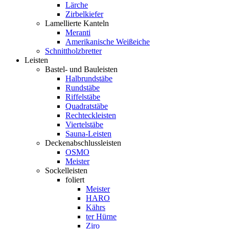
Lärche
Zirbelkiefer
Lamellierte Kanteln
Meranti
Amerikanische Weißeiche
Schnittholzbretter
Leisten
Bastel- und Bauleisten
Halbrundstäbe
Rundstäbe
Riffelstäbe
Quadratstäbe
Rechteckleisten
Viertelstäbe
Sauna-Leisten
Deckenabschlussleisten
OSMO
Meister
Sockelleisten
foliert
Meister
HARO
Kährs
ter Hürne
Ziro