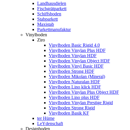
Landhausdielen
Fischgrätparkett
Schiffsboden
Stabparkett
Maxistab
Parkettmanufaktur
Vinylboden
Ziro
Vinylboden Basic Rigid 4.0
Vinylboden Vinylan Plus HDF
Vinylboden Vinylan HDF
Vinylboden Vinylan Object HDF
Vinylboden Vinyl Basic HDF
Vinylboden Strong HDF
Vinylboden Mikolan (Mineral)
Vinylboden Naturalan HDF
Vinylboden Lino klick HDF
Vinylboden Vinylan Plus Object HDF
Vinylboden Lino plus HDF
Vinylboden Vinylan Prestige Rigid
Vinylboden Strong Rigid
Vinylboden Basik KF
ter Hürne
LeYdenschaft
Designboden