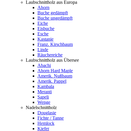
Laubschnittholz aus Europa
Ahorn
Buche gedämpft
Buche ungedämpft
Eiche
Eisbuche
Esche
Kastanie
Franz. Kirschbaum
Linde
Räuchereiche
Laubschnittholz aus Übersee
Abachi
Ahorn Hard Maple
Amerik. Nußbaum
Amerik. Pappel
Kambala
Meranti
Sapeli
Wenge
Nadelschnittholz
Douglasie
Fichte / Tanne
Hemlock
Kiefer