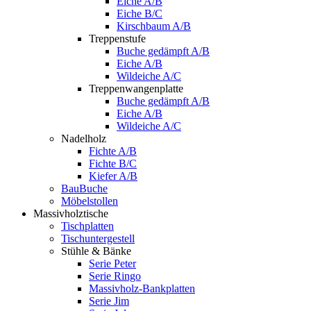
Eiche A/B
Eiche B/C
Kirschbaum A/B
Treppenstufe
Buche gedämpft A/B
Eiche A/B
Wildeiche A/C
Treppenwangenplatte
Buche gedämpft A/B
Eiche A/B
Wildeiche A/C
Nadelholz
Fichte A/B
Fichte B/C
Kiefer A/B
BauBuche
Möbelstollen
Massivholztische
Tischplatten
Tischuntergestell
Stühle & Bänke
Serie Peter
Serie Ringo
Massivholz-Bankplatten
Serie Jim