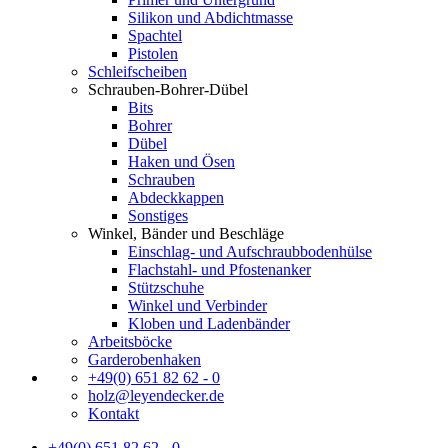
Silikon und Abdichtmasse
Spachtel
Pistolen
Schleifscheiben
Schrauben-Bohrer-Dübel
Bits
Bohrer
Dübel
Haken und Ösen
Schrauben
Abdeckkappen
Sonstiges
Winkel, Bänder und Beschläge
Einschlag- und Aufschraubbodenhülse
Flachstahl- und Pfostenanker
Stützschuhe
Winkel und Verbinder
Kloben und Ladenbänder
Arbeitsböcke
Garderobenhaken
+49(0) 651 82 62 - 0
holz@leyendecker.de
Kontakt
+49(0) 651 82 62 - 0