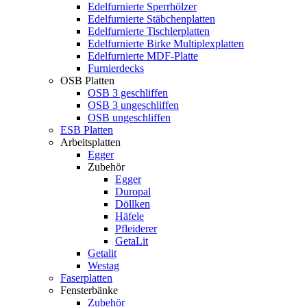
Edelfurnierte Sperrhölzer
Edelfurnierte Stäbchenplatten
Edelfurnierte Tischlerplatten
Edelfurnierte Birke Multiplexplatten
Edelfurnierte MDF-Platte
Furnierdecks
OSB Platten
OSB 3 geschliffen
OSB 3 ungeschliffen
OSB ungeschliffen
ESB Platten
Arbeitsplatten
Egger
Zubehör
Egger
Duropal
Döllken
Häfele
Pfleiderer
GetaLit
Getalit
Westag
Faserplatten
Fensterbänke
Zubehör