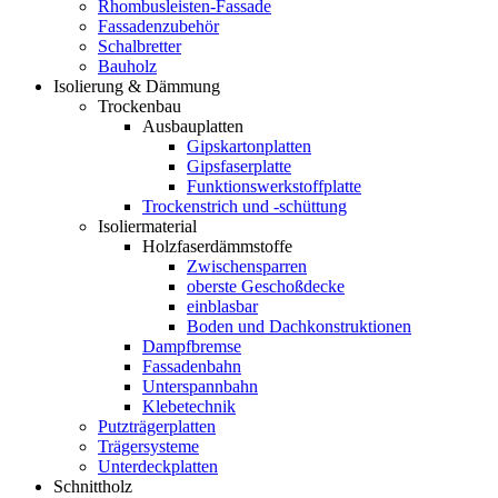
Rhombusleisten-Fassade
Fassadenzubehör
Schalbretter
Bauholz
Isolierung & Dämmung
Trockenbau
Ausbauplatten
Gipskartonplatten
Gipsfaserplatte
Funktionswerkstoffplatte
Trockenstrich und -schüttung
Isoliermaterial
Holzfaserdämmstoffe
Zwischensparren
oberste Geschoßdecke
einblasbar
Boden und Dachkonstruktionen
Dampfbremse
Fassadenbahn
Unterspannbahn
Klebetechnik
Putzträgerplatten
Trägersysteme
Unterdeckplatten
Schnittholz