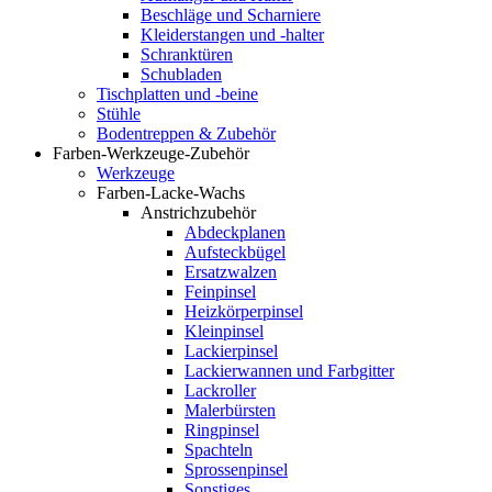
Beschläge und Scharniere
Kleiderstangen und -halter
Schranktüren
Schubladen
Tischplatten und -beine
Stühle
Bodentreppen & Zubehör
Farben-Werkzeuge-Zubehör
Werkzeuge
Farben-Lacke-Wachs
Anstrichzubehör
Abdeckplanen
Aufsteckbügel
Ersatzwalzen
Feinpinsel
Heizkörperpinsel
Kleinpinsel
Lackierpinsel
Lackierwannen und Farbgitter
Lackroller
Malerbürsten
Ringpinsel
Spachteln
Sprossenpinsel
Sonstiges