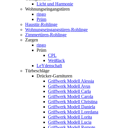
Licht und Harmonie
Wohnungseingangstüren
ringo
Prüm
Haustür-Rohlinge
Wohnungseingangstüren-Rohlinge
Zimmertüren-Rohlinge
Zargen
ringo
Prüm
CPL
Weißlack
LeYdenschaft
Türbeschläge
Drücker-Garnituren
Griffwerk Modell Alessia
Griffwerk Modell Avus
Griffwerk Modell Carla
Griffwerk Modell Carola
Griffwerk Modell Christina
Griffwerk Modell Daniela
Griffwerk Modell Loredana
Griffwerk Modell Lorita
Griffwerk Modell Lucia
Griffwerk Modell Remote