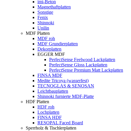
imi-Beton
Magnethaftplatten
Sonstige
Fenix
Shinnoki
Unilin
MDF Platten
MDF roh
MDF Grundierplatten
Dekorplatten
EGGER MDF
PerfectSense Feelwood Lackplatten
PrefectSense Gloss Lackplatten
PerfectSense Premium Matt Lackplatten
FINSA MDF
Medite Tricoya (wasserfest)
TECNOGLAS & SENOSAN
Leichtbauplatten
Shinnoki furnierte MDF-Platte
HDF Platten
HDF roh
Lochplatten
FINSA HDF
RESOPAL Faced Board
Sperrholz & Tischlerplatten