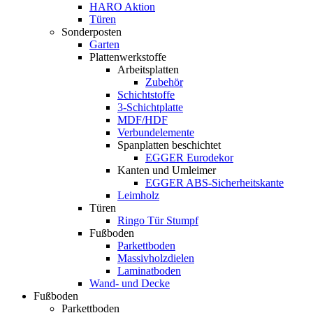
HARO Aktion
Türen
Sonderposten
Garten
Plattenwerkstoffe
Arbeitsplatten
Zubehör
Schichtstoffe
3-Schichtplatte
MDF/HDF
Verbundelemente
Spanplatten beschichtet
EGGER Eurodekor
Kanten und Umleimer
EGGER ABS-Sicherheitskante
Leimholz
Türen
Ringo Tür Stumpf
Fußboden
Parkettboden
Massivholzdielen
Laminatboden
Wand- und Decke
Fußboden
Parkettboden