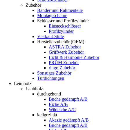
Zubehör
Bänder und Rahmenteile
Montageschaum
Schlösser und Profilzylinder
Einsteckschlösser
Profilzylinder
Vierkant-Stifte
Herstellerzubehör (OEM)
ASTRA Zubehör
Griffwerk Zubehör
Licht & Harmonie Zubehör
PRÜM Zubehör
ringo Zubehör
Sonstiges Zubehör
Türdichtungen
Leimholz
Laubholz
durchgehend
Buche gedämpft A/B
Eiche A/B
Wildeiche A/C
keilgezinkt
Akazie gedämpft A/B
Buche gedämpft A/B