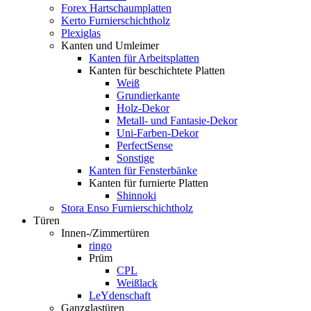
Forex Hartschaumplatten
Kerto Furnierschichtholz
Plexiglas
Kanten und Umleimer
Kanten für Arbeitsplatten
Kanten für beschichtete Platten
Weiß
Grundierkante
Holz-Dekor
Metall- und Fantasie-Dekor
Uni-Farben-Dekor
PerfectSense
Sonstige
Kanten für Fensterbänke
Kanten für furnierte Platten
Shinnoki
Stora Enso Furnierschichtholz
Türen
Innen-/Zimmertüren
ringo
Prüm
CPL
Weißlack
LeYdenschaft
Ganzglastüren