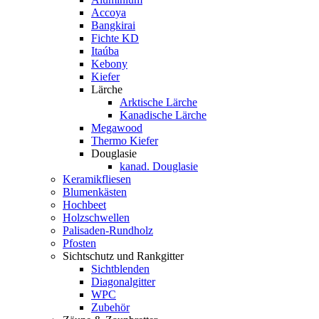
Accoya
Bangkirai
Fichte KD
Itaúba
Kebony
Kiefer
Lärche
Arktische Lärche
Kanadische Lärche
Megawood
Thermo Kiefer
Douglasie
kanad. Douglasie
Keramikfliesen
Blumenkästen
Hochbeet
Holzschwellen
Palisaden-Rundholz
Pfosten
Sichtschutz und Rankgitter
Sichtblenden
Diagonalgitter
WPC
Zubehör