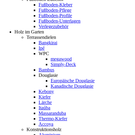
Fußboden-Kleber
Fußboden-Pflege
Fußboden-Profile
Fußboden-Unterlagen
Verlegezubehör
Holz im Garten
Terrassendielen
Bangkirai
Ipé
WPC
megawood
Simply-Deck
Bambus
Douglasie
Europäische Douglasie
Kanadische Douglasie
Kebony
Kiefer
Lärche
Itaúba
Massaranduba
Thermo-Kiefer
Accoya
Konstruktionsholz
Aluminium