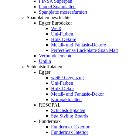
FINSA Superpan
Pappel Spanplatten
Spanplatte messerfurniert
Spanplatten beschichtet
Egger Eurodekor
Weiß
Uni-Farben
Holz-Dekore
Metall- und Fantasie-Dekore
PerfectSense Lackplatte Span Matt
Verbundelemente
Unilin
Schichtstoffplatten
Egger
weiß / Gegenzug
Uni-Farben
Holz-Dekor
Metall- und Fantasie-Dekor
Kompaktplatten
RESOPAL
Schichstoffplatten
Spa Styling Boards
Fundermax
Fundermax Exterior
Fundermax Interior