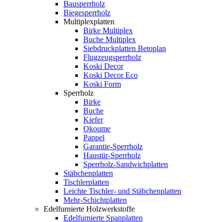
Bausperrholz
Biegesperrholz
Multiplexplatten
Birke Multiplex
Buche Multiplex
Siebdruckplatten Betoplan
Flugzeugsperrholz
Koski Decor
Koski Decor Eco
Koski Form
Sperrholz
Birke
Buche
Kiefer
Okoume
Pappel
Garantie-Sperrholz
Haustür-Sperrholz
Sperrholz-Sandwichplatten
Stäbchenplatten
Tischlerplatten
Leichte Tischler- und Stäbchenplatten
Mehr-Schichtplatten
Edelfurnierte Holzwerkstoffe
Edelfurnierte Spanplatten