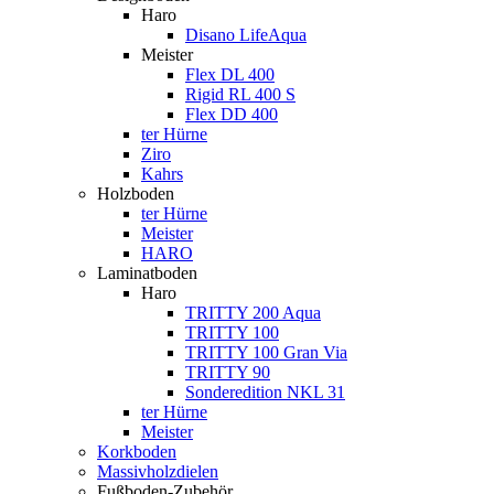
Haro
Disano LifeAqua
Meister
Flex DL 400
Rigid RL 400 S
Flex DD 400
ter Hürne
Ziro
Kahrs
Holzboden
ter Hürne
Meister
HARO
Laminatboden
Haro
TRITTY 200 Aqua
TRITTY 100
TRITTY 100 Gran Via
TRITTY 90
Sonderedition NKL 31
ter Hürne
Meister
Korkboden
Massivholzdielen
Fußboden-Zubehör