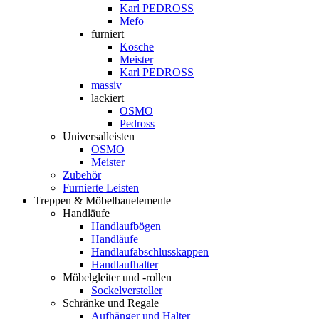
Karl PEDROSS
Mefo
furniert
Kosche
Meister
Karl PEDROSS
massiv
lackiert
OSMO
Pedross
Universalleisten
OSMO
Meister
Zubehör
Furnierte Leisten
Treppen & Möbelbauelemente
Handläufe
Handlaufbögen
Handläufe
Handlaufabschlusskappen
Handlaufhalter
Möbelgleiter und -rollen
Sockelversteller
Schränke und Regale
Aufhänger und Halter