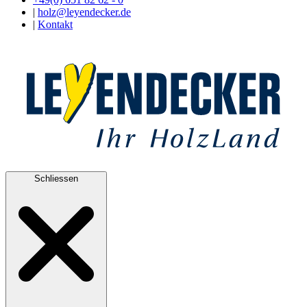
|
holz@leyendecker.de
|
Kontakt
Schliessen