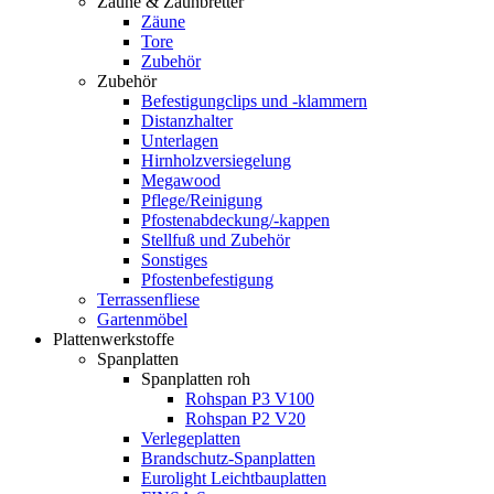
Zäune & Zaunbretter
Zäune
Tore
Zubehör
Zubehör
Befestigungclips und -klammern
Distanzhalter
Unterlagen
Hirnholzversiegelung
Megawood
Pflege/Reinigung
Pfostenabdeckung/-kappen
Stellfuß und Zubehör
Sonstiges
Pfostenbefestigung
Terrassenfliese
Gartenmöbel
Plattenwerkstoffe
Spanplatten
Spanplatten roh
Rohspan P3 V100
Rohspan P2 V20
Verlegeplatten
Brandschutz-Spanplatten
Eurolight Leichtbauplatten