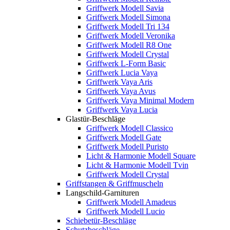
Griffwerk Modell Savia
Griffwerk Modell Simona
Griffwerk Modell Tri 134
Griffwerk Modell Veronika
Griffwerk Modell R8 One
Griffwerk Modell Crystal
Griffwerk L-Form Basic
Griffwerk Lucia Vaya
Griffwerk Vaya Aris
Griffwerk Vaya Avus
Griffwerk Vaya Minimal Modern
Griffwerk Vaya Lucia
Glastür-Beschläge
Griffwerk Modell Classico
Griffwerk Modell Gate
Griffwerk Modell Puristo
Licht & Harmonie Modell Square
Licht & Harmonie Modell Tvin
Griffwerk Modell Crystal
Griffstangen & Griffmuscheln
Langschild-Garnituren
Griffwerk Modell Amadeus
Griffwerk Modell Lucio
Schiebetür-Beschläge
Schutzbeschläge