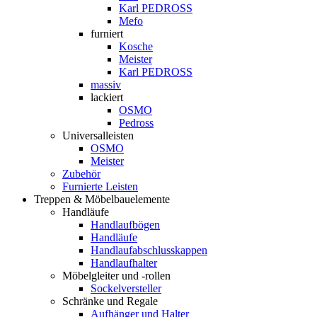
Karl PEDROSS
Mefo
furniert
Kosche
Meister
Karl PEDROSS
massiv
lackiert
OSMO
Pedross
Universalleisten
OSMO
Meister
Zubehör
Furnierte Leisten
Treppen & Möbelbauelemente
Handläufe
Handlaufbögen
Handläufe
Handlaufabschlusskappen
Handlaufhalter
Möbelgleiter und -rollen
Sockelversteller
Schränke und Regale
Aufhänger und Halter