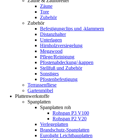
Zäune & Zaunbretter
Zäune
Tore
Zubehör
Zubehör
Befestigungclips und -klammern
Distanzhalter
Unterlagen
Hirnholzversiegelung
Megawood
Pflege/Reinigung
Pfostenabdeckung/-kappen
Stellfuß und Zubehör
Sonstiges
Pfostenbefestigung
Terrassenfliese
Gartenmöbel
Plattenwerkstoffe
Spanplatten
Spanplatten roh
Rohspan P3 V100
Rohspan P2 V20
Verlegeplatten
Brandschutz-Spanplatten
Eurolight Leichtbauplatten