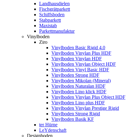
Landhausdielen
Fischgrätparkett
Schiffsboden
Stabparkett
Maxistab
Parkettmanufaktur
Vinylboden
Ziro
Vinylboden Basic Rigid 4.0
Vinylboden Vinylan Plus HDF
Vinylboden Vinylan HDF
Vinylboden Vinylan Object HDF
Vinylboden Vinyl Basic HDF
Vinylboden Strong HDF
Vinylboden Mikolan (Mineral)
Vinylboden Naturalan HDF
Vinylboden Lino klick HDF
Vinylboden Vinylan Plus Object HDF
Vinylboden Lino plus HDF
Vinylboden Vinylan Prestige Rigid
Vinylboden Strong Rigid
Vinylboden Basik KF
ter Hürne
LeYdenschaft
Designboden