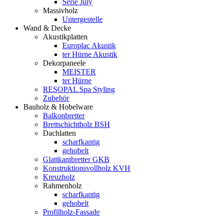
Serie July
Massivholz
Untergestelle
Wand & Decke
Akustikplatten
Europlac Akustik
ter Hürne Akustik
Dekorpaneele
MEISTER
ter Hürne
RESOPAL Spa Styling
Zubehör
Bauholz & Hobelware
Balkonbretter
Brettschichtholz BSH
Dachlatten
scharfkantig
gehobelt
Glattkantbretter GKB
Konstruktionsvollholz KVH
Kreuzholz
Rahmenholz
scharfkantig
gehobelt
Profilholz-Fassade