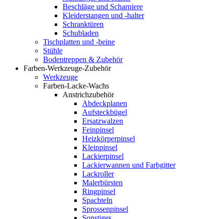
Beschläge und Scharniere
Kleiderstangen und -halter
Schranktüren
Schubladen
Tischplatten und -beine
Stühle
Bodentreppen & Zubehör
Farben-Werkzeuge-Zubehör
Werkzeuge
Farben-Lacke-Wachs
Anstrichzubehör
Abdeckplanen
Aufsteckbügel
Ersatzwalzen
Feinpinsel
Heizkörperpinsel
Kleinpinsel
Lackierpinsel
Lackierwannen und Farbgitter
Lackroller
Malerbürsten
Ringpinsel
Spachteln
Sprossenpinsel
Sonstiges