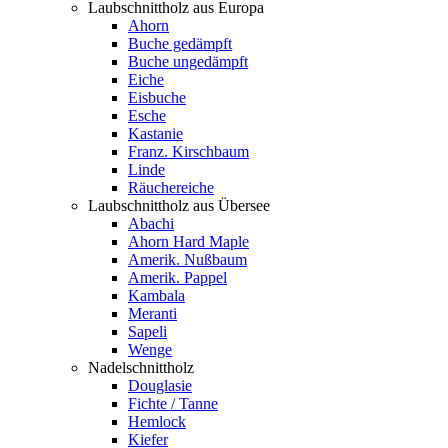
Laubschnittholz aus Europa
Ahorn
Buche gedämpft
Buche ungedämpft
Eiche
Eisbuche
Esche
Kastanie
Franz. Kirschbaum
Linde
Räuchereiche
Laubschnittholz aus Übersee
Abachi
Ahorn Hard Maple
Amerik. Nußbaum
Amerik. Pappel
Kambala
Meranti
Sapeli
Wenge
Nadelschnittholz
Douglasie
Fichte / Tanne
Hemlock
Kiefer