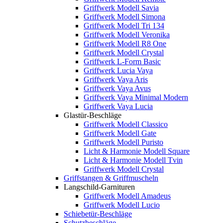
Griffwerk Modell Savia
Griffwerk Modell Simona
Griffwerk Modell Tri 134
Griffwerk Modell Veronika
Griffwerk Modell R8 One
Griffwerk Modell Crystal
Griffwerk L-Form Basic
Griffwerk Lucia Vaya
Griffwerk Vaya Aris
Griffwerk Vaya Avus
Griffwerk Vaya Minimal Modern
Griffwerk Vaya Lucia
Glastür-Beschläge
Griffwerk Modell Classico
Griffwerk Modell Gate
Griffwerk Modell Puristo
Licht & Harmonie Modell Square
Licht & Harmonie Modell Tvin
Griffwerk Modell Crystal
Griffstangen & Griffmuscheln
Langschild-Garnituren
Griffwerk Modell Amadeus
Griffwerk Modell Lucio
Schiebetür-Beschläge
Schutzbeschläge