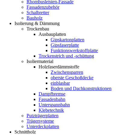
Rhombusleisten-Fassade
Fassadenzubehör
Schalbretter
Bauholz
Isolierung & Dämmung
Trockenbau
Ausbauplatten
Gipskartonplatten
Gipsfaserplatte
Funktionswerkstoffplatte
Trockenstrich und -schüttung
Isoliermaterial
Holzfaserdämmstoffe
Zwischensparren
oberste Geschoßdecke
einblasbar
Boden und Dachkonstruktionen
Dampfbremse
Fassadenbahn
Unterspannbahn
Klebetechnik
Putzträgerplatten
Trägersysteme
Unterdeckplatten
Schnittholz