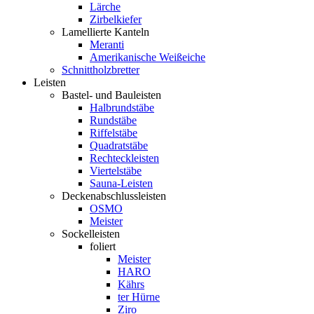
Lärche
Zirbelkiefer
Lamellierte Kanteln
Meranti
Amerikanische Weißeiche
Schnittholzbretter
Leisten
Bastel- und Bauleisten
Halbrundstäbe
Rundstäbe
Riffelstäbe
Quadratstäbe
Rechteckleisten
Viertelstäbe
Sauna-Leisten
Deckenabschlussleisten
OSMO
Meister
Sockelleisten
foliert
Meister
HARO
Kährs
ter Hürne
Ziro