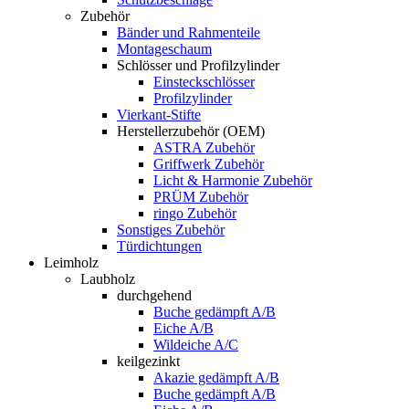
Zubehör
Bänder und Rahmenteile
Montageschaum
Schlösser und Profilzylinder
Einsteckschlösser
Profilzylinder
Vierkant-Stifte
Herstellerzubehör (OEM)
ASTRA Zubehör
Griffwerk Zubehör
Licht & Harmonie Zubehör
PRÜM Zubehör
ringo Zubehör
Sonstiges Zubehör
Türdichtungen
Leimholz
Laubholz
durchgehend
Buche gedämpft A/B
Eiche A/B
Wildeiche A/C
keilgezinkt
Akazie gedämpft A/B
Buche gedämpft A/B