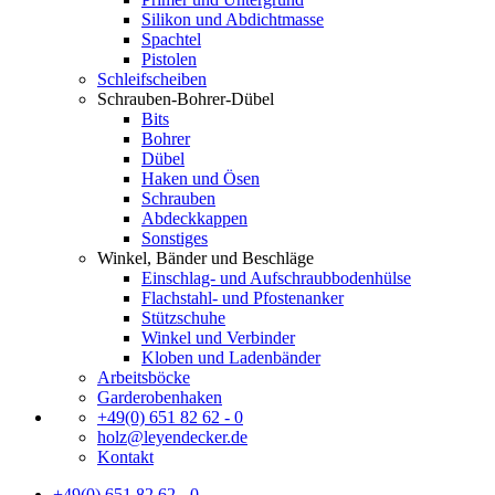
Silikon und Abdichtmasse
Spachtel
Pistolen
Schleifscheiben
Schrauben-Bohrer-Dübel
Bits
Bohrer
Dübel
Haken und Ösen
Schrauben
Abdeckkappen
Sonstiges
Winkel, Bänder und Beschläge
Einschlag- und Aufschraubbodenhülse
Flachstahl- und Pfostenanker
Stützschuhe
Winkel und Verbinder
Kloben und Ladenbänder
Arbeitsböcke
Garderobenhaken
+49(0) 651 82 62 - 0
holz@leyendecker.de
Kontakt
+49(0) 651 82 62 - 0