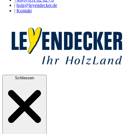
|
holz@leyendecker.de
|
Kontakt
Schliessen