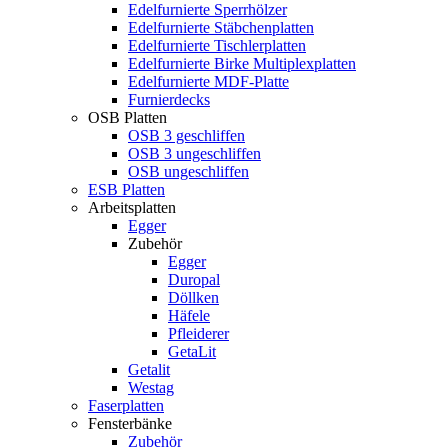
Edelfurnierte Sperrhölzer
Edelfurnierte Stäbchenplatten
Edelfurnierte Tischlerplatten
Edelfurnierte Birke Multiplexplatten
Edelfurnierte MDF-Platte
Furnierdecks
OSB Platten
OSB 3 geschliffen
OSB 3 ungeschliffen
OSB ungeschliffen
ESB Platten
Arbeitsplatten
Egger
Zubehör
Egger
Duropal
Döllken
Häfele
Pfleiderer
GetaLit
Getalit
Westag
Faserplatten
Fensterbänke
Zubehör