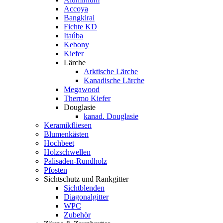
Accoya
Bangkirai
Fichte KD
Itaúba
Kebony
Kiefer
Lärche
Arktische Lärche
Kanadische Lärche
Megawood
Thermo Kiefer
Douglasie
kanad. Douglasie
Keramikfliesen
Blumenkästen
Hochbeet
Holzschwellen
Palisaden-Rundholz
Pfosten
Sichtschutz und Rankgitter
Sichtblenden
Diagonalgitter
WPC
Zubehör