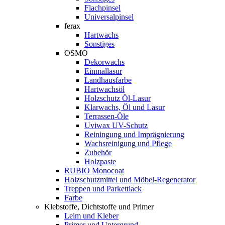
Flachpinsel
Universalpinsel
ferax
Hartwachs
Sonstiges
OSMO
Dekorwachs
Einmallasur
Landhausfarbe
Hartwachsöl
Holzschutz Öl-Lasur
Klarwachs, Öl und Lasur
Terrassen-Öle
Uviwax UV-Schutz
Reiningung und Imprägnierung
Wachsreinigung und Pflege
Zubehör
Holzpaste
RUBIO Monocoat
Holzschutzmittel und Möbel-Regenerator
Treppen und Parkettlack
Farbe
Klebstoffe, Dichtstoffe und Primer
Leim und Kleber
Primer und Untergrund