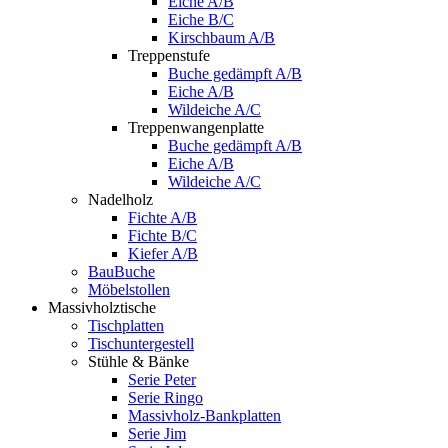
Eiche A/B
Eiche B/C
Kirschbaum A/B
Treppenstufe
Buche gedämpft A/B
Eiche A/B
Wildeiche A/C
Treppenwangenplatte
Buche gedämpft A/B
Eiche A/B
Wildeiche A/C
Nadelholz
Fichte A/B
Fichte B/C
Kiefer A/B
BauBuche
Möbelstollen
Massivholztische
Tischplatten
Tischuntergestell
Stühle & Bänke
Serie Peter
Serie Ringo
Massivholz-Bankplatten
Serie Jim