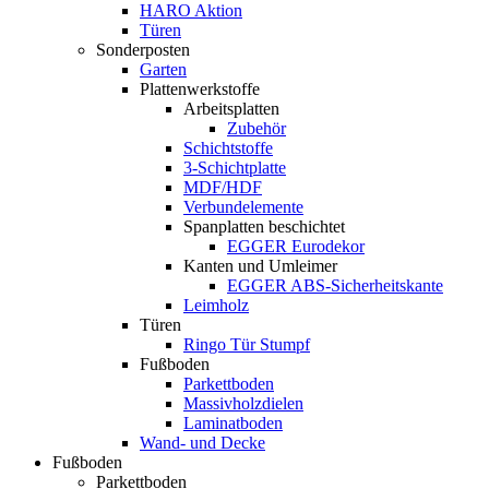
HARO Aktion
Türen
Sonderposten
Garten
Plattenwerkstoffe
Arbeitsplatten
Zubehör
Schichtstoffe
3-Schichtplatte
MDF/HDF
Verbundelemente
Spanplatten beschichtet
EGGER Eurodekor
Kanten und Umleimer
EGGER ABS-Sicherheitskante
Leimholz
Türen
Ringo Tür Stumpf
Fußboden
Parkettboden
Massivholzdielen
Laminatboden
Wand- und Decke
Fußboden
Parkettboden