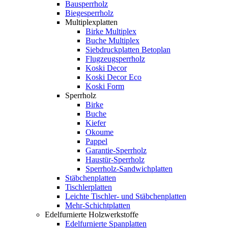
Bausperrholz
Biegesperrholz
Multiplexplatten
Birke Multiplex
Buche Multiplex
Siebdruckplatten Betoplan
Flugzeugsperrholz
Koski Decor
Koski Decor Eco
Koski Form
Sperrholz
Birke
Buche
Kiefer
Okoume
Pappel
Garantie-Sperrholz
Haustür-Sperrholz
Sperrholz-Sandwichplatten
Stäbchenplatten
Tischlerplatten
Leichte Tischler- und Stäbchenplatten
Mehr-Schichtplatten
Edelfurnierte Holzwerkstoffe
Edelfurnierte Spanplatten