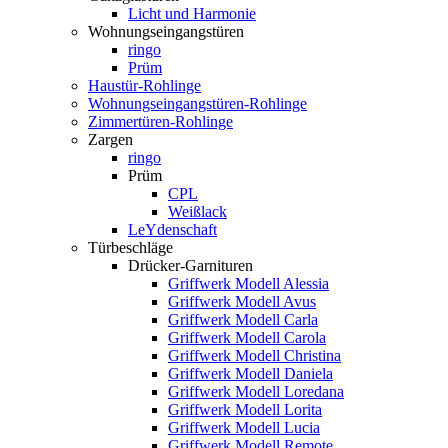
Licht und Harmonie
Wohnungseingangstüren
ringo
Prüm
Haustür-Rohlinge
Wohnungseingangstüren-Rohlinge
Zimmertüren-Rohlinge
Zargen
ringo
Prüm
CPL
Weißlack
LeYdenschaft
Türbeschläge
Drücker-Garnituren
Griffwerk Modell Alessia
Griffwerk Modell Avus
Griffwerk Modell Carla
Griffwerk Modell Carola
Griffwerk Modell Christina
Griffwerk Modell Daniela
Griffwerk Modell Loredana
Griffwerk Modell Lorita
Griffwerk Modell Lucia
Griffwerk Modell Remote