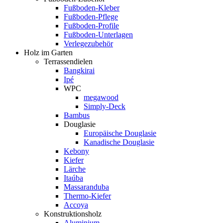
Fußboden-Kleber
Fußboden-Pflege
Fußboden-Profile
Fußboden-Unterlagen
Verlegezubehör
Holz im Garten
Terrassendielen
Bangkirai
Ipé
WPC
megawood
Simply-Deck
Bambus
Douglasie
Europäische Douglasie
Kanadische Douglasie
Kebony
Kiefer
Lärche
Itaúba
Massaranduba
Thermo-Kiefer
Accoya
Konstruktionsholz
Aluminium