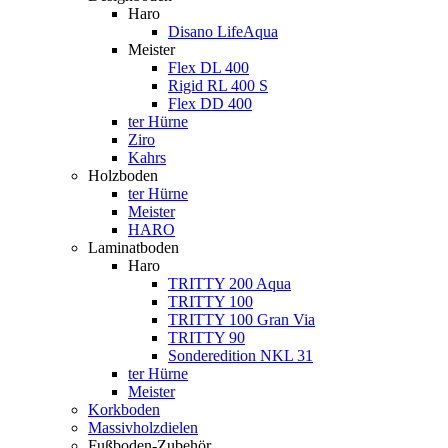
Haro
Disano LifeAqua
Meister
Flex DL 400
Rigid RL 400 S
Flex DD 400
ter Hürne
Ziro
Kahrs
Holzboden
ter Hürne
Meister
HARO
Laminatboden
Haro
TRITTY 200 Aqua
TRITTY 100
TRITTY 100 Gran Via
TRITTY 90
Sonderedition NKL 31
ter Hürne
Meister
Korkboden
Massivholzdielen
Fußboden-Zubehör