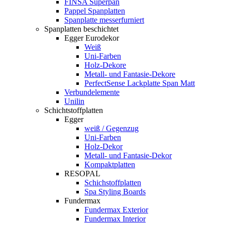
FINSA Superpan
Pappel Spanplatten
Spanplatte messerfurniert
Spanplatten beschichtet
Egger Eurodekor
Weiß
Uni-Farben
Holz-Dekore
Metall- und Fantasie-Dekore
PerfectSense Lackplatte Span Matt
Verbundelemente
Unilin
Schichtstoffplatten
Egger
weiß / Gegenzug
Uni-Farben
Holz-Dekor
Metall- und Fantasie-Dekor
Kompaktplatten
RESOPAL
Schichstoffplatten
Spa Styling Boards
Fundermax
Fundermax Exterior
Fundermax Interior