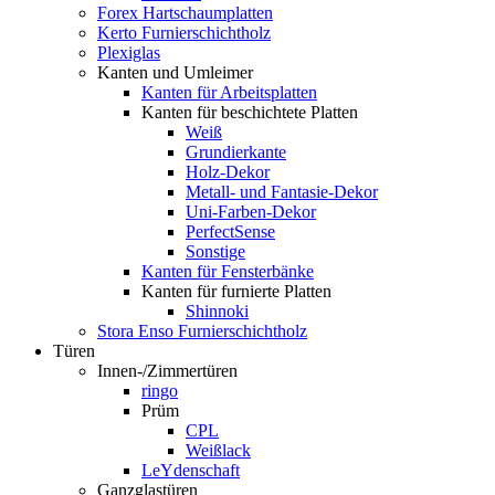
Forex Hartschaumplatten
Kerto Furnierschichtholz
Plexiglas
Kanten und Umleimer
Kanten für Arbeitsplatten
Kanten für beschichtete Platten
Weiß
Grundierkante
Holz-Dekor
Metall- und Fantasie-Dekor
Uni-Farben-Dekor
PerfectSense
Sonstige
Kanten für Fensterbänke
Kanten für furnierte Platten
Shinnoki
Stora Enso Furnierschichtholz
Türen
Innen-/Zimmertüren
ringo
Prüm
CPL
Weißlack
LeYdenschaft
Ganzglastüren