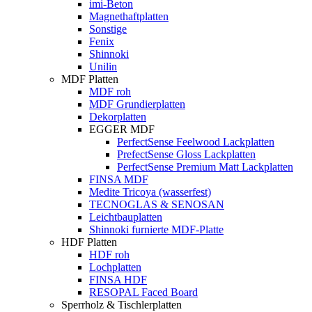
imi-Beton
Magnethaftplatten
Sonstige
Fenix
Shinnoki
Unilin
MDF Platten
MDF roh
MDF Grundierplatten
Dekorplatten
EGGER MDF
PerfectSense Feelwood Lackplatten
PrefectSense Gloss Lackplatten
PerfectSense Premium Matt Lackplatten
FINSA MDF
Medite Tricoya (wasserfest)
TECNOGLAS & SENOSAN
Leichtbauplatten
Shinnoki furnierte MDF-Platte
HDF Platten
HDF roh
Lochplatten
FINSA HDF
RESOPAL Faced Board
Sperrholz & Tischlerplatten