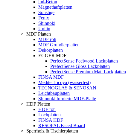
imi-Beton
Magnethaftplatten
Sonstige
Fenix
Shinnoki
Unilin
MDF Platten
MDF roh
MDF Grundierplatten
Dekorplatten
EGGER MDF
PerfectSense Feelwood Lackplatten
PrefectSense Gloss Lackplatten
PerfectSense Premium Matt Lackplatten
FINSA MDF
Medite Tricoya (wasserfest)
TECNOGLAS & SENOSAN
Leichtbauplatten
Shinnoki furnierte MDF-Platte
HDF Platten
HDF roh
Lochplatten
FINSA HDF
RESOPAL Faced Board
Sperrholz & Tischlerplatten