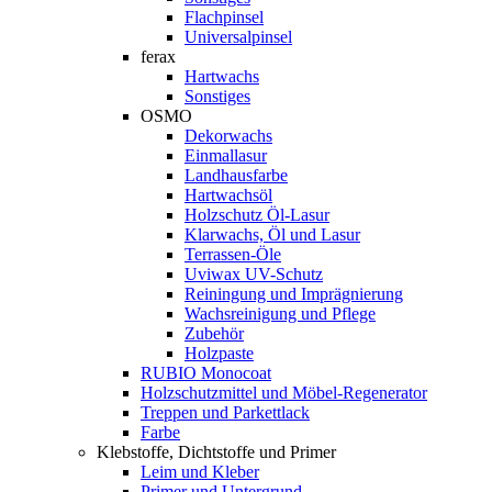
Flachpinsel
Universalpinsel
ferax
Hartwachs
Sonstiges
OSMO
Dekorwachs
Einmallasur
Landhausfarbe
Hartwachsöl
Holzschutz Öl-Lasur
Klarwachs, Öl und Lasur
Terrassen-Öle
Uviwax UV-Schutz
Reiningung und Imprägnierung
Wachsreinigung und Pflege
Zubehör
Holzpaste
RUBIO Monocoat
Holzschutzmittel und Möbel-Regenerator
Treppen und Parkettlack
Farbe
Klebstoffe, Dichtstoffe und Primer
Leim und Kleber
Primer und Untergrund