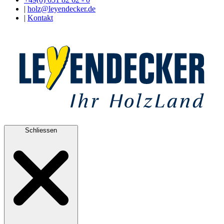
|
holz@leyendecker.de
|
Kontakt
Schliessen