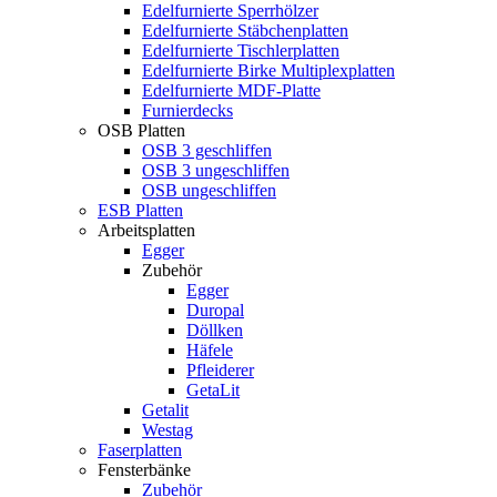
Edelfurnierte Sperrhölzer
Edelfurnierte Stäbchenplatten
Edelfurnierte Tischlerplatten
Edelfurnierte Birke Multiplexplatten
Edelfurnierte MDF-Platte
Furnierdecks
OSB Platten
OSB 3 geschliffen
OSB 3 ungeschliffen
OSB ungeschliffen
ESB Platten
Arbeitsplatten
Egger
Zubehör
Egger
Duropal
Döllken
Häfele
Pfleiderer
GetaLit
Getalit
Westag
Faserplatten
Fensterbänke
Zubehör