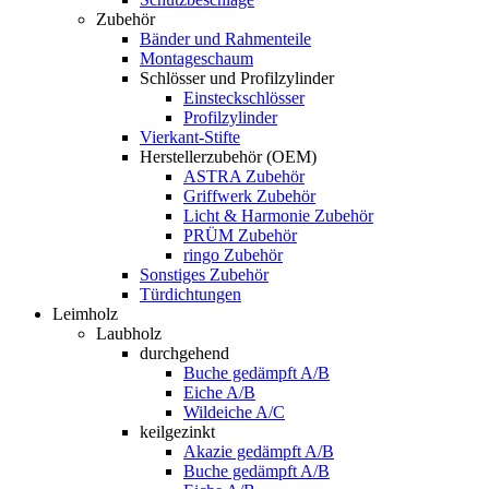
Zubehör
Bänder und Rahmenteile
Montageschaum
Schlösser und Profilzylinder
Einsteckschlösser
Profilzylinder
Vierkant-Stifte
Herstellerzubehör (OEM)
ASTRA Zubehör
Griffwerk Zubehör
Licht & Harmonie Zubehör
PRÜM Zubehör
ringo Zubehör
Sonstiges Zubehör
Türdichtungen
Leimholz
Laubholz
durchgehend
Buche gedämpft A/B
Eiche A/B
Wildeiche A/C
keilgezinkt
Akazie gedämpft A/B
Buche gedämpft A/B