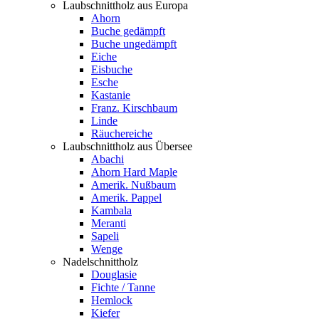
Laubschnittholz aus Europa
Ahorn
Buche gedämpft
Buche ungedämpft
Eiche
Eisbuche
Esche
Kastanie
Franz. Kirschbaum
Linde
Räuchereiche
Laubschnittholz aus Übersee
Abachi
Ahorn Hard Maple
Amerik. Nußbaum
Amerik. Pappel
Kambala
Meranti
Sapeli
Wenge
Nadelschnittholz
Douglasie
Fichte / Tanne
Hemlock
Kiefer