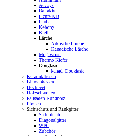
Accoya
Bangkirai
Fichte KD
Itaúba
Kebony
Kiefer
Lärche
Arktische Lärche
Kanadische Lärche
Megawood
Thermo Kiefer
Douglasie
kanad. Douglasie
Keramikfliesen
Blumenkästen
Hochbeet
Holzschwellen
Palisaden-Rundholz
Pfosten
Sichtschutz und Rankgitter
Sichtblenden
Diagonalgitter
WPC
Zubehör