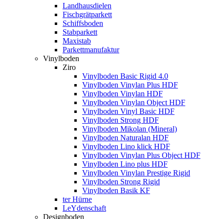
Landhausdielen
Fischgrätparkett
Schiffsboden
Stabparkett
Maxistab
Parkettmanufaktur
Vinylboden
Ziro
Vinylboden Basic Rigid 4.0
Vinylboden Vinylan Plus HDF
Vinylboden Vinylan HDF
Vinylboden Vinylan Object HDF
Vinylboden Vinyl Basic HDF
Vinylboden Strong HDF
Vinylboden Mikolan (Mineral)
Vinylboden Naturalan HDF
Vinylboden Lino klick HDF
Vinylboden Vinylan Plus Object HDF
Vinylboden Lino plus HDF
Vinylboden Vinylan Prestige Rigid
Vinylboden Strong Rigid
Vinylboden Basik KF
ter Hürne
LeYdenschaft
Designboden