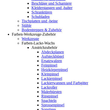
Beschläge und Scharniere
Kleiderstangen und -halter
Schranktüren
Schubladen
Tischplatten und -beine
Stühle
Bodentreppen & Zubehör
Farben-Werkzeuge-Zubehör
Werkzeuge
Farben-Lacke-Wachs
Anstrichzubehör
Abdeckplanen
Aufsteckbügel
Ersatzwalzen
Feinpinsel
Heizkörperpinsel
Kleinpinsel
Lackierpinsel
Lackierwannen und Farbgitter
Lackroller
Malerbürsten
Ringpinsel
Spachteln
Sprossenpinsel
Sonstiges