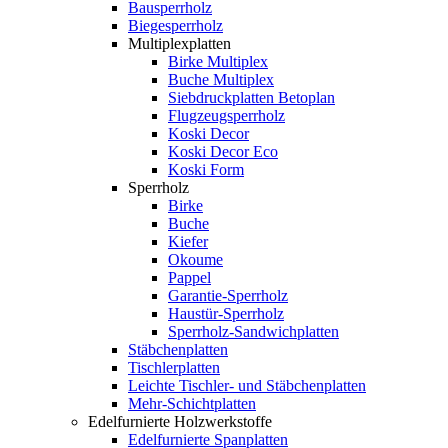
Bausperrholz
Biegesperrholz
Multiplexplatten
Birke Multiplex
Buche Multiplex
Siebdruckplatten Betoplan
Flugzeugsperrholz
Koski Decor
Koski Decor Eco
Koski Form
Sperrholz
Birke
Buche
Kiefer
Okoume
Pappel
Garantie-Sperrholz
Haustür-Sperrholz
Sperrholz-Sandwichplatten
Stäbchenplatten
Tischlerplatten
Leichte Tischler- und Stäbchenplatten
Mehr-Schichtplatten
Edelfurnierte Holzwerkstoffe
Edelfurnierte Spanplatten