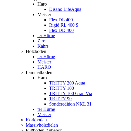
Haro
Disano LifeAqua
Meister
Flex DL 400
Rigid RL 400 S
Flex DD 400
ter Hürne
Ziro
Kahrs
Holzboden
ter Hürne
Meister
HARO
Laminatboden
Haro
TRITTY 200 Aqua
TRITTY 100
TRITTY 100 Gran Via
TRITTY 90
Sonderedition NKL 31
ter Hürne
Meister
Korkboden
Massivholzdielen
Fußboden-Zubehör