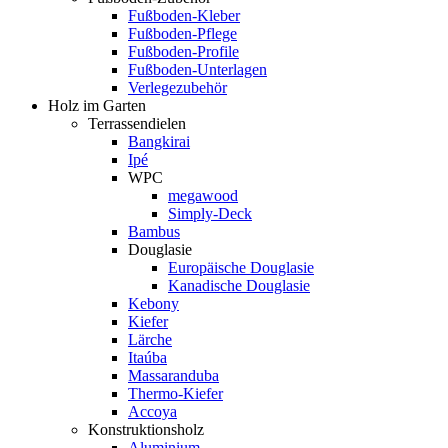
Fußboden-Kleber
Fußboden-Pflege
Fußboden-Profile
Fußboden-Unterlagen
Verlegezubehör
Holz im Garten
Terrassendielen
Bangkirai
Ipé
WPC
megawood
Simply-Deck
Bambus
Douglasie
Europäische Douglasie
Kanadische Douglasie
Kebony
Kiefer
Lärche
Itaúba
Massaranduba
Thermo-Kiefer
Accoya
Konstruktionsholz
Aluminium