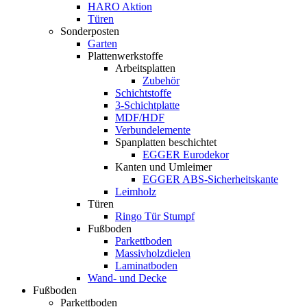
HARO Aktion
Türen
Sonderposten
Garten
Plattenwerkstoffe
Arbeitsplatten
Zubehör
Schichtstoffe
3-Schichtplatte
MDF/HDF
Verbundelemente
Spanplatten beschichtet
EGGER Eurodekor
Kanten und Umleimer
EGGER ABS-Sicherheitskante
Leimholz
Türen
Ringo Tür Stumpf
Fußboden
Parkettboden
Massivholzdielen
Laminatboden
Wand- und Decke
Fußboden
Parkettboden