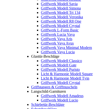
Griffwerk Modell Savia
Griffwerk Modell Simona
Griffwerk Modell Tri 134
Griffwerk Modell Veronika
Griffwerk Modell R8 One
Griffwerk Modell Crystal
Griffwerk L-Form Basic
Griffwerk Lucia Vaya
Griffwerk Vaya Aris
Griffwerk Vaya Avus
Griffwerk Vaya Minimal Modern
Griffwerk Vaya Lucia
Glastür-Beschläge
Griffwerk Modell Classico
Griffwerk Modell Gate
Griffwerk Modell Puristo
Licht & Harmonie Modell Square
Licht & Harmonie Modell Tvin
Griffwerk Modell Crystal
Griffstangen & Griffmuscheln
Langschild-Garnituren
Griffwerk Modell Amadeus
Griffwerk Modell Lucio
Schiebetür-Beschläge
Schutzbeschläge