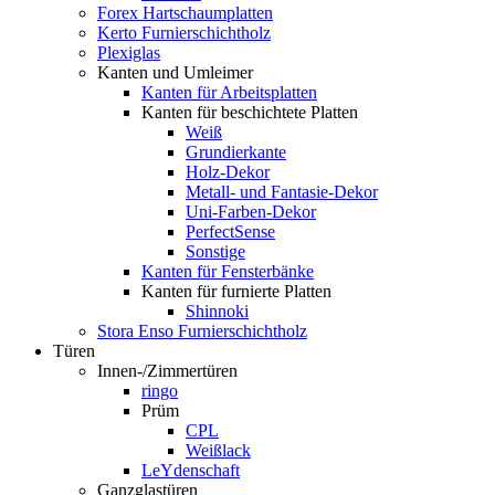
Forex Hartschaumplatten
Kerto Furnierschichtholz
Plexiglas
Kanten und Umleimer
Kanten für Arbeitsplatten
Kanten für beschichtete Platten
Weiß
Grundierkante
Holz-Dekor
Metall- und Fantasie-Dekor
Uni-Farben-Dekor
PerfectSense
Sonstige
Kanten für Fensterbänke
Kanten für furnierte Platten
Shinnoki
Stora Enso Furnierschichtholz
Türen
Innen-/Zimmertüren
ringo
Prüm
CPL
Weißlack
LeYdenschaft
Ganzglastüren