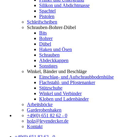
Silikon und Abdichtmasse
Spachtel
Pistolen
Schleifscheiben
Schrauben-Bohrer-Dübel
Bits
Bohrer
Dübel
Haken und Ösen
Schrauben
Abdeckkappen
Sonstiges
Winkel, Bänder und Beschläge
Einschlag- und Aufschraubbodenhülse
Flachstahl- und Pfostenanker
Stützschuhe
Winkel und Verbinder
Kloben und Ladenbänder
Arbeitsböcke
Garderobenhaken
+49(0) 651 82 62 - 0
holz@leyendecker.de
Kontakt
+49(0) 651 82 62 - 0