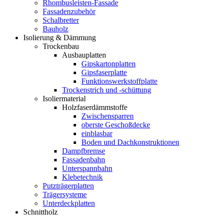
Rhombusleisten-Fassade
Fassadenzubehör
Schalbretter
Bauholz
Isolierung & Dämmung
Trockenbau
Ausbauplatten
Gipskartonplatten
Gipsfaserplatte
Funktionswerkstoffplatte
Trockenstrich und -schüttung
Isoliermaterial
Holzfaserdämmstoffe
Zwischensparren
oberste Geschoßdecke
einblasbar
Boden und Dachkonstruktionen
Dampfbremse
Fassadenbahn
Unterspannbahn
Klebetechnik
Putzträgerplatten
Trägersysteme
Unterdeckplatten
Schnittholz