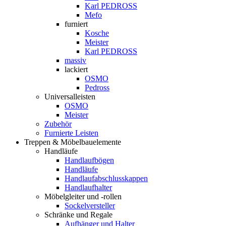
Karl PEDROSS
Mefo
furniert
Kosche
Meister
Karl PEDROSS
massiv
lackiert
OSMO
Pedross
Universalleisten
OSMO
Meister
Zubehör
Furnierte Leisten
Treppen & Möbelbauelemente
Handläufe
Handlaufbögen
Handläufe
Handlaufabschlusskappen
Handlaufhalter
Möbelgleiter und -rollen
Sockelversteller
Schränke und Regale
Aufhänger und Halter