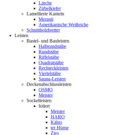
Lärche
Zirbelkiefer
Lamellierte Kanteln
Meranti
Amerikanische Weißeiche
Schnittholzbretter
Leisten
Bastel- und Bauleisten
Halbrundstäbe
Rundstäbe
Riffelstäbe
Quadratstäbe
Rechteckleisten
Viertelstäbe
Sauna-Leisten
Deckenabschlussleisten
OSMO
Meister
Sockelleisten
foliert
Meister
HARO
Kährs
ter Hürne
Ziro