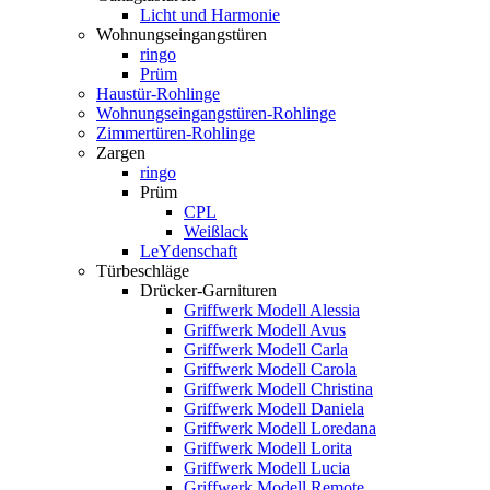
Licht und Harmonie
Wohnungseingangstüren
ringo
Prüm
Haustür-Rohlinge
Wohnungseingangstüren-Rohlinge
Zimmertüren-Rohlinge
Zargen
ringo
Prüm
CPL
Weißlack
LeYdenschaft
Türbeschläge
Drücker-Garnituren
Griffwerk Modell Alessia
Griffwerk Modell Avus
Griffwerk Modell Carla
Griffwerk Modell Carola
Griffwerk Modell Christina
Griffwerk Modell Daniela
Griffwerk Modell Loredana
Griffwerk Modell Lorita
Griffwerk Modell Lucia
Griffwerk Modell Remote