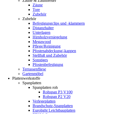
Zäune & Zaunbretter
Zäune
Tore
Zubehör
Zubehör
Befestigungclips und -klammern
Distanzhalter
Unterlagen
Hirnholzversiegelung
Megawood
Pflege/Reinigung
Pfostenabdeckung/-kappen
Stellfuß und Zubehör
Sonstiges
Pfostenbefestigung
Terrassenfliese
Gartenmöbel
Plattenwerkstoffe
Spanplatten
Spanplatten roh
Rohspan P3 V100
Rohspan P2 V20
Verlegeplatten
Brandschutz-Spanplatten
Eurolight Leichtbauplatten