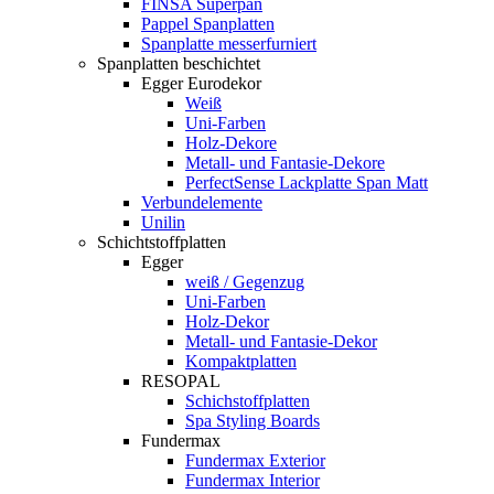
FINSA Superpan
Pappel Spanplatten
Spanplatte messerfurniert
Spanplatten beschichtet
Egger Eurodekor
Weiß
Uni-Farben
Holz-Dekore
Metall- und Fantasie-Dekore
PerfectSense Lackplatte Span Matt
Verbundelemente
Unilin
Schichtstoffplatten
Egger
weiß / Gegenzug
Uni-Farben
Holz-Dekor
Metall- und Fantasie-Dekor
Kompaktplatten
RESOPAL
Schichstoffplatten
Spa Styling Boards
Fundermax
Fundermax Exterior
Fundermax Interior