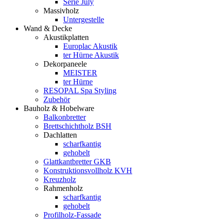
Serie July
Massivholz
Untergestelle
Wand & Decke
Akustikplatten
Europlac Akustik
ter Hürne Akustik
Dekorpaneele
MEISTER
ter Hürne
RESOPAL Spa Styling
Zubehör
Bauholz & Hobelware
Balkonbretter
Brettschichtholz BSH
Dachlatten
scharfkantig
gehobelt
Glattkantbretter GKB
Konstruktionsvollholz KVH
Kreuzholz
Rahmenholz
scharfkantig
gehobelt
Profilholz-Fassade