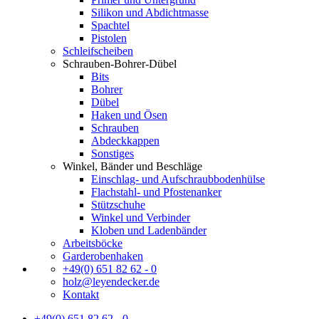
Silikon und Abdichtmasse
Spachtel
Pistolen
Schleifscheiben
Schrauben-Bohrer-Dübel
Bits
Bohrer
Dübel
Haken und Ösen
Schrauben
Abdeckkappen
Sonstiges
Winkel, Bänder und Beschläge
Einschlag- und Aufschraubbodenhülse
Flachstahl- und Pfostenanker
Stützschuhe
Winkel und Verbinder
Kloben und Ladenbänder
Arbeitsböcke
Garderobenhaken
+49(0) 651 82 62 - 0
holz@leyendecker.de
Kontakt
+49(0) 651 82 62 - 0