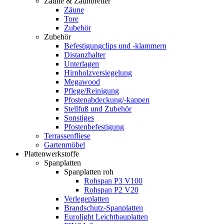
Zäune & Zaunbretter
Zäune
Tore
Zubehör
Zubehör
Befestigungclips und -klammern
Distanzhalter
Unterlagen
Hirnholzversiegelung
Megawood
Pflege/Reinigung
Pfostenabdeckung/-kappen
Stellfuß und Zubehör
Sonstiges
Pfostenbefestigung
Terrassenfliese
Gartenmöbel
Plattenwerkstoffe
Spanplatten
Spanplatten roh
Rohspan P3 V100
Rohspan P2 V20
Verlegeplatten
Brandschutz-Spanplatten
Eurolight Leichtbauplatten