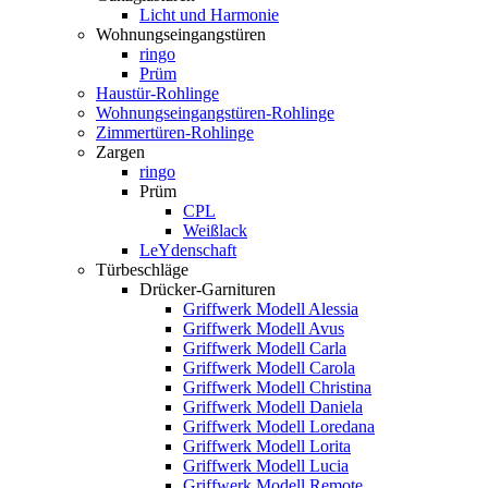
Licht und Harmonie
Wohnungseingangstüren
ringo
Prüm
Haustür-Rohlinge
Wohnungseingangstüren-Rohlinge
Zimmertüren-Rohlinge
Zargen
ringo
Prüm
CPL
Weißlack
LeYdenschaft
Türbeschläge
Drücker-Garnituren
Griffwerk Modell Alessia
Griffwerk Modell Avus
Griffwerk Modell Carla
Griffwerk Modell Carola
Griffwerk Modell Christina
Griffwerk Modell Daniela
Griffwerk Modell Loredana
Griffwerk Modell Lorita
Griffwerk Modell Lucia
Griffwerk Modell Remote