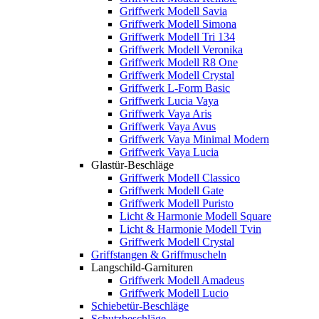
Griffwerk Modell Savia
Griffwerk Modell Simona
Griffwerk Modell Tri 134
Griffwerk Modell Veronika
Griffwerk Modell R8 One
Griffwerk Modell Crystal
Griffwerk L-Form Basic
Griffwerk Lucia Vaya
Griffwerk Vaya Aris
Griffwerk Vaya Avus
Griffwerk Vaya Minimal Modern
Griffwerk Vaya Lucia
Glastür-Beschläge
Griffwerk Modell Classico
Griffwerk Modell Gate
Griffwerk Modell Puristo
Licht & Harmonie Modell Square
Licht & Harmonie Modell Tvin
Griffwerk Modell Crystal
Griffstangen & Griffmuscheln
Langschild-Garnituren
Griffwerk Modell Amadeus
Griffwerk Modell Lucio
Schiebetür-Beschläge
Schutzbeschläge