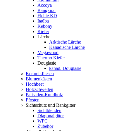
Accoya
Bangkirai
Fichte KD
Itaúba
Kebony
Kiefer
Lärche
Arktische Lärche
Kanadische Lärche
Megawood
Thermo Kiefer
Douglasie
kanad. Douglasie
Keramikfliesen
Blumenkästen
Hochbeet
Holzschwellen
Palisaden-Rundholz
Pfosten
Sichtschutz und Rankgitter
Sichtblenden
Diagonalgitter
WPC
Zubehör