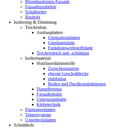
Rhombusleisten-Fassade
Fassadenzubehör
Schalbretter
Bauholz
Isolierung & Dämmung
Trockenbau
Ausbauplatten
Gipskartonplatten
Gipsfaserplatte
Funktionswerkstoffplatte
Trockenstrich und -schüttung
Isoliermaterial
Holzfaserdämmstoffe
Zwischensparren
oberste Geschoßdecke
einblasbar
Boden und Dachkonstruktionen
Dampfbremse
Fassadenbahn
Unterspannbahn
Klebetechnik
Putzträgerplatten
Trägersysteme
Unterdeckplatten
Schnittholz