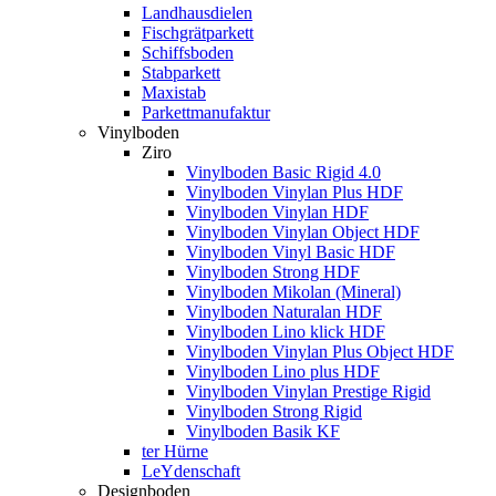
Landhausdielen
Fischgrätparkett
Schiffsboden
Stabparkett
Maxistab
Parkettmanufaktur
Vinylboden
Ziro
Vinylboden Basic Rigid 4.0
Vinylboden Vinylan Plus HDF
Vinylboden Vinylan HDF
Vinylboden Vinylan Object HDF
Vinylboden Vinyl Basic HDF
Vinylboden Strong HDF
Vinylboden Mikolan (Mineral)
Vinylboden Naturalan HDF
Vinylboden Lino klick HDF
Vinylboden Vinylan Plus Object HDF
Vinylboden Lino plus HDF
Vinylboden Vinylan Prestige Rigid
Vinylboden Strong Rigid
Vinylboden Basik KF
ter Hürne
LeYdenschaft
Designboden