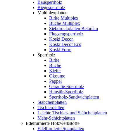
Bausperrholz
Biegesperrholz
Multiplexplatten
Birke Multiplex
Buche Multiplex
Siebdruckplatten Betoplan
Flugzeugsperrholz
Koski Decor
Koski Decor Eco
Koski Form
Sperrholz
Birke
Buche
Kiefer
Okoume
Pappel
Garantie-Sperrholz
Haustür-Sperrholz
Sperrholz-Sandwichplatten
Stäbchenplatten
Tischlerplatten
Leichte Tischler- und Stäbchenplatten
Mehr-Schichtplatten
Edelfurnierte Holzwerkstoffe
Edelfurnierte Spanplatten