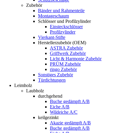
Zubehör
Bänder und Rahmenteile
Montageschaum
Schlösser und Profilzylinder
Einsteckschlösser
Profilzylinder
Vierkant-Stifte
Herstellerzubehör (OEM)
ASTRA Zubehör
Griffwerk Zubehör
Licht & Harmonie Zubehör
PRÜM Zubehör
ringo Zubehör
Sonstiges Zubehör
Türdichtungen
Leimholz
Laubholz
durchgehend
Buche gedämpft A/B
Eiche A/B
Wildeiche A/C
keilgezinkt
Akazie gedämpft A/B
Buche gedämpft A/B