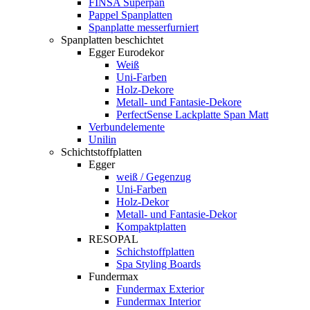
FINSA Superpan
Pappel Spanplatten
Spanplatte messerfurniert
Spanplatten beschichtet
Egger Eurodekor
Weiß
Uni-Farben
Holz-Dekore
Metall- und Fantasie-Dekore
PerfectSense Lackplatte Span Matt
Verbundelemente
Unilin
Schichtstoffplatten
Egger
weiß / Gegenzug
Uni-Farben
Holz-Dekor
Metall- und Fantasie-Dekor
Kompaktplatten
RESOPAL
Schichstoffplatten
Spa Styling Boards
Fundermax
Fundermax Exterior
Fundermax Interior