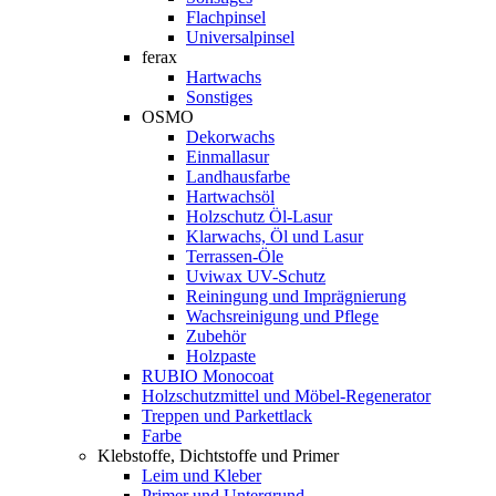
Flachpinsel
Universalpinsel
ferax
Hartwachs
Sonstiges
OSMO
Dekorwachs
Einmallasur
Landhausfarbe
Hartwachsöl
Holzschutz Öl-Lasur
Klarwachs, Öl und Lasur
Terrassen-Öle
Uviwax UV-Schutz
Reiningung und Imprägnierung
Wachsreinigung und Pflege
Zubehör
Holzpaste
RUBIO Monocoat
Holzschutzmittel und Möbel-Regenerator
Treppen und Parkettlack
Farbe
Klebstoffe, Dichtstoffe und Primer
Leim und Kleber
Primer und Untergrund