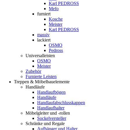
Karl PEDROSS
Mefo
furniert
Kosche
Meister
Karl PEDROSS
massiv
lackiert
OSMO
Pedross
Universalleisten
OSMO
Meister
Zubehör
Furnierte Leisten
Treppen & Möbelbauelemente
Handläufe
Handlaufbögen
Handläufe
Handlaufabschlusskappen
Handlaufhalter
Möbelgleiter und -rollen
Sockelversteller
Schränke und Regale
Aufhänger und Halter