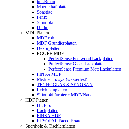
imi-Beton
Magnethaftplatten
Sonstige
Fenix
Shinnoki
Unilin
MDF Platten
MDF roh
MDF Grundierplatten
Dekorplatten
EGGER MDF
PerfectSense Feelwood Lackplatten
PrefectSense Gloss Lackplatten
PerfectSense Premium Matt Lackplatten
FINSA MDF
Medite Tricoya (wasserfest)
TECNOGLAS & SENOSAN
Leichtbauplatten
Shinnoki furnierte MDF-Platte
HDF Platten
HDF roh
Lochplatten
FINSA HDF
RESOPAL Faced Board
Sperrholz & Tischlerplatten