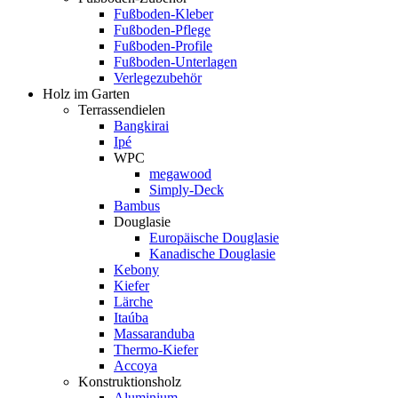
Fußboden-Kleber
Fußboden-Pflege
Fußboden-Profile
Fußboden-Unterlagen
Verlegezubehör
Holz im Garten
Terrassendielen
Bangkirai
Ipé
WPC
megawood
Simply-Deck
Bambus
Douglasie
Europäische Douglasie
Kanadische Douglasie
Kebony
Kiefer
Lärche
Itaúba
Massaranduba
Thermo-Kiefer
Accoya
Konstruktionsholz
Aluminium