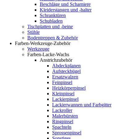
Beschläge und Scharniere
Kleiderstangen und -halter
Schranktüren
Schubladen
Tischplatten und -beine
Stühle
Bodentreppen & Zubehör
Farben-Werkzeuge-Zubehör
Werkzeuge
Farben-Lacke-Wachs
Anstrichzubehör
Abdeckplanen
Aufsteckbügel
Ersatzwalzen
Feinpinsel
Heizkörperpinsel
Kleinpinsel
Lackierpinsel
Lackierwannen und Farbgitter
Lackroller
Malerbürsten
Ringpinsel
Spachteln
Sprossenpinsel
Sonstiges