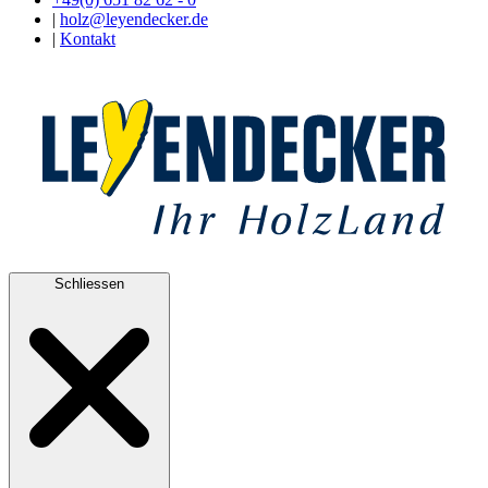
|
holz@leyendecker.de
|
Kontakt
Schliessen