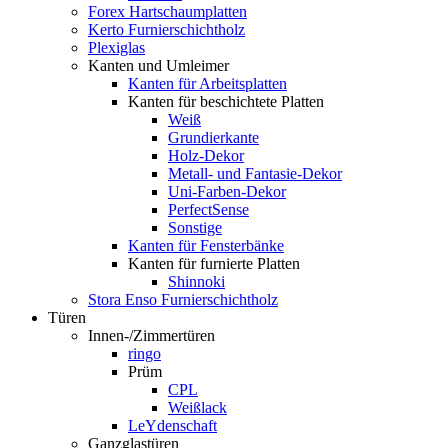
Forex Hartschaumplatten
Kerto Furnierschichtholz
Plexiglas
Kanten und Umleimer
Kanten für Arbeitsplatten
Kanten für beschichtete Platten
Weiß
Grundierkante
Holz-Dekor
Metall- und Fantasie-Dekor
Uni-Farben-Dekor
PerfectSense
Sonstige
Kanten für Fensterbänke
Kanten für furnierte Platten
Shinnoki
Stora Enso Furnierschichtholz
Türen
Innen-/Zimmertüren
ringo
Prüm
CPL
Weißlack
LeYdenschaft
Ganzglastüren