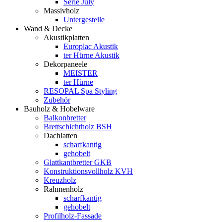
Serie July
Massivholz
Untergestelle
Wand & Decke
Akustikplatten
Europlac Akustik
ter Hürne Akustik
Dekorpaneele
MEISTER
ter Hürne
RESOPAL Spa Styling
Zubehör
Bauholz & Hobelware
Balkonbretter
Brettschichtholz BSH
Dachlatten
scharfkantig
gehobelt
Glattkantbretter GKB
Konstruktionsvollholz KVH
Kreuzholz
Rahmenholz
scharfkantig
gehobelt
Profilholz-Fassade