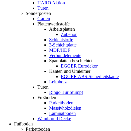
HARO Aktion
Türen
Sonderposten
Garten
Plattenwerkstoffe
Arbeitsplatten
Zubehör
Schichtstoffe
3-Schichtplatte
MDF/HDF
Verbundelemente
Spanplatten beschichtet
EGGER Eurodekor
Kanten und Umleimer
EGGER ABS-Sicherheitskante
Leimholz
Türen
Ringo Tür Stumpf
Fußboden
Parkettboden
Massivholzdielen
Laminatboden
Wand- und Decke
Fußboden
Parkettboden