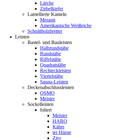
Lärche
Zirbelkiefer
Lamellierte Kanteln
Meranti
Amerikanische Weißeiche
Schnittholzbretter
Leisten
Bastel- und Bauleisten
Halbrundstäbe
Rundstäbe
Riffelstäbe
Quadratstäbe
Rechteckleisten
Viertelstäbe
Sauna-Leisten
Deckenabschlussleisten
OSMO
Meister
Sockelleisten
foliert
Meister
HARO
Kährs
ter Hürne
Ziro