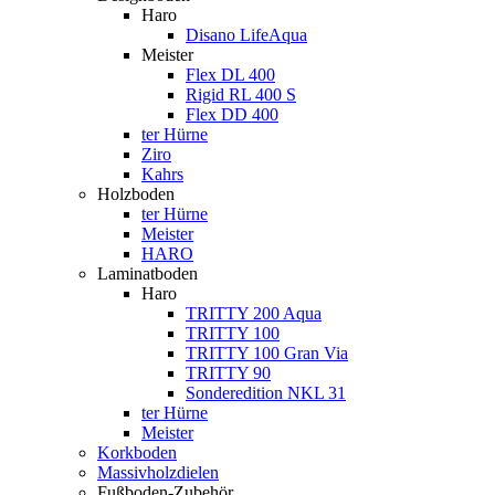
Haro
Disano LifeAqua
Meister
Flex DL 400
Rigid RL 400 S
Flex DD 400
ter Hürne
Ziro
Kahrs
Holzboden
ter Hürne
Meister
HARO
Laminatboden
Haro
TRITTY 200 Aqua
TRITTY 100
TRITTY 100 Gran Via
TRITTY 90
Sonderedition NKL 31
ter Hürne
Meister
Korkboden
Massivholzdielen
Fußboden-Zubehör