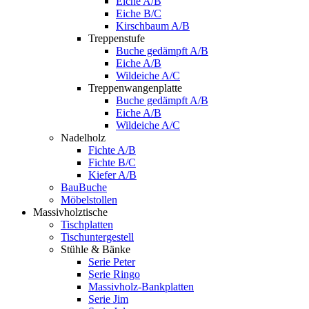
Eiche A/B
Eiche B/C
Kirschbaum A/B
Treppenstufe
Buche gedämpft A/B
Eiche A/B
Wildeiche A/C
Treppenwangenplatte
Buche gedämpft A/B
Eiche A/B
Wildeiche A/C
Nadelholz
Fichte A/B
Fichte B/C
Kiefer A/B
BauBuche
Möbelstollen
Massivholztische
Tischplatten
Tischuntergestell
Stühle & Bänke
Serie Peter
Serie Ringo
Massivholz-Bankplatten
Serie Jim