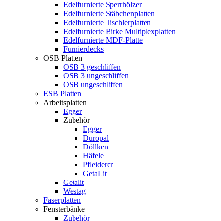
Edelfurnierte Sperrhölzer
Edelfurnierte Stäbchenplatten
Edelfurnierte Tischlerplatten
Edelfurnierte Birke Multiplexplatten
Edelfurnierte MDF-Platte
Furnierdecks
OSB Platten
OSB 3 geschliffen
OSB 3 ungeschliffen
OSB ungeschliffen
ESB Platten
Arbeitsplatten
Egger
Zubehör
Egger
Duropal
Döllken
Häfele
Pfleiderer
GetaLit
Getalit
Westag
Faserplatten
Fensterbänke
Zubehör