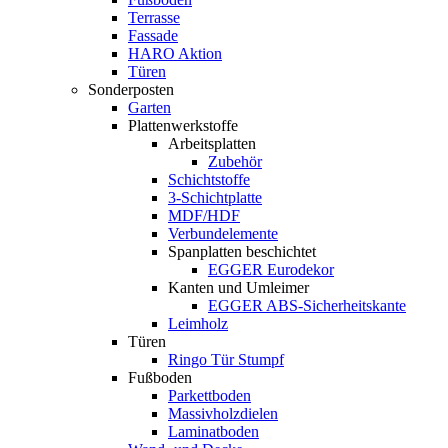
Terrasse
Fassade
HARO Aktion
Türen
Sonderposten
Garten
Plattenwerkstoffe
Arbeitsplatten
Zubehör
Schichtstoffe
3-Schichtplatte
MDF/HDF
Verbundelemente
Spanplatten beschichtet
EGGER Eurodekor
Kanten und Umleimer
EGGER ABS-Sicherheitskante
Leimholz
Türen
Ringo Tür Stumpf
Fußboden
Parkettboden
Massivholzdielen
Laminatboden