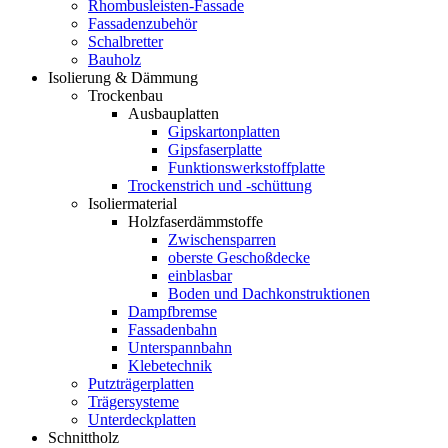
Rhombusleisten-Fassade
Fassadenzubehör
Schalbretter
Bauholz
Isolierung & Dämmung
Trockenbau
Ausbauplatten
Gipskartonplatten
Gipsfaserplatte
Funktionswerkstoffplatte
Trockenstrich und -schüttung
Isoliermaterial
Holzfaserdämmstoffe
Zwischensparren
oberste Geschoßdecke
einblasbar
Boden und Dachkonstruktionen
Dampfbremse
Fassadenbahn
Unterspannbahn
Klebetechnik
Putzträgerplatten
Trägersysteme
Unterdeckplatten
Schnittholz