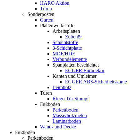
HARO Aktion
Türen
Sonderposten
Garten
Plattenwerkstoffe
Arbeitsplatten
Zubehör
Schichtstoffe
3-Schichtplatte
MDF/HDF
Verbundelemente
Spanplatten beschichtet
EGGER Eurodekor
Kanten und Umleimer
EGGER ABS-Sicherheitskante
Leimholz
Türen
Ringo Tür Stumpf
Fußboden
Parkettboden
Massivholzdielen
Laminatboden
Wand- und Decke
Fußboden
Parkettboden