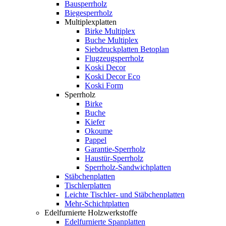
Bausperrholz
Biegesperrholz
Multiplexplatten
Birke Multiplex
Buche Multiplex
Siebdruckplatten Betoplan
Flugzeugsperrholz
Koski Decor
Koski Decor Eco
Koski Form
Sperrholz
Birke
Buche
Kiefer
Okoume
Pappel
Garantie-Sperrholz
Haustür-Sperrholz
Sperrholz-Sandwichplatten
Stäbchenplatten
Tischlerplatten
Leichte Tischler- und Stäbchenplatten
Mehr-Schichtplatten
Edelfurnierte Holzwerkstoffe
Edelfurnierte Spanplatten