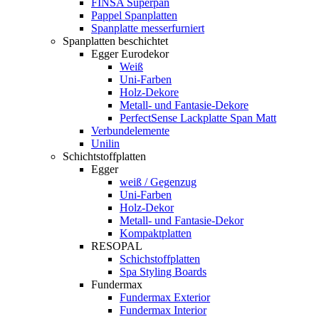
FINSA Superpan
Pappel Spanplatten
Spanplatte messerfurniert
Spanplatten beschichtet
Egger Eurodekor
Weiß
Uni-Farben
Holz-Dekore
Metall- und Fantasie-Dekore
PerfectSense Lackplatte Span Matt
Verbundelemente
Unilin
Schichtstoffplatten
Egger
weiß / Gegenzug
Uni-Farben
Holz-Dekor
Metall- und Fantasie-Dekor
Kompaktplatten
RESOPAL
Schichstoffplatten
Spa Styling Boards
Fundermax
Fundermax Exterior
Fundermax Interior