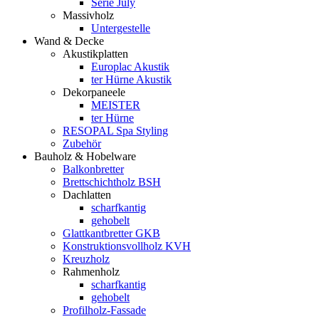
Serie July
Massivholz
Untergestelle
Wand & Decke
Akustikplatten
Europlac Akustik
ter Hürne Akustik
Dekorpaneele
MEISTER
ter Hürne
RESOPAL Spa Styling
Zubehör
Bauholz & Hobelware
Balkonbretter
Brettschichtholz BSH
Dachlatten
scharfkantig
gehobelt
Glattkantbretter GKB
Konstruktionsvollholz KVH
Kreuzholz
Rahmenholz
scharfkantig
gehobelt
Profilholz-Fassade