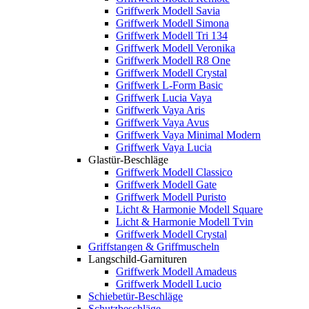
Griffwerk Modell Savia
Griffwerk Modell Simona
Griffwerk Modell Tri 134
Griffwerk Modell Veronika
Griffwerk Modell R8 One
Griffwerk Modell Crystal
Griffwerk L-Form Basic
Griffwerk Lucia Vaya
Griffwerk Vaya Aris
Griffwerk Vaya Avus
Griffwerk Vaya Minimal Modern
Griffwerk Vaya Lucia
Glastür-Beschläge
Griffwerk Modell Classico
Griffwerk Modell Gate
Griffwerk Modell Puristo
Licht & Harmonie Modell Square
Licht & Harmonie Modell Tvin
Griffwerk Modell Crystal
Griffstangen & Griffmuscheln
Langschild-Garnituren
Griffwerk Modell Amadeus
Griffwerk Modell Lucio
Schiebetür-Beschläge
Schutzbeschläge