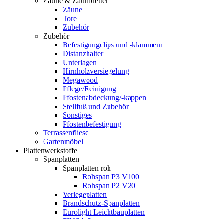
Zäune & Zaunbretter
Zäune
Tore
Zubehör
Zubehör
Befestigungclips und -klammern
Distanzhalter
Unterlagen
Hirnholzversiegelung
Megawood
Pflege/Reinigung
Pfostenabdeckung/-kappen
Stellfuß und Zubehör
Sonstiges
Pfostenbefestigung
Terrassenfliese
Gartenmöbel
Plattenwerkstoffe
Spanplatten
Spanplatten roh
Rohspan P3 V100
Rohspan P2 V20
Verlegeplatten
Brandschutz-Spanplatten
Eurolight Leichtbauplatten