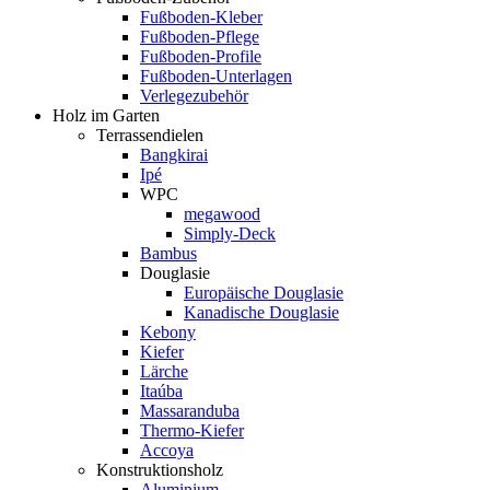
Fußboden-Kleber
Fußboden-Pflege
Fußboden-Profile
Fußboden-Unterlagen
Verlegezubehör
Holz im Garten
Terrassendielen
Bangkirai
Ipé
WPC
megawood
Simply-Deck
Bambus
Douglasie
Europäische Douglasie
Kanadische Douglasie
Kebony
Kiefer
Lärche
Itaúba
Massaranduba
Thermo-Kiefer
Accoya
Konstruktionsholz
Aluminium