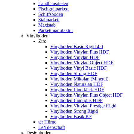
Landhausdielen
Fischgrätparkett
Schiffsboden
Stabparkett
Maxistab
Parkettmanufaktur
Vinylboden
Ziro
Vinylboden Basic Rigid 4.0
Vinylboden Vinylan Plus HDF
Vinylboden Vinylan HDF
Vinylboden Vinylan Object HDF
Vinylboden Vinyl Basic HDF
Vinylboden Strong HDF
Vinylboden Mikolan (Mineral)
Vinylboden Naturalan HDF
Vinylboden Lino klick HDF
Vinylboden Vinylan Plus Object HDF
Vinylboden Lino plus HDF
Vinylboden Vinylan Prestige Rigid
Vinylboden Strong Rigid
Vinylboden Basik KF
ter Hürne
LeYdenschaft
Designboden