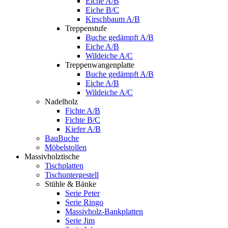
Eiche A/B
Eiche B/C
Kirschbaum A/B
Treppenstufe
Buche gedämpft A/B
Eiche A/B
Wildeiche A/C
Treppenwangenplatte
Buche gedämpft A/B
Eiche A/B
Wildeiche A/C
Nadelholz
Fichte A/B
Fichte B/C
Kiefer A/B
BauBuche
Möbelstollen
Massivholztische
Tischplatten
Tischuntergestell
Stühle & Bänke
Serie Peter
Serie Ringo
Massivholz-Bankplatten
Serie Jim