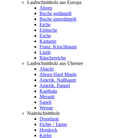
Laubschnittholz aus Europa
Ahorn
Buche gedämpft
Buche ungedämpft
Eiche
Eisbuche
Esche
Kastanie
Franz. Kirschbaum
Linde
Räuchereiche
Laubschnittholz aus Übersee
Abachi
Ahorn Hard Maple
Amerik. Nußbaum
Amerik. Pappel
Kambala
Meranti
Sapeli
Wenge
Nadelschnittholz
Douglasie
Fichte / Tanne
Hemlock
Kiefer