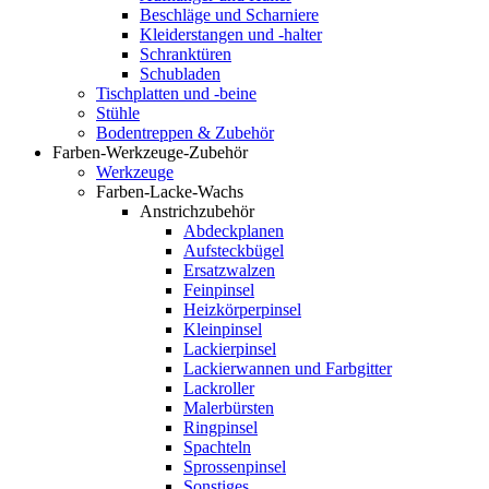
Beschläge und Scharniere
Kleiderstangen und -halter
Schranktüren
Schubladen
Tischplatten und -beine
Stühle
Bodentreppen & Zubehör
Farben-Werkzeuge-Zubehör
Werkzeuge
Farben-Lacke-Wachs
Anstrichzubehör
Abdeckplanen
Aufsteckbügel
Ersatzwalzen
Feinpinsel
Heizkörperpinsel
Kleinpinsel
Lackierpinsel
Lackierwannen und Farbgitter
Lackroller
Malerbürsten
Ringpinsel
Spachteln
Sprossenpinsel
Sonstiges