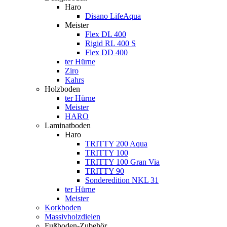
Haro
Disano LifeAqua
Meister
Flex DL 400
Rigid RL 400 S
Flex DD 400
ter Hürne
Ziro
Kahrs
Holzboden
ter Hürne
Meister
HARO
Laminatboden
Haro
TRITTY 200 Aqua
TRITTY 100
TRITTY 100 Gran Via
TRITTY 90
Sonderedition NKL 31
ter Hürne
Meister
Korkboden
Massivholzdielen
Fußboden-Zubehör