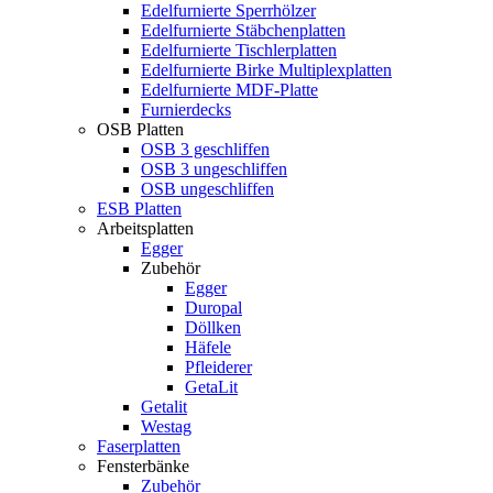
Edelfurnierte Sperrhölzer
Edelfurnierte Stäbchenplatten
Edelfurnierte Tischlerplatten
Edelfurnierte Birke Multiplexplatten
Edelfurnierte MDF-Platte
Furnierdecks
OSB Platten
OSB 3 geschliffen
OSB 3 ungeschliffen
OSB ungeschliffen
ESB Platten
Arbeitsplatten
Egger
Zubehör
Egger
Duropal
Döllken
Häfele
Pfleiderer
GetaLit
Getalit
Westag
Faserplatten
Fensterbänke
Zubehör