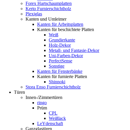
Forex Hartschaumplatten
Kerto Furnierschichtholz
Plexiglas
Kanten und Umleimer
Kanten für Arbeitsplatten
Kanten für beschichtete Platten
Weiß
Grundierkante
Holz-Dekor
Metall- und Fantasie-Dekor
Uni-Farben-Dekor
PerfectSense
Sonstige
Kanten für Fensterbänke
Kanten für furnierte Platten
Shinnoki
Stora Enso Furnierschichtholz
Türen
Innen-/Zimmertüren
ringo
Prüm
CPL
Weißlack
LeYdenschaft
Ganzglastüren