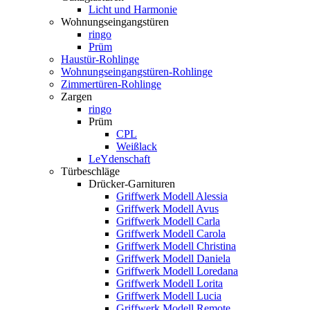
Licht und Harmonie
Wohnungseingangstüren
ringo
Prüm
Haustür-Rohlinge
Wohnungseingangstüren-Rohlinge
Zimmertüren-Rohlinge
Zargen
ringo
Prüm
CPL
Weißlack
LeYdenschaft
Türbeschläge
Drücker-Garnituren
Griffwerk Modell Alessia
Griffwerk Modell Avus
Griffwerk Modell Carla
Griffwerk Modell Carola
Griffwerk Modell Christina
Griffwerk Modell Daniela
Griffwerk Modell Loredana
Griffwerk Modell Lorita
Griffwerk Modell Lucia
Griffwerk Modell Remote