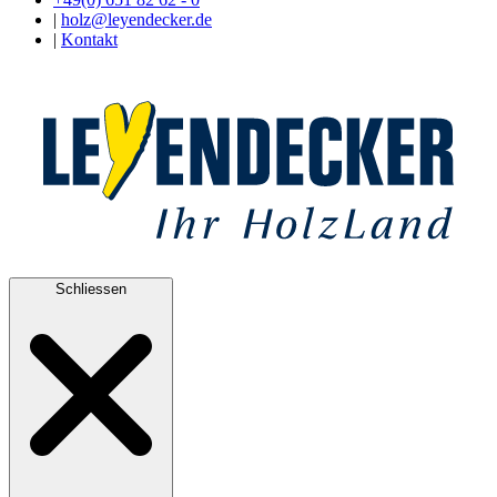
|
holz@leyendecker.de
|
Kontakt
Schliessen