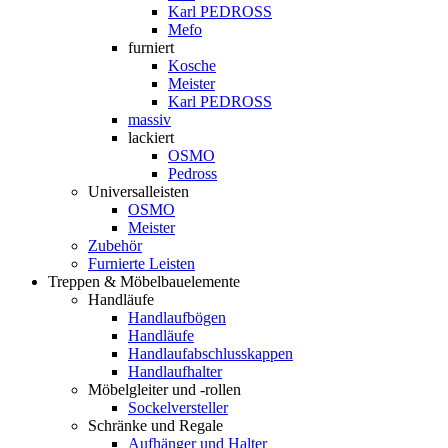
Karl PEDROSS
Mefo
furniert
Kosche
Meister
Karl PEDROSS
massiv
lackiert
OSMO
Pedross
Universalleisten
OSMO
Meister
Zubehör
Furnierte Leisten
Treppen & Möbelbauelemente
Handläufe
Handlaufbögen
Handläufe
Handlaufabschlusskappen
Handlaufhalter
Möbelgleiter und -rollen
Sockelversteller
Schränke und Regale
Aufhänger und Halter