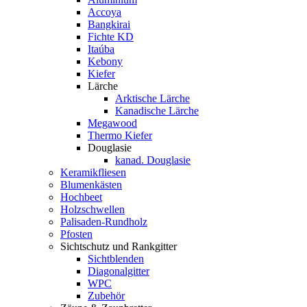
Accoya
Bangkirai
Fichte KD
Itaúba
Kebony
Kiefer
Lärche
Arktische Lärche
Kanadische Lärche
Megawood
Thermo Kiefer
Douglasie
kanad. Douglasie
Keramikfliesen
Blumenkästen
Hochbeet
Holzschwellen
Palisaden-Rundholz
Pfosten
Sichtschutz und Rankgitter
Sichtblenden
Diagonalgitter
WPC
Zubehör