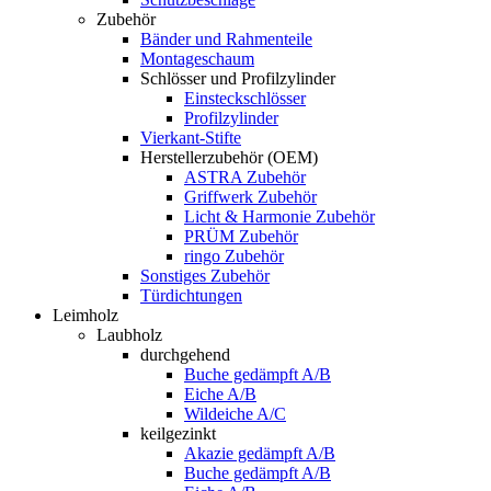
Zubehör
Bänder und Rahmenteile
Montageschaum
Schlösser und Profilzylinder
Einsteckschlösser
Profilzylinder
Vierkant-Stifte
Herstellerzubehör (OEM)
ASTRA Zubehör
Griffwerk Zubehör
Licht & Harmonie Zubehör
PRÜM Zubehör
ringo Zubehör
Sonstiges Zubehör
Türdichtungen
Leimholz
Laubholz
durchgehend
Buche gedämpft A/B
Eiche A/B
Wildeiche A/C
keilgezinkt
Akazie gedämpft A/B
Buche gedämpft A/B