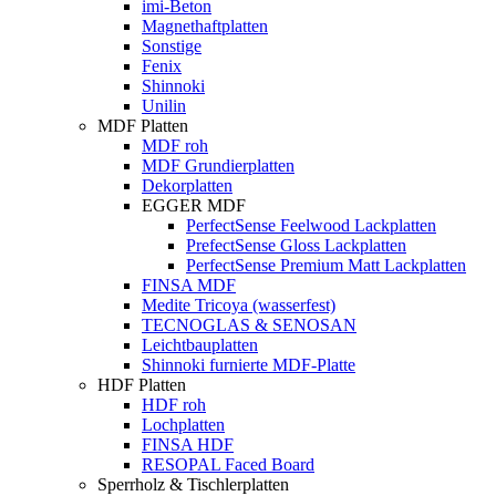
imi-Beton
Magnethaftplatten
Sonstige
Fenix
Shinnoki
Unilin
MDF Platten
MDF roh
MDF Grundierplatten
Dekorplatten
EGGER MDF
PerfectSense Feelwood Lackplatten
PrefectSense Gloss Lackplatten
PerfectSense Premium Matt Lackplatten
FINSA MDF
Medite Tricoya (wasserfest)
TECNOGLAS & SENOSAN
Leichtbauplatten
Shinnoki furnierte MDF-Platte
HDF Platten
HDF roh
Lochplatten
FINSA HDF
RESOPAL Faced Board
Sperrholz & Tischlerplatten