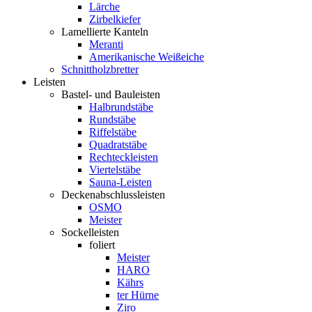
Lärche
Zirbelkiefer
Lamellierte Kanteln
Meranti
Amerikanische Weißeiche
Schnittholzbretter
Leisten
Bastel- und Bauleisten
Halbrundstäbe
Rundstäbe
Riffelstäbe
Quadratstäbe
Rechteckleisten
Viertelstäbe
Sauna-Leisten
Deckenabschlussleisten
OSMO
Meister
Sockelleisten
foliert
Meister
HARO
Kährs
ter Hürne
Ziro