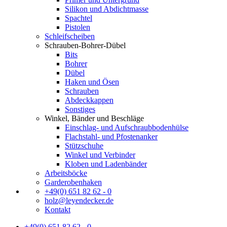
Silikon und Abdichtmasse
Spachtel
Pistolen
Schleifscheiben
Schrauben-Bohrer-Dübel
Bits
Bohrer
Dübel
Haken und Ösen
Schrauben
Abdeckkappen
Sonstiges
Winkel, Bänder und Beschläge
Einschlag- und Aufschraubbodenhülse
Flachstahl- und Pfostenanker
Stützschuhe
Winkel und Verbinder
Kloben und Ladenbänder
Arbeitsböcke
Garderobenhaken
+49(0) 651 82 62 - 0
holz@leyendecker.de
Kontakt
+49(0) 651 82 62 - 0