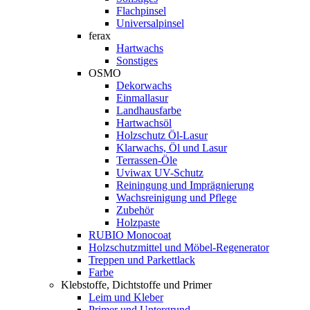
Flachpinsel
Universalpinsel
ferax
Hartwachs
Sonstiges
OSMO
Dekorwachs
Einmallasur
Landhausfarbe
Hartwachsöl
Holzschutz Öl-Lasur
Klarwachs, Öl und Lasur
Terrassen-Öle
Uviwax UV-Schutz
Reiningung und Imprägnierung
Wachsreinigung und Pflege
Zubehör
Holzpaste
RUBIO Monocoat
Holzschutzmittel und Möbel-Regenerator
Treppen und Parkettlack
Farbe
Klebstoffe, Dichtstoffe und Primer
Leim und Kleber
Primer und Untergrund