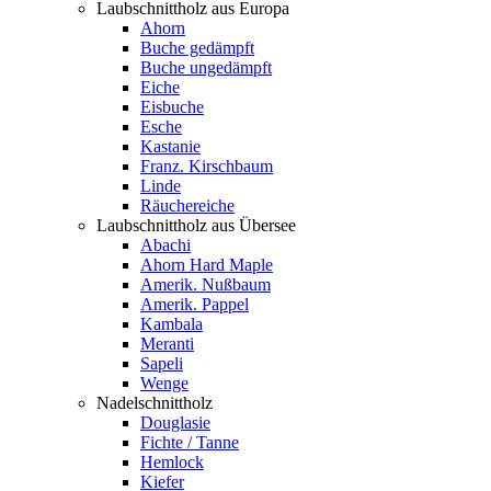
Laubschnittholz aus Europa
Ahorn
Buche gedämpft
Buche ungedämpft
Eiche
Eisbuche
Esche
Kastanie
Franz. Kirschbaum
Linde
Räuchereiche
Laubschnittholz aus Übersee
Abachi
Ahorn Hard Maple
Amerik. Nußbaum
Amerik. Pappel
Kambala
Meranti
Sapeli
Wenge
Nadelschnittholz
Douglasie
Fichte / Tanne
Hemlock
Kiefer