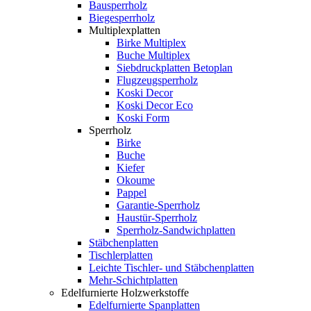
Bausperrholz
Biegesperrholz
Multiplexplatten
Birke Multiplex
Buche Multiplex
Siebdruckplatten Betoplan
Flugzeugsperrholz
Koski Decor
Koski Decor Eco
Koski Form
Sperrholz
Birke
Buche
Kiefer
Okoume
Pappel
Garantie-Sperrholz
Haustür-Sperrholz
Sperrholz-Sandwichplatten
Stäbchenplatten
Tischlerplatten
Leichte Tischler- und Stäbchenplatten
Mehr-Schichtplatten
Edelfurnierte Holzwerkstoffe
Edelfurnierte Spanplatten