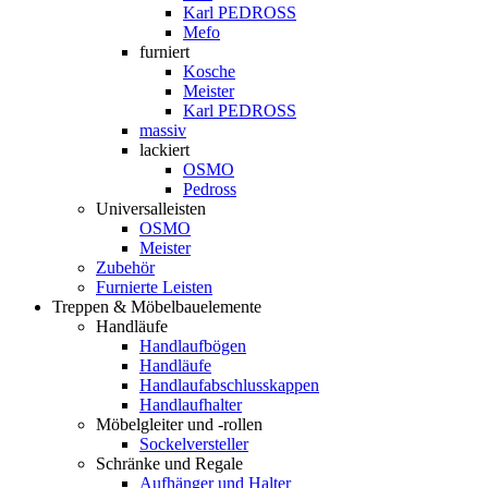
Karl PEDROSS
Mefo
furniert
Kosche
Meister
Karl PEDROSS
massiv
lackiert
OSMO
Pedross
Universalleisten
OSMO
Meister
Zubehör
Furnierte Leisten
Treppen & Möbelbauelemente
Handläufe
Handlaufbögen
Handläufe
Handlaufabschlusskappen
Handlaufhalter
Möbelgleiter und -rollen
Sockelversteller
Schränke und Regale
Aufhänger und Halter