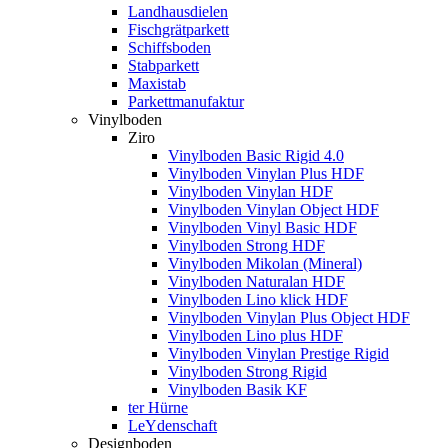
Landhausdielen
Fischgrätparkett
Schiffsboden
Stabparkett
Maxistab
Parkettmanufaktur
Vinylboden
Ziro
Vinylboden Basic Rigid 4.0
Vinylboden Vinylan Plus HDF
Vinylboden Vinylan HDF
Vinylboden Vinylan Object HDF
Vinylboden Vinyl Basic HDF
Vinylboden Strong HDF
Vinylboden Mikolan (Mineral)
Vinylboden Naturalan HDF
Vinylboden Lino klick HDF
Vinylboden Vinylan Plus Object HDF
Vinylboden Lino plus HDF
Vinylboden Vinylan Prestige Rigid
Vinylboden Strong Rigid
Vinylboden Basik KF
ter Hürne
LeYdenschaft
Designboden