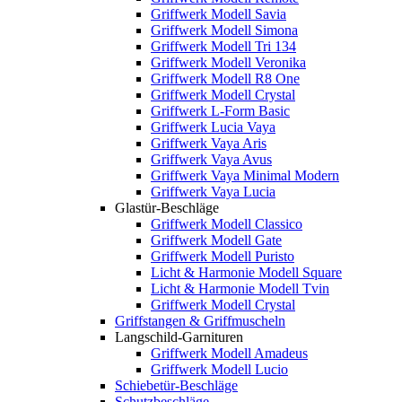
Griffwerk Modell Savia
Griffwerk Modell Simona
Griffwerk Modell Tri 134
Griffwerk Modell Veronika
Griffwerk Modell R8 One
Griffwerk Modell Crystal
Griffwerk L-Form Basic
Griffwerk Lucia Vaya
Griffwerk Vaya Aris
Griffwerk Vaya Avus
Griffwerk Vaya Minimal Modern
Griffwerk Vaya Lucia
Glastür-Beschläge
Griffwerk Modell Classico
Griffwerk Modell Gate
Griffwerk Modell Puristo
Licht & Harmonie Modell Square
Licht & Harmonie Modell Tvin
Griffwerk Modell Crystal
Griffstangen & Griffmuscheln
Langschild-Garnituren
Griffwerk Modell Amadeus
Griffwerk Modell Lucio
Schiebetür-Beschläge
Schutzbeschläge