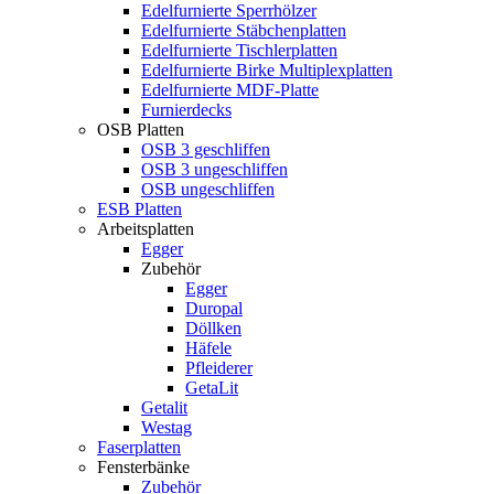
Edelfurnierte Sperrhölzer
Edelfurnierte Stäbchenplatten
Edelfurnierte Tischlerplatten
Edelfurnierte Birke Multiplexplatten
Edelfurnierte MDF-Platte
Furnierdecks
OSB Platten
OSB 3 geschliffen
OSB 3 ungeschliffen
OSB ungeschliffen
ESB Platten
Arbeitsplatten
Egger
Zubehör
Egger
Duropal
Döllken
Häfele
Pfleiderer
GetaLit
Getalit
Westag
Faserplatten
Fensterbänke
Zubehör