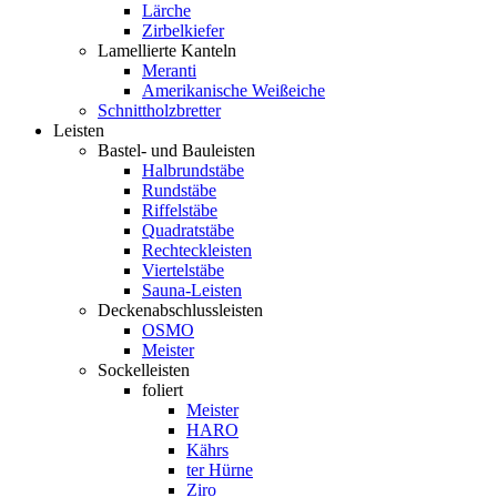
Lärche
Zirbelkiefer
Lamellierte Kanteln
Meranti
Amerikanische Weißeiche
Schnittholzbretter
Leisten
Bastel- und Bauleisten
Halbrundstäbe
Rundstäbe
Riffelstäbe
Quadratstäbe
Rechteckleisten
Viertelstäbe
Sauna-Leisten
Deckenabschlussleisten
OSMO
Meister
Sockelleisten
foliert
Meister
HARO
Kährs
ter Hürne
Ziro