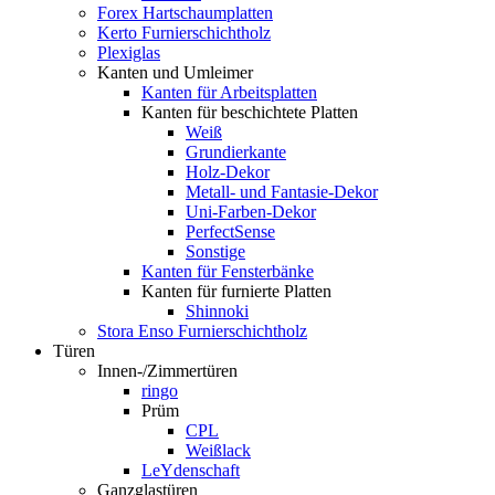
Forex Hartschaumplatten
Kerto Furnierschichtholz
Plexiglas
Kanten und Umleimer
Kanten für Arbeitsplatten
Kanten für beschichtete Platten
Weiß
Grundierkante
Holz-Dekor
Metall- und Fantasie-Dekor
Uni-Farben-Dekor
PerfectSense
Sonstige
Kanten für Fensterbänke
Kanten für furnierte Platten
Shinnoki
Stora Enso Furnierschichtholz
Türen
Innen-/Zimmertüren
ringo
Prüm
CPL
Weißlack
LeYdenschaft
Ganzglastüren