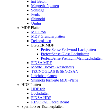
imi-Beton
Magnethaftplatten
Sonstige
Fenix
Shinnoki
Unilin
MDF Platten
MDF roh
MDF Grundierplatten
Dekorplatten
EGGER MDF
PerfectSense Feelwood Lackplatten
PrefectSense Gloss Lackplatten
PerfectSense Premium Matt Lackplatten
FINSA MDF
Medite Tricoya (wasserfest)
TECNOGLAS & SENOSAN
Leichtbauplatten
Shinnoki furnierte MDF-Platte
HDF Platten
HDF roh
Lochplatten
FINSA HDF
RESOPAL Faced Board
Sperrholz & Tischlerplatten