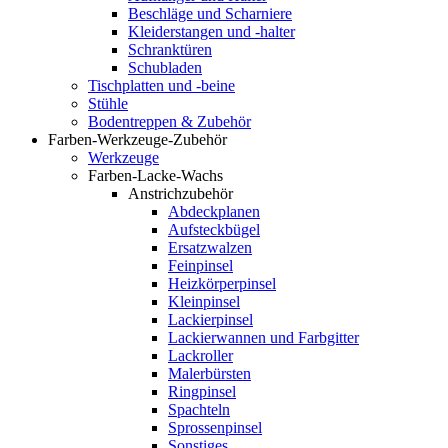
Beschläge und Scharniere
Kleiderstangen und -halter
Schranktüren
Schubladen
Tischplatten und -beine
Stühle
Bodentreppen & Zubehör
Farben-Werkzeuge-Zubehör
Werkzeuge
Farben-Lacke-Wachs
Anstrichzubehör
Abdeckplanen
Aufsteckbügel
Ersatzwalzen
Feinpinsel
Heizkörperpinsel
Kleinpinsel
Lackierpinsel
Lackierwannen und Farbgitter
Lackroller
Malerbürsten
Ringpinsel
Spachteln
Sprossenpinsel
Sonstiges