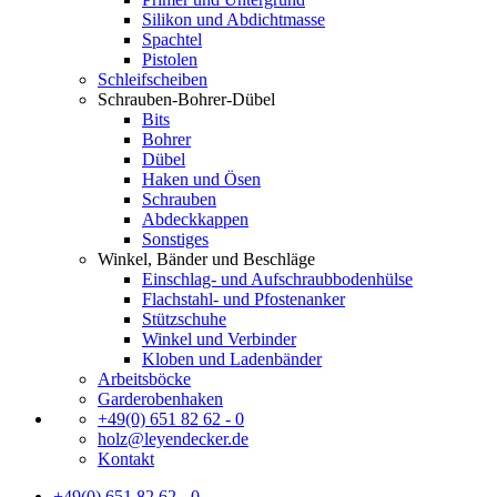
Silikon und Abdichtmasse
Spachtel
Pistolen
Schleifscheiben
Schrauben-Bohrer-Dübel
Bits
Bohrer
Dübel
Haken und Ösen
Schrauben
Abdeckkappen
Sonstiges
Winkel, Bänder und Beschläge
Einschlag- und Aufschraubbodenhülse
Flachstahl- und Pfostenanker
Stützschuhe
Winkel und Verbinder
Kloben und Ladenbänder
Arbeitsböcke
Garderobenhaken
+49(0) 651 82 62 - 0
holz@leyendecker.de
Kontakt
+49(0) 651 82 62 - 0