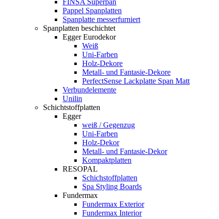
FINSA Superpan
Pappel Spanplatten
Spanplatte messerfurniert
Spanplatten beschichtet
Egger Eurodekor
Weiß
Uni-Farben
Holz-Dekore
Metall- und Fantasie-Dekore
PerfectSense Lackplatte Span Matt
Verbundelemente
Unilin
Schichtstoffplatten
Egger
weiß / Gegenzug
Uni-Farben
Holz-Dekor
Metall- und Fantasie-Dekor
Kompaktplatten
RESOPAL
Schichstoffplatten
Spa Styling Boards
Fundermax
Fundermax Exterior
Fundermax Interior