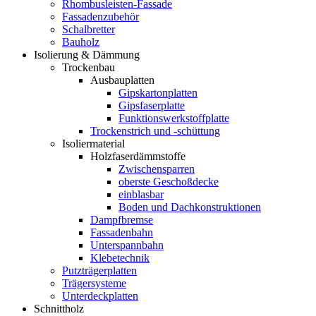
Rhombusleisten-Fassade
Fassadenzubehör
Schalbretter
Bauholz
Isolierung & Dämmung
Trockenbau
Ausbauplatten
Gipskartonplatten
Gipsfaserplatte
Funktionswerkstoffplatte
Trockenstrich und -schüttung
Isoliermaterial
Holzfaserdämmstoffe
Zwischensparren
oberste Geschoßdecke
einblasbar
Boden und Dachkonstruktionen
Dampfbremse
Fassadenbahn
Unterspannbahn
Klebetechnik
Putzträgerplatten
Trägersysteme
Unterdeckplatten
Schnittholz