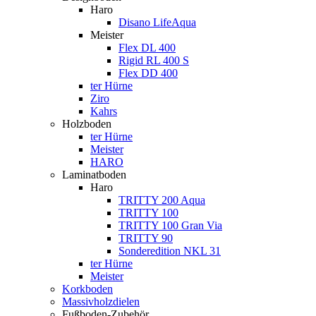
Haro
Disano LifeAqua
Meister
Flex DL 400
Rigid RL 400 S
Flex DD 400
ter Hürne
Ziro
Kahrs
Holzboden
ter Hürne
Meister
HARO
Laminatboden
Haro
TRITTY 200 Aqua
TRITTY 100
TRITTY 100 Gran Via
TRITTY 90
Sonderedition NKL 31
ter Hürne
Meister
Korkboden
Massivholzdielen
Fußboden-Zubehör