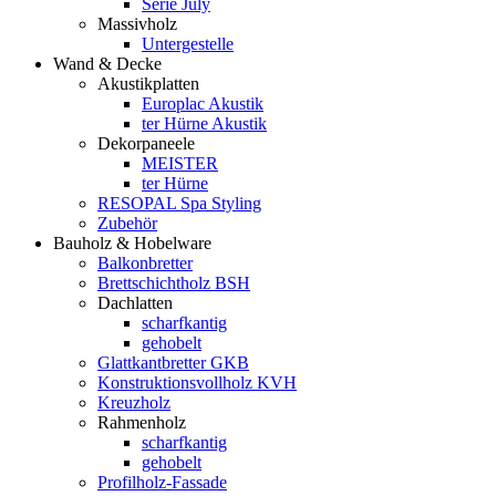
Serie July
Massivholz
Untergestelle
Wand & Decke
Akustikplatten
Europlac Akustik
ter Hürne Akustik
Dekorpaneele
MEISTER
ter Hürne
RESOPAL Spa Styling
Zubehör
Bauholz & Hobelware
Balkonbretter
Brettschichtholz BSH
Dachlatten
scharfkantig
gehobelt
Glattkantbretter GKB
Konstruktionsvollholz KVH
Kreuzholz
Rahmenholz
scharfkantig
gehobelt
Profilholz-Fassade