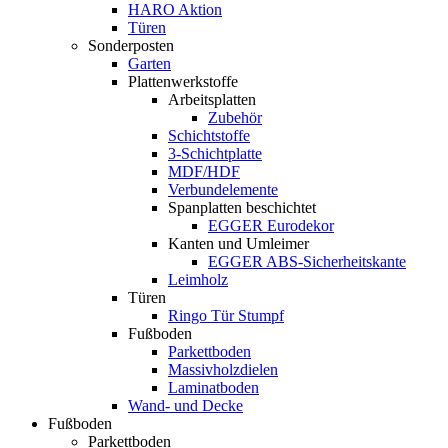
HARO Aktion
Türen
Sonderposten
Garten
Plattenwerkstoffe
Arbeitsplatten
Zubehör
Schichtstoffe
3-Schichtplatte
MDF/HDF
Verbundelemente
Spanplatten beschichtet
EGGER Eurodekor
Kanten und Umleimer
EGGER ABS-Sicherheitskante
Leimholz
Türen
Ringo Tür Stumpf
Fußboden
Parkettboden
Massivholzdielen
Laminatboden
Wand- und Decke
Fußboden
Parkettboden