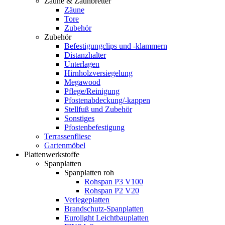
Zäune & Zaunbretter
Zäune
Tore
Zubehör
Zubehör
Befestigungclips und -klammern
Distanzhalter
Unterlagen
Hirnholzversiegelung
Megawood
Pflege/Reinigung
Pfostenabdeckung/-kappen
Stellfuß und Zubehör
Sonstiges
Pfostenbefestigung
Terrassenfliese
Gartenmöbel
Plattenwerkstoffe
Spanplatten
Spanplatten roh
Rohspan P3 V100
Rohspan P2 V20
Verlegeplatten
Brandschutz-Spanplatten
Eurolight Leichtbauplatten