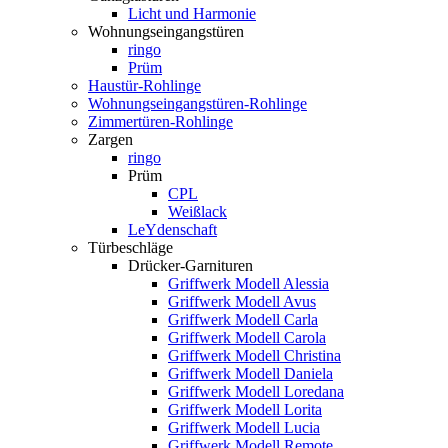
Licht und Harmonie
Wohnungseingangstüren
ringo
Prüm
Haustür-Rohlinge
Wohnungseingangstüren-Rohlinge
Zimmertüren-Rohlinge
Zargen
ringo
Prüm
CPL
Weißlack
LeYdenschaft
Türbeschläge
Drücker-Garnituren
Griffwerk Modell Alessia
Griffwerk Modell Avus
Griffwerk Modell Carla
Griffwerk Modell Carola
Griffwerk Modell Christina
Griffwerk Modell Daniela
Griffwerk Modell Loredana
Griffwerk Modell Lorita
Griffwerk Modell Lucia
Griffwerk Modell Remote