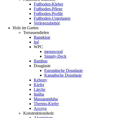
Fußboden-Kleber
Fußboden-Pflege
Fußboden-Profile
Fußboden-Unterlagen
Verlegezubehör
Holz im Garten
Terrassendielen
Bangkirai
Ipé
WPC
megawood
Simply-Deck
Bambus
Douglasie
Europäische Douglasie
Kanadische Douglasie
Kebony
Kiefer
Lärche
Itaúba
Massaranduba
Thermo-Kiefer
Accoya
Konstruktionsholz
Aluminium