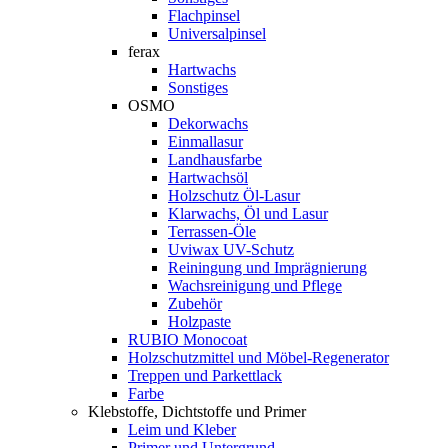
Flachpinsel
Universalpinsel
ferax
Hartwachs
Sonstiges
OSMO
Dekorwachs
Einmallasur
Landhausfarbe
Hartwachsöl
Holzschutz Öl-Lasur
Klarwachs, Öl und Lasur
Terrassen-Öle
Uviwax UV-Schutz
Reiningung und Imprägnierung
Wachsreinigung und Pflege
Zubehör
Holzpaste
RUBIO Monocoat
Holzschutzmittel und Möbel-Regenerator
Treppen und Parkettlack
Farbe
Klebstoffe, Dichtstoffe und Primer
Leim und Kleber
Primer und Untergrund