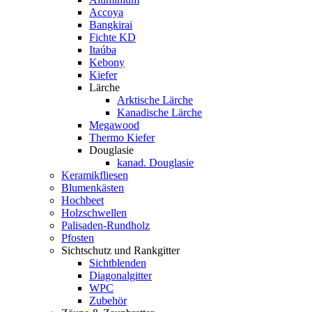
Accoya
Bangkirai
Fichte KD
Itaúba
Kebony
Kiefer
Lärche
Arktische Lärche
Kanadische Lärche
Megawood
Thermo Kiefer
Douglasie
kanad. Douglasie
Keramikfliesen
Blumenkästen
Hochbeet
Holzschwellen
Palisaden-Rundholz
Pfosten
Sichtschutz und Rankgitter
Sichtblenden
Diagonalgitter
WPC
Zubehör