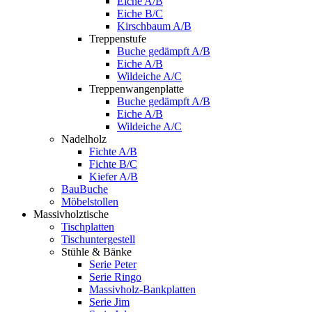
Eiche A/B
Eiche B/C
Kirschbaum A/B
Treppenstufe
Buche gedämpft A/B
Eiche A/B
Wildeiche A/C
Treppenwangenplatte
Buche gedämpft A/B
Eiche A/B
Wildeiche A/C
Nadelholz
Fichte A/B
Fichte B/C
Kiefer A/B
BauBuche
Möbelstollen
Massivholztische
Tischplatten
Tischuntergestell
Stühle & Bänke
Serie Peter
Serie Ringo
Massivholz-Bankplatten
Serie Jim