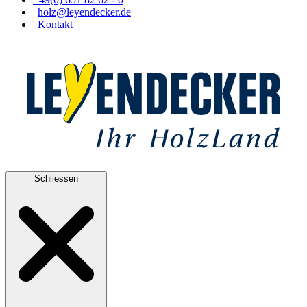
|
holz@leyendecker.de
|
Kontakt
Schliessen