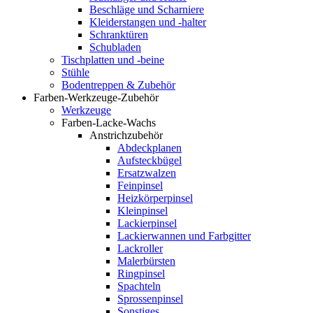
Beschläge und Scharniere
Kleiderstangen und -halter
Schranktüren
Schubladen
Tischplatten und -beine
Stühle
Bodentreppen & Zubehör
Farben-Werkzeuge-Zubehör
Werkzeuge
Farben-Lacke-Wachs
Anstrichzubehör
Abdeckplanen
Aufsteckbügel
Ersatzwalzen
Feinpinsel
Heizkörperpinsel
Kleinpinsel
Lackierpinsel
Lackierwannen und Farbgitter
Lackroller
Malerbürsten
Ringpinsel
Spachteln
Sprossenpinsel
Sonstiges