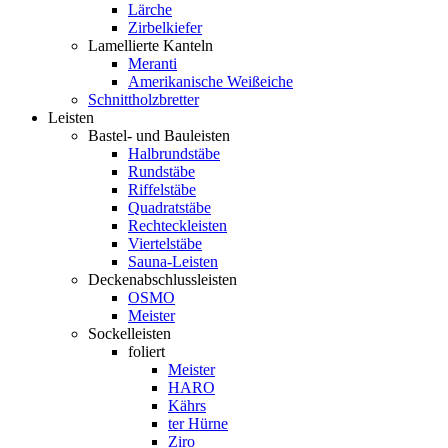
Lärche
Zirbelkiefer
Lamellierte Kanteln
Meranti
Amerikanische Weißeiche
Schnittholzbretter
Leisten
Bastel- und Bauleisten
Halbrundstäbe
Rundstäbe
Riffelstäbe
Quadratstäbe
Rechteckleisten
Viertelstäbe
Sauna-Leisten
Deckenabschlussleisten
OSMO
Meister
Sockelleisten
foliert
Meister
HARO
Kährs
ter Hürne
Ziro