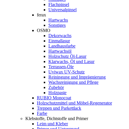
Flachpinsel
Universalpinsel
ferax
Hartwachs
Sonstiges
OSMO
Dekorwachs
Einmallasur
Landhausfarbe
Hartwachsöl
Holzschutz Öl-Lasur
Klarwachs, Öl und Lasur
Terrassen-Öle
Uviwax UV-Schutz
Reiningung und Imprägnierung
Wachsreinigung und Pflege
Zubehör
Holzpaste
RUBIO Monocoat
Holzschutzmittel und Möbel-Regenerator
Treppen und Parkettlack
Farbe
Klebstoffe, Dichtstoffe und Primer
Leim und Kleber
Primer und Untergrund