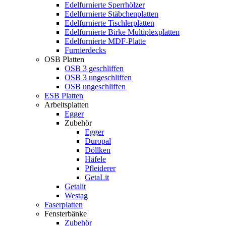
Edelfurnierte Sperrhölzer
Edelfurnierte Stäbchenplatten
Edelfurnierte Tischlerplatten
Edelfurnierte Birke Multiplexplatten
Edelfurnierte MDF-Platte
Furnierdecks
OSB Platten
OSB 3 geschliffen
OSB 3 ungeschliffen
OSB ungeschliffen
ESB Platten
Arbeitsplatten
Egger
Zubehör
Egger
Duropal
Döllken
Häfele
Pfleiderer
GetaLit
Getalit
Westag
Faserplatten
Fensterbänke
Zubehör