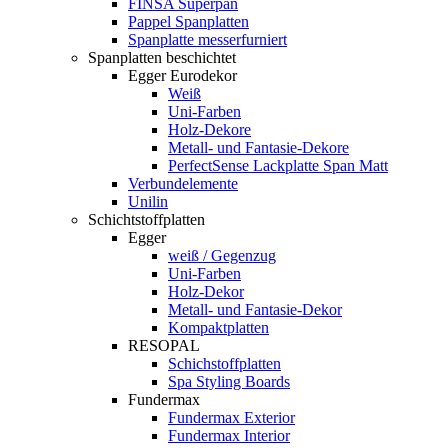
FINSA Superpan
Pappel Spanplatten
Spanplatte messerfurniert
Spanplatten beschichtet
Egger Eurodekor
Weiß
Uni-Farben
Holz-Dekore
Metall- und Fantasie-Dekore
PerfectSense Lackplatte Span Matt
Verbundelemente
Unilin
Schichtstoffplatten
Egger
weiß / Gegenzug
Uni-Farben
Holz-Dekor
Metall- und Fantasie-Dekor
Kompaktplatten
RESOPAL
Schichstoffplatten
Spa Styling Boards
Fundermax
Fundermax Exterior
Fundermax Interior