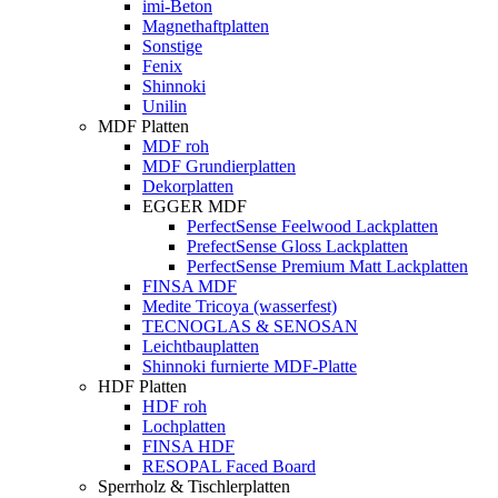
imi-Beton
Magnethaftplatten
Sonstige
Fenix
Shinnoki
Unilin
MDF Platten
MDF roh
MDF Grundierplatten
Dekorplatten
EGGER MDF
PerfectSense Feelwood Lackplatten
PrefectSense Gloss Lackplatten
PerfectSense Premium Matt Lackplatten
FINSA MDF
Medite Tricoya (wasserfest)
TECNOGLAS & SENOSAN
Leichtbauplatten
Shinnoki furnierte MDF-Platte
HDF Platten
HDF roh
Lochplatten
FINSA HDF
RESOPAL Faced Board
Sperrholz & Tischlerplatten