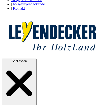
|
holz@leyendecker.de
|
Kontakt
Schliessen