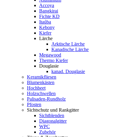
Accoya
Bangkirai
Fichte KD
Itaúba
Kebony
Kiefer
Lärche
Arktische Lärche
Kanadische Lärche
Megawood
Thermo Kiefer
Douglasie
kanad. Douglasie
Keramikfliesen
Blumenkästen
Hochbeet
Holzschwellen
Palisaden-Rundholz
Pfosten
Sichtschutz und Rankgitter
Sichtblenden
Diagonalgitter
WPC
Zubehör