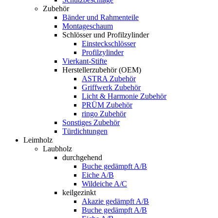
Zubehör
Bänder und Rahmenteile
Montageschaum
Schlösser und Profilzylinder
Einsteckschlösser
Profilzylinder
Vierkant-Stifte
Herstellerzubehör (OEM)
ASTRA Zubehör
Griffwerk Zubehör
Licht & Harmonie Zubehör
PRÜM Zubehör
ringo Zubehör
Sonstiges Zubehör
Türdichtungen
Leimholz
Laubholz
durchgehend
Buche gedämpft A/B
Eiche A/B
Wildeiche A/C
keilgezinkt
Akazie gedämpft A/B
Buche gedämpft A/B