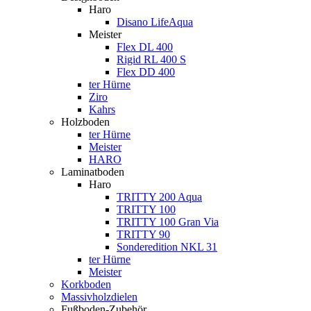
Haro
Disano LifeAqua
Meister
Flex DL 400
Rigid RL 400 S
Flex DD 400
ter Hürne
Ziro
Kahrs
Holzboden
ter Hürne
Meister
HARO
Laminatboden
Haro
TRITTY 200 Aqua
TRITTY 100
TRITTY 100 Gran Via
TRITTY 90
Sonderedition NKL 31
ter Hürne
Meister
Korkboden
Massivholzdielen
Fußboden-Zubehör