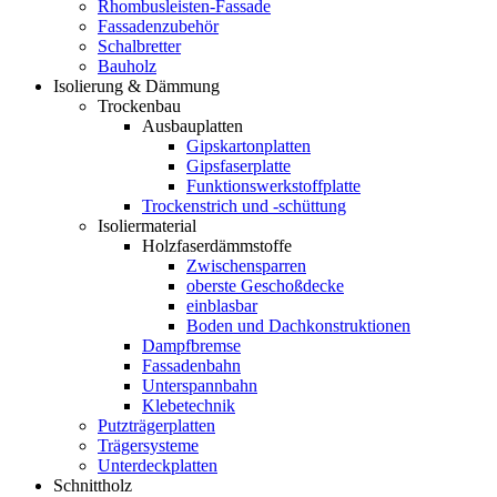
Rhombusleisten-Fassade
Fassadenzubehör
Schalbretter
Bauholz
Isolierung & Dämmung
Trockenbau
Ausbauplatten
Gipskartonplatten
Gipsfaserplatte
Funktionswerkstoffplatte
Trockenstrich und -schüttung
Isoliermaterial
Holzfaserdämmstoffe
Zwischensparren
oberste Geschoßdecke
einblasbar
Boden und Dachkonstruktionen
Dampfbremse
Fassadenbahn
Unterspannbahn
Klebetechnik
Putzträgerplatten
Trägersysteme
Unterdeckplatten
Schnittholz