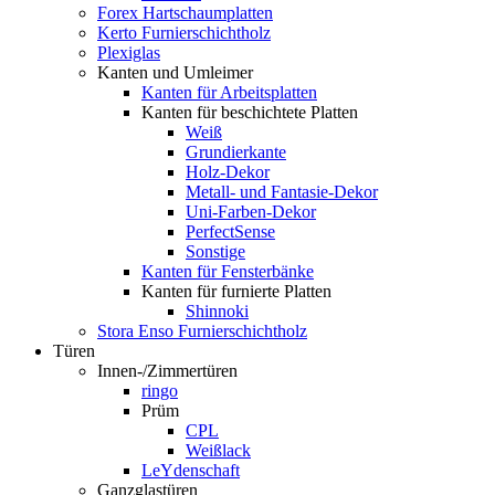
Forex Hartschaumplatten
Kerto Furnierschichtholz
Plexiglas
Kanten und Umleimer
Kanten für Arbeitsplatten
Kanten für beschichtete Platten
Weiß
Grundierkante
Holz-Dekor
Metall- und Fantasie-Dekor
Uni-Farben-Dekor
PerfectSense
Sonstige
Kanten für Fensterbänke
Kanten für furnierte Platten
Shinnoki
Stora Enso Furnierschichtholz
Türen
Innen-/Zimmertüren
ringo
Prüm
CPL
Weißlack
LeYdenschaft
Ganzglastüren