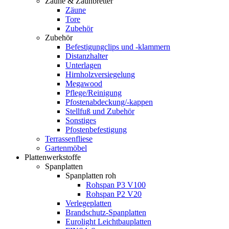
Zäune & Zaunbretter
Zäune
Tore
Zubehör
Zubehör
Befestigungclips und -klammern
Distanzhalter
Unterlagen
Hirnholzversiegelung
Megawood
Pflege/Reinigung
Pfostenabdeckung/-kappen
Stellfuß und Zubehör
Sonstiges
Pfostenbefestigung
Terrassenfliese
Gartenmöbel
Plattenwerkstoffe
Spanplatten
Spanplatten roh
Rohspan P3 V100
Rohspan P2 V20
Verlegeplatten
Brandschutz-Spanplatten
Eurolight Leichtbauplatten