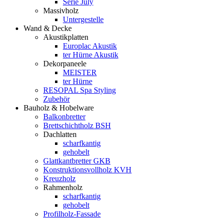
Serie July
Massivholz
Untergestelle
Wand & Decke
Akustikplatten
Europlac Akustik
ter Hürne Akustik
Dekorpaneele
MEISTER
ter Hürne
RESOPAL Spa Styling
Zubehör
Bauholz & Hobelware
Balkonbretter
Brettschichtholz BSH
Dachlatten
scharfkantig
gehobelt
Glattkantbretter GKB
Konstruktionsvollholz KVH
Kreuzholz
Rahmenholz
scharfkantig
gehobelt
Profilholz-Fassade