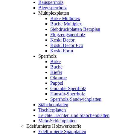
Bausperrholz
Biegesperrholz
Multiplexplatten
Birke Multiplex
Buche Multiplex
Siebdruckplatten Betoplan
Flugzeugsperrholz
Koski Decor
Koski Decor Eco
Koski Form
Sperrholz
Birke
Buche
Kiefer
Okoume
Pappel
Garantie-Sperrholz
Haustür-Sperrholz
Sperrholz-Sandwichplatten
Stäbchenplatten
Tischlerplatten
Leichte Tischler- und Stäbchenplatten
Mehr-Schichtplatten
Edelfurnierte Holzwerkstoffe
Edelfurnierte Spanplatten