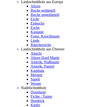
Laubschnittholz aus Europa
Ahorn
Buche gedämpft
Buche ungedämpft
Eiche
Eisbuche
Esche
Kastanie
Franz. Kirschbaum
Linde
Räuchereiche
Laubschnittholz aus Übersee
Abachi
Ahorn Hard Maple
Amerik. Nußbaum
Amerik. Pappel
Kambala
Meranti
Sapeli
Wenge
Nadelschnittholz
Douglasie
Fichte / Tanne
Hemlock
Kiefer