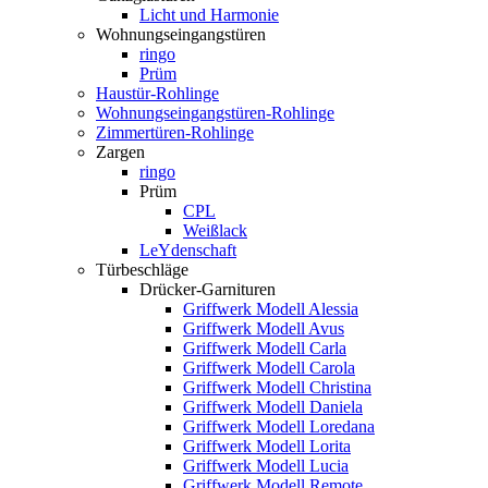
Licht und Harmonie
Wohnungseingangstüren
ringo
Prüm
Haustür-Rohlinge
Wohnungseingangstüren-Rohlinge
Zimmertüren-Rohlinge
Zargen
ringo
Prüm
CPL
Weißlack
LeYdenschaft
Türbeschläge
Drücker-Garnituren
Griffwerk Modell Alessia
Griffwerk Modell Avus
Griffwerk Modell Carla
Griffwerk Modell Carola
Griffwerk Modell Christina
Griffwerk Modell Daniela
Griffwerk Modell Loredana
Griffwerk Modell Lorita
Griffwerk Modell Lucia
Griffwerk Modell Remote