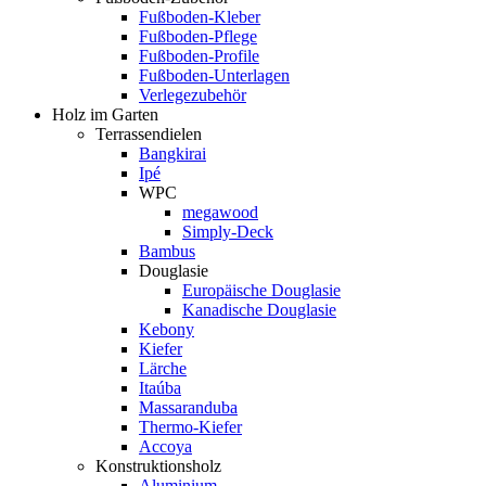
Fußboden-Kleber
Fußboden-Pflege
Fußboden-Profile
Fußboden-Unterlagen
Verlegezubehör
Holz im Garten
Terrassendielen
Bangkirai
Ipé
WPC
megawood
Simply-Deck
Bambus
Douglasie
Europäische Douglasie
Kanadische Douglasie
Kebony
Kiefer
Lärche
Itaúba
Massaranduba
Thermo-Kiefer
Accoya
Konstruktionsholz
Aluminium