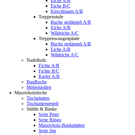
Eiche A/B
Eiche B/C
Kirschbaum A/B
Treppenstufe
Buche gedämpft A/B
Eiche A/B
Wildeiche A/C
Treppenwangenplatte
Buche gedämpft A/B
Eiche A/B
Wildeiche A/C
Nadelholz
Fichte A/B
Fichte B/C
Kiefer A/B
BauBuche
Möbelstollen
Massivholztische
Tischplatten
Tischuntergestell
Stühle & Bänke
Serie Peter
Serie Ringo
Massivholz-Bankplatten
Serie Jim