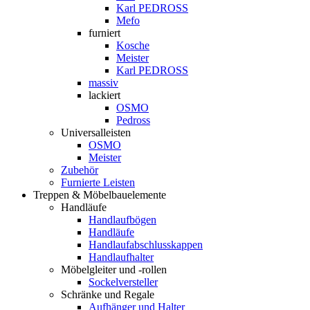
Karl PEDROSS
Mefo
furniert
Kosche
Meister
Karl PEDROSS
massiv
lackiert
OSMO
Pedross
Universalleisten
OSMO
Meister
Zubehör
Furnierte Leisten
Treppen & Möbelbauelemente
Handläufe
Handlaufbögen
Handläufe
Handlaufabschlusskappen
Handlaufhalter
Möbelgleiter und -rollen
Sockelversteller
Schränke und Regale
Aufhänger und Halter