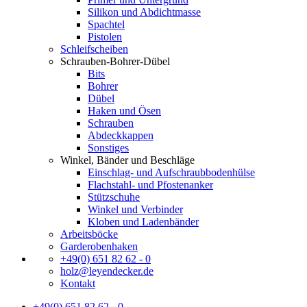
Silikon und Abdichtmasse
Spachtel
Pistolen
Schleifscheiben
Schrauben-Bohrer-Dübel
Bits
Bohrer
Dübel
Haken und Ösen
Schrauben
Abdeckkappen
Sonstiges
Winkel, Bänder und Beschläge
Einschlag- und Aufschraubbodenhülse
Flachstahl- und Pfostenanker
Stützschuhe
Winkel und Verbinder
Kloben und Ladenbänder
Arbeitsböcke
Garderobenhaken
+49(0) 651 82 62 - 0
holz@leyendecker.de
Kontakt
+49(0) 651 82 62 - 0