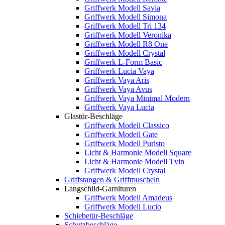
Griffwerk Modell Savia
Griffwerk Modell Simona
Griffwerk Modell Tri 134
Griffwerk Modell Veronika
Griffwerk Modell R8 One
Griffwerk Modell Crystal
Griffwerk L-Form Basic
Griffwerk Lucia Vaya
Griffwerk Vaya Aris
Griffwerk Vaya Avus
Griffwerk Vaya Minimal Modern
Griffwerk Vaya Lucia
Glastür-Beschläge
Griffwerk Modell Classico
Griffwerk Modell Gate
Griffwerk Modell Puristo
Licht & Harmonie Modell Square
Licht & Harmonie Modell Tvin
Griffwerk Modell Crystal
Griffstangen & Griffmuscheln
Langschild-Garnituren
Griffwerk Modell Amadeus
Griffwerk Modell Lucio
Schiebetür-Beschläge
Schutzbeschläge