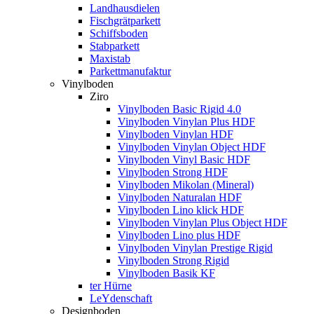
Landhausdielen
Fischgrätparkett
Schiffsboden
Stabparkett
Maxistab
Parkettmanufaktur
Vinylboden
Ziro
Vinylboden Basic Rigid 4.0
Vinylboden Vinylan Plus HDF
Vinylboden Vinylan HDF
Vinylboden Vinylan Object HDF
Vinylboden Vinyl Basic HDF
Vinylboden Strong HDF
Vinylboden Mikolan (Mineral)
Vinylboden Naturalan HDF
Vinylboden Lino klick HDF
Vinylboden Vinylan Plus Object HDF
Vinylboden Lino plus HDF
Vinylboden Vinylan Prestige Rigid
Vinylboden Strong Rigid
Vinylboden Basik KF
ter Hürne
LeYdenschaft
Designboden