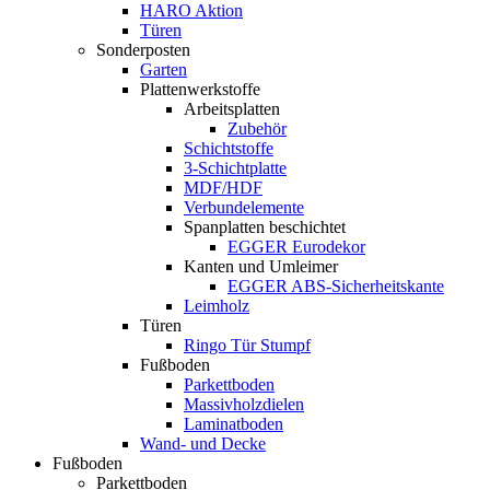
HARO Aktion
Türen
Sonderposten
Garten
Plattenwerkstoffe
Arbeitsplatten
Zubehör
Schichtstoffe
3-Schichtplatte
MDF/HDF
Verbundelemente
Spanplatten beschichtet
EGGER Eurodekor
Kanten und Umleimer
EGGER ABS-Sicherheitskante
Leimholz
Türen
Ringo Tür Stumpf
Fußboden
Parkettboden
Massivholzdielen
Laminatboden
Wand- und Decke
Fußboden
Parkettboden