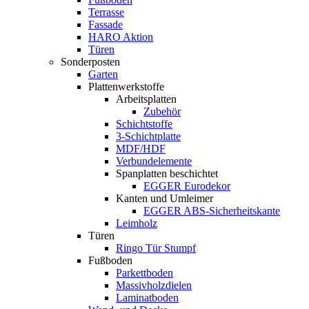
Terrasse
Fassade
HARO Aktion
Türen
Sonderposten
Garten
Plattenwerkstoffe
Arbeitsplatten
Zubehör
Schichtstoffe
3-Schichtplatte
MDF/HDF
Verbundelemente
Spanplatten beschichtet
EGGER Eurodekor
Kanten und Umleimer
EGGER ABS-Sicherheitskante
Leimholz
Türen
Ringo Tür Stumpf
Fußboden
Parkettboden
Massivholzdielen
Laminatboden