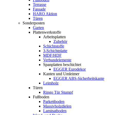
Terrasse
Fassade
HARO Aktion
Türen
Sonderposten
Garten
Plattenwerkstoffe
Arbeitsplatten
Zubehör
Schichtstoffe
3-Schichtplatte
MDF/HDF
Verbundelemente
Spanplatten beschichtet
EGGER Eurodekor
Kanten und Umleimer
EGGER ABS-Sicherheitskante
Leimholz
Türen
Ringo Tür Stumpf
Fußboden
Parkettboden
Massivholzdielen
Laminatboden