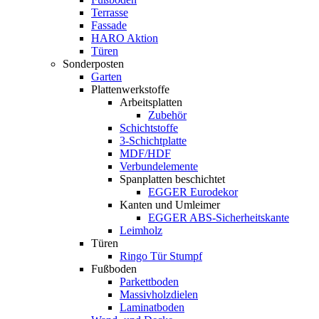
Terrasse
Fassade
HARO Aktion
Türen
Sonderposten
Garten
Plattenwerkstoffe
Arbeitsplatten
Zubehör
Schichtstoffe
3-Schichtplatte
MDF/HDF
Verbundelemente
Spanplatten beschichtet
EGGER Eurodekor
Kanten und Umleimer
EGGER ABS-Sicherheitskante
Leimholz
Türen
Ringo Tür Stumpf
Fußboden
Parkettboden
Massivholzdielen
Laminatboden