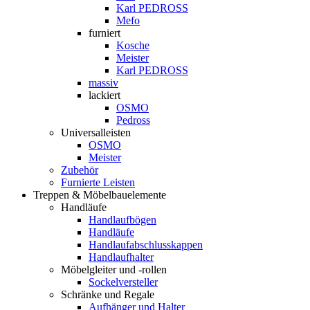
Karl PEDROSS
Mefo
furniert
Kosche
Meister
Karl PEDROSS
massiv
lackiert
OSMO
Pedross
Universalleisten
OSMO
Meister
Zubehör
Furnierte Leisten
Treppen & Möbelbauelemente
Handläufe
Handlaufbögen
Handläufe
Handlaufabschlusskappen
Handlaufhalter
Möbelgleiter und -rollen
Sockelversteller
Schränke und Regale
Aufhänger und Halter