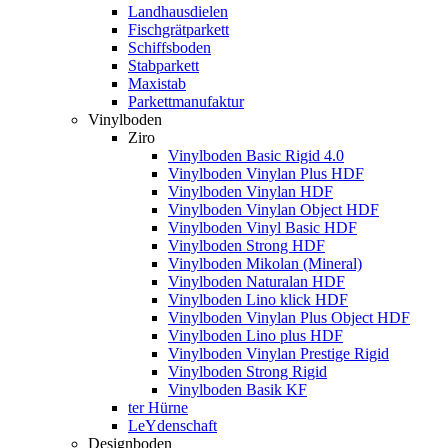
Landhausdielen
Fischgrätparkett
Schiffsboden
Stabparkett
Maxistab
Parkettmanufaktur
Vinylboden
Ziro
Vinylboden Basic Rigid 4.0
Vinylboden Vinylan Plus HDF
Vinylboden Vinylan HDF
Vinylboden Vinylan Object HDF
Vinylboden Vinyl Basic HDF
Vinylboden Strong HDF
Vinylboden Mikolan (Mineral)
Vinylboden Naturalan HDF
Vinylboden Lino klick HDF
Vinylboden Vinylan Plus Object HDF
Vinylboden Lino plus HDF
Vinylboden Vinylan Prestige Rigid
Vinylboden Strong Rigid
Vinylboden Basik KF
ter Hürne
LeYdenschaft
Designboden