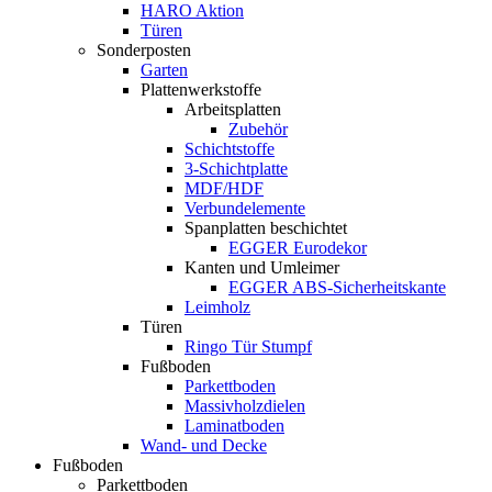
HARO Aktion
Türen
Sonderposten
Garten
Plattenwerkstoffe
Arbeitsplatten
Zubehör
Schichtstoffe
3-Schichtplatte
MDF/HDF
Verbundelemente
Spanplatten beschichtet
EGGER Eurodekor
Kanten und Umleimer
EGGER ABS-Sicherheitskante
Leimholz
Türen
Ringo Tür Stumpf
Fußboden
Parkettboden
Massivholzdielen
Laminatboden
Wand- und Decke
Fußboden
Parkettboden