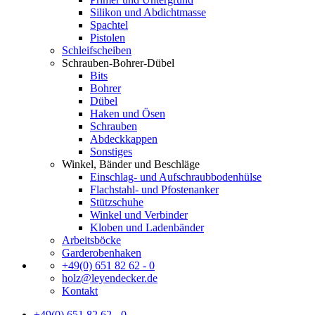
Silikon und Abdichtmasse
Spachtel
Pistolen
Schleifscheiben
Schrauben-Bohrer-Dübel
Bits
Bohrer
Dübel
Haken und Ösen
Schrauben
Abdeckkappen
Sonstiges
Winkel, Bänder und Beschläge
Einschlag- und Aufschraubbodenhülse
Flachstahl- und Pfostenanker
Stützschuhe
Winkel und Verbinder
Kloben und Ladenbänder
Arbeitsböcke
Garderobenhaken
+49(0) 651 82 62 - 0
holz@leyendecker.de
Kontakt
+49(0) 651 82 62 - 0