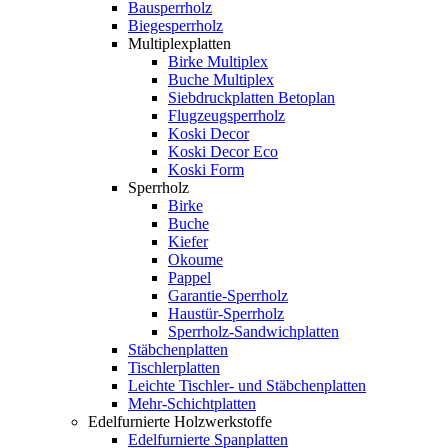
Bausperrholz
Biegesperrholz
Multiplexplatten
Birke Multiplex
Buche Multiplex
Siebdruckplatten Betoplan
Flugzeugsperrholz
Koski Decor
Koski Decor Eco
Koski Form
Sperrholz
Birke
Buche
Kiefer
Okoume
Pappel
Garantie-Sperrholz
Haustür-Sperrholz
Sperrholz-Sandwichplatten
Stäbchenplatten
Tischlerplatten
Leichte Tischler- und Stäbchenplatten
Mehr-Schichtplatten
Edelfurnierte Holzwerkstoffe
Edelfurnierte Spanplatten