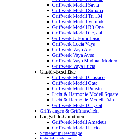
Griffwerk Modell Savia
Griffwerk Modell Simona
Griffwerk Modell Tri 134
Griffwerk Modell Veronika
Griffwerk Modell R8 One
Griffwerk Modell Crystal
Griffwerk L-Form Basic
Griffwerk Lucia Vaya
Griffwerk Vaya Aris
Griffwerk Vaya Avus
Griffwerk Vaya Minimal Modern
Griffwerk Vaya Lucia
Glastür-Beschläge
Griffwerk Modell Classico
Griffwerk Modell Gate
Griffwerk Modell Puristo
Licht & Harmonie Modell Square
Licht & Harmonie Modell Tvin
Griffwerk Modell Crystal
Griffstangen & Griffmuscheln
Langschild-Garnituren
Griffwerk Modell Amadeus
Griffwerk Modell Lucio
Schiebetür-Beschläge
Schutzbeschläge