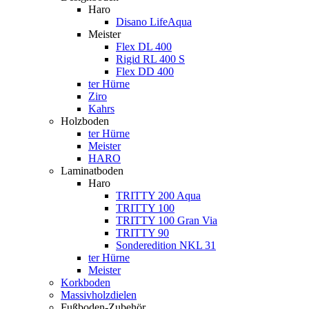
Haro
Disano LifeAqua
Meister
Flex DL 400
Rigid RL 400 S
Flex DD 400
ter Hürne
Ziro
Kahrs
Holzboden
ter Hürne
Meister
HARO
Laminatboden
Haro
TRITTY 200 Aqua
TRITTY 100
TRITTY 100 Gran Via
TRITTY 90
Sonderedition NKL 31
ter Hürne
Meister
Korkboden
Massivholzdielen
Fußboden-Zubehör