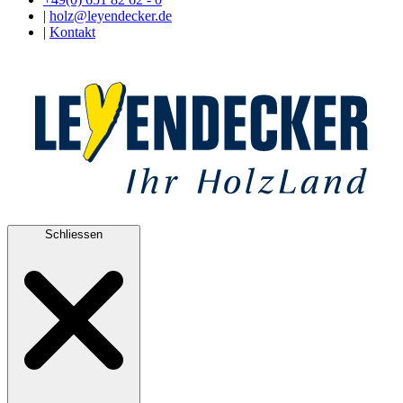
|
holz@leyendecker.de
|
Kontakt
Schliessen