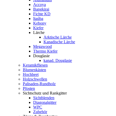
Accoya
Bangkirai
Fichte KD
Itaúba
Kebony
Kiefer
Lärche
Arktische Lärche
Kanadische Lärche
Megawood
Thermo Kiefer
Douglasie
kanad. Douglasie
Keramikfliesen
Blumenkästen
Hochbeet
Holzschwellen
Palisaden-Rundholz
Pfosten
Sichtschutz und Rankgitter
Sichtblenden
Diagonalgitter
WPC
Zubehör