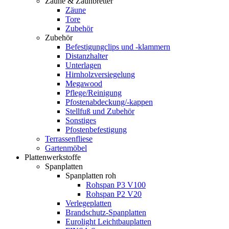
Zäune & Zaunbretter
Zäune
Tore
Zubehör
Zubehör
Befestigungclips und -klammern
Distanzhalter
Unterlagen
Hirnholzversiegelung
Megawood
Pflege/Reinigung
Pfostenabdeckung/-kappen
Stellfuß und Zubehör
Sonstiges
Pfostenbefestigung
Terrassenfliese
Gartenmöbel
Plattenwerkstoffe
Spanplatten
Spanplatten roh
Rohspan P3 V100
Rohspan P2 V20
Verlegeplatten
Brandschutz-Spanplatten
Eurolight Leichtbauplatten