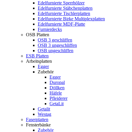
Edelfurnierte Sperrhölzer
Edelfurnierte Stäbchenplatten
Edelfurnierte Tischlerplatten
Edelfurnierte Birke Multiplexplatten
Edelfurnierte MDF-Platte
Furnierdecks
OSB Platten
OSB 3 geschliffen
OSB 3 ungeschliffen
OSB ungeschliffen
ESB Platten
Arbeitsplatten
Egger
Zubehör
Egger
Duropal
Döllken
Häfele
Pfleiderer
GetaLit
Getalit
Westag
Faserplatten
Fensterbänke
Zubehör