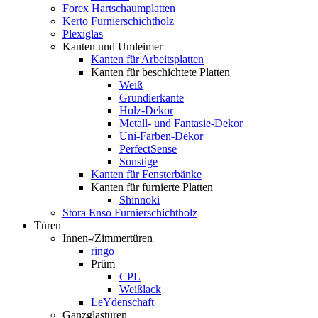
Forex Hartschaumplatten
Kerto Furnierschichtholz
Plexiglas
Kanten und Umleimer
Kanten für Arbeitsplatten
Kanten für beschichtete Platten
Weiß
Grundierkante
Holz-Dekor
Metall- und Fantasie-Dekor
Uni-Farben-Dekor
PerfectSense
Sonstige
Kanten für Fensterbänke
Kanten für furnierte Platten
Shinnoki
Stora Enso Furnierschichtholz
Türen
Innen-/Zimmertüren
ringo
Prüm
CPL
Weißlack
LeYdenschaft
Ganzglastüren