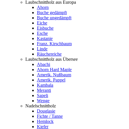
Laubschnittholz aus Europa
Ahorn
Buche gedämpft
Buche ungedämpft
Eiche
Eisbuche
Esche
Kastanie
Franz. Kirschbaum
Linde
Räuchereiche
Laubschnittholz aus Übersee
Abachi
Ahorn Hard Maple
Amerik. Nußbaum
Amerik. Pappel
Kambala
Meranti
Sapeli
Wenge
Nadelschnittholz
Douglasie
Fichte / Tanne
Hemlock
Kiefer