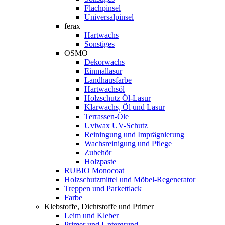
Flachpinsel
Universalpinsel
ferax
Hartwachs
Sonstiges
OSMO
Dekorwachs
Einmallasur
Landhausfarbe
Hartwachsöl
Holzschutz Öl-Lasur
Klarwachs, Öl und Lasur
Terrassen-Öle
Uviwax UV-Schutz
Reiningung und Imprägnierung
Wachsreinigung und Pflege
Zubehör
Holzpaste
RUBIO Monocoat
Holzschutzmittel und Möbel-Regenerator
Treppen und Parkettlack
Farbe
Klebstoffe, Dichtstoffe und Primer
Leim und Kleber
Primer und Untergrund