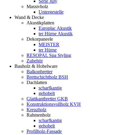
Serie July
Massivholz
Untergestelle
Wand & Decke
Akustikplatten
Europlac Akustik
ter Hürne Akustik
Dekorpaneele
MEISTER
ter Hürne
RESOPAL Spa Styling
Zubehör
Bauholz & Hobelware
Balkonbretter
Brettschichtholz BSH
Dachlatten
scharfkantig
gehobelt
Glattkantbretter GKB
Konstruktionsvollholz KVH
Kreuzholz
Rahmenholz
scharfkantig
gehobelt
Profilholz-Fassade