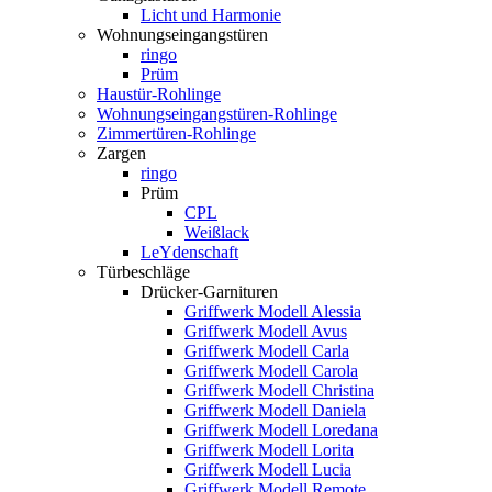
Licht und Harmonie
Wohnungseingangstüren
ringo
Prüm
Haustür-Rohlinge
Wohnungseingangstüren-Rohlinge
Zimmertüren-Rohlinge
Zargen
ringo
Prüm
CPL
Weißlack
LeYdenschaft
Türbeschläge
Drücker-Garnituren
Griffwerk Modell Alessia
Griffwerk Modell Avus
Griffwerk Modell Carla
Griffwerk Modell Carola
Griffwerk Modell Christina
Griffwerk Modell Daniela
Griffwerk Modell Loredana
Griffwerk Modell Lorita
Griffwerk Modell Lucia
Griffwerk Modell Remote