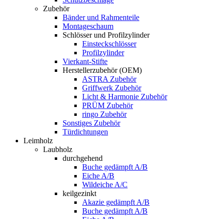
Zubehör
Bänder und Rahmenteile
Montageschaum
Schlösser und Profilzylinder
Einsteckschlösser
Profilzylinder
Vierkant-Stifte
Herstellerzubehör (OEM)
ASTRA Zubehör
Griffwerk Zubehör
Licht & Harmonie Zubehör
PRÜM Zubehör
ringo Zubehör
Sonstiges Zubehör
Türdichtungen
Leimholz
Laubholz
durchgehend
Buche gedämpft A/B
Eiche A/B
Wildeiche A/C
keilgezinkt
Akazie gedämpft A/B
Buche gedämpft A/B