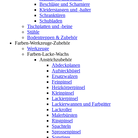
Beschläge und Scharniere
Kleiderstangen und -halter
Schranktüren
Schubladen
Tischplatten und -beine
Stühle
Bodentreppen & Zubehör
Farben-Werkzeuge-Zubehör
Werkzeuge
Farben-Lacke-Wachs
Anstrichzubehör
Abdeckplanen
Aufsteckbügel
Ersatzwalzen
Feinpinsel
Heizkörperpinsel
Kleinpinsel
Lackierpinsel
Lackierwannen und Farbgitter
Lackroller
Malerbürsten
Ringpinsel
Spachteln
Sprossenpinsel
Sonstiges