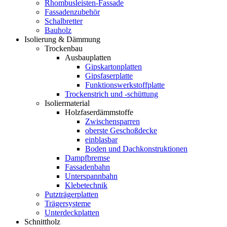
Rhombusleisten-Fassade
Fassadenzubehör
Schalbretter
Bauholz
Isolierung & Dämmung
Trockenbau
Ausbauplatten
Gipskartonplatten
Gipsfaserplatte
Funktionswerkstoffplatte
Trockenstrich und -schüttung
Isoliermaterial
Holzfaserdämmstoffe
Zwischensparren
oberste Geschoßdecke
einblasbar
Boden und Dachkonstruktionen
Dampfbremse
Fassadenbahn
Unterspannbahn
Klebetechnik
Putzträgerplatten
Trägersysteme
Unterdeckplatten
Schnittholz