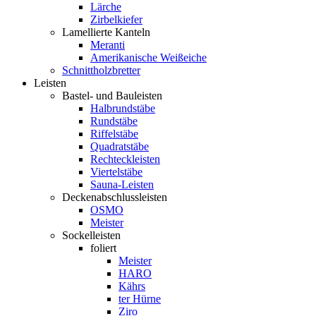
Lärche
Zirbelkiefer
Lamellierte Kanteln
Meranti
Amerikanische Weißeiche
Schnittholzbretter
Leisten
Bastel- und Bauleisten
Halbrundstäbe
Rundstäbe
Riffelstäbe
Quadratstäbe
Rechteckleisten
Viertelstäbe
Sauna-Leisten
Deckenabschlussleisten
OSMO
Meister
Sockelleisten
foliert
Meister
HARO
Kährs
ter Hürne
Ziro