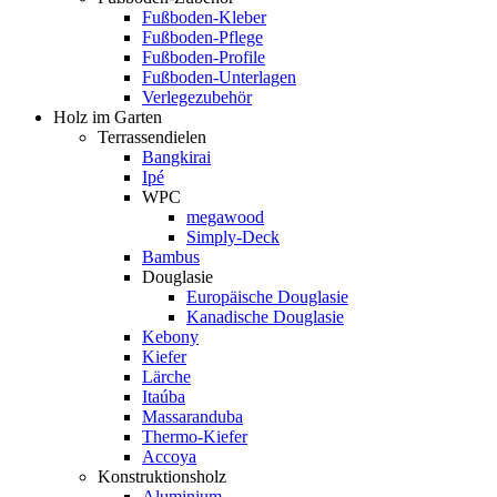
Fußboden-Kleber
Fußboden-Pflege
Fußboden-Profile
Fußboden-Unterlagen
Verlegezubehör
Holz im Garten
Terrassendielen
Bangkirai
Ipé
WPC
megawood
Simply-Deck
Bambus
Douglasie
Europäische Douglasie
Kanadische Douglasie
Kebony
Kiefer
Lärche
Itaúba
Massaranduba
Thermo-Kiefer
Accoya
Konstruktionsholz
Aluminium