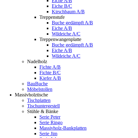
Eiche A/B
Eiche B/C
Kirschbaum A/B
Treppenstufe
Buche gedämpft A/B
Eiche A/B
Wildeiche A/C
Treppenwangenplatte
Buche gedämpft A/B
Eiche A/B
Wildeiche A/C
Nadelholz
Fichte A/B
Fichte B/C
Kiefer A/B
BauBuche
Möbelstollen
Massivholztische
Tischplatten
Tischuntergestell
Stühle & Bänke
Serie Peter
Serie Ringo
Massivholz-Bankplatten
Serie Jim