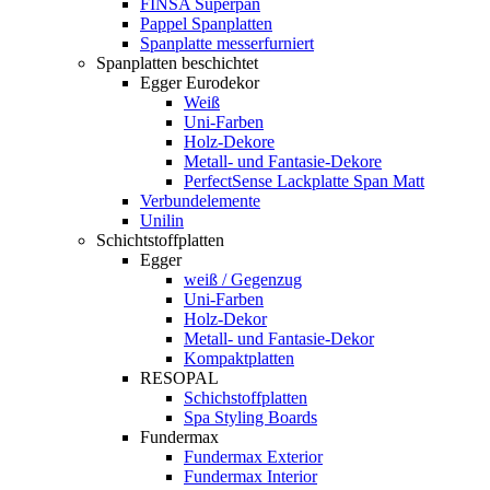
FINSA Superpan
Pappel Spanplatten
Spanplatte messerfurniert
Spanplatten beschichtet
Egger Eurodekor
Weiß
Uni-Farben
Holz-Dekore
Metall- und Fantasie-Dekore
PerfectSense Lackplatte Span Matt
Verbundelemente
Unilin
Schichtstoffplatten
Egger
weiß / Gegenzug
Uni-Farben
Holz-Dekor
Metall- und Fantasie-Dekor
Kompaktplatten
RESOPAL
Schichstoffplatten
Spa Styling Boards
Fundermax
Fundermax Exterior
Fundermax Interior