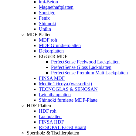
imi-Beton
Magnethaftplatten
Sonstige
Fenix
Shinnoki
Unilin
MDF Platten
MDF roh
MDF Grundierplatten
Dekorplatten
EGGER MDF
PerfectSense Feelwood Lackplatten
PrefectSense Gloss Lackplatten
PerfectSense Premium Matt Lackplatten
FINSA MDF
Medite Tricoya (wasserfest)
TECNOGLAS & SENOSAN
Leichtbauplatten
Shinnoki furnierte MDF-Platte
HDF Platten
HDF roh
Lochplatten
FINSA HDF
RESOPAL Faced Board
Sperrholz & Tischlerplatten