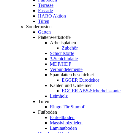
Terrasse
Fassade
HARO Aktion
Türen
Sonderposten
Garten
Plattenwerkstoffe
Arbeitsplatten
Zubehör
Schichtstoffe
3-Schichtplatte
MDF/HDF
Verbundelemente
Spanplatten beschichtet
EGGER Eurodekor
Kanten und Umleimer
EGGER ABS-Sicherheitskante
Leimholz
Türen
Ringo Tür Stumpf
Fußboden
Parkettboden
Massivholzdielen
Laminatboden