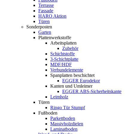
Terrasse
Fassade
HARO Aktion
Türen
Sonderposten
Garten
Plattenwerkstoffe
Arbeitsplatten
Zubehör
Schichtstoffe
3-Schichtplatte
MDF/HDF
Verbundelemente
Spanplatten beschichtet
EGGER Eurodekor
Kanten und Umleimer
EGGER ABS-Sicherheitskante
Leimholz
Türen
Ringo Tür Stumpf
Fußboden
Parkettboden
Massivholzdielen
Laminatboden