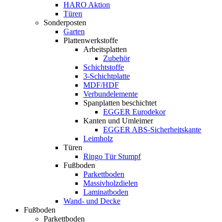
HARO Aktion
Türen
Sonderposten
Garten
Plattenwerkstoffe
Arbeitsplatten
Zubehör
Schichtstoffe
3-Schichtplatte
MDF/HDF
Verbundelemente
Spanplatten beschichtet
EGGER Eurodekor
Kanten und Umleimer
EGGER ABS-Sicherheitskante
Leimholz
Türen
Ringo Tür Stumpf
Fußboden
Parkettboden
Massivholzdielen
Laminatboden
Wand- und Decke
Fußboden
Parkettboden