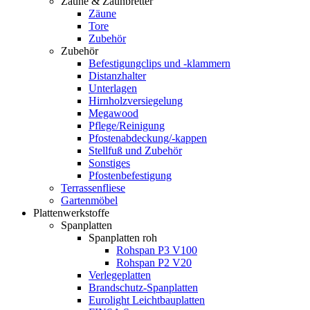
Zäune & Zaunbretter
Zäune
Tore
Zubehör
Zubehör
Befestigungclips und -klammern
Distanzhalter
Unterlagen
Hirnholzversiegelung
Megawood
Pflege/Reinigung
Pfostenabdeckung/-kappen
Stellfuß und Zubehör
Sonstiges
Pfostenbefestigung
Terrassenfliese
Gartenmöbel
Plattenwerkstoffe
Spanplatten
Spanplatten roh
Rohspan P3 V100
Rohspan P2 V20
Verlegeplatten
Brandschutz-Spanplatten
Eurolight Leichtbauplatten