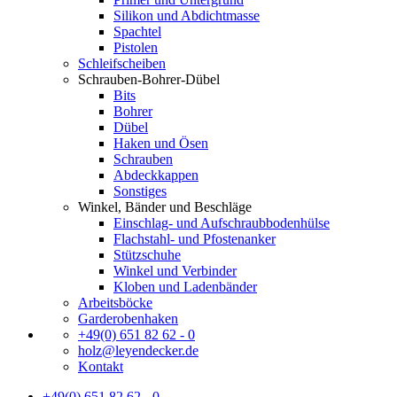
Silikon und Abdichtmasse
Spachtel
Pistolen
Schleifscheiben
Schrauben-Bohrer-Dübel
Bits
Bohrer
Dübel
Haken und Ösen
Schrauben
Abdeckkappen
Sonstiges
Winkel, Bänder und Beschläge
Einschlag- und Aufschraubbodenhülse
Flachstahl- und Pfostenanker
Stützschuhe
Winkel und Verbinder
Kloben und Ladenbänder
Arbeitsböcke
Garderobenhaken
+49(0) 651 82 62 - 0
holz@leyendecker.de
Kontakt
+49(0) 651 82 62 - 0