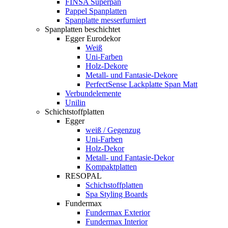
FINSA Superpan
Pappel Spanplatten
Spanplatte messerfurniert
Spanplatten beschichtet
Egger Eurodekor
Weiß
Uni-Farben
Holz-Dekore
Metall- und Fantasie-Dekore
PerfectSense Lackplatte Span Matt
Verbundelemente
Unilin
Schichtstoffplatten
Egger
weiß / Gegenzug
Uni-Farben
Holz-Dekor
Metall- und Fantasie-Dekor
Kompaktplatten
RESOPAL
Schichstoffplatten
Spa Styling Boards
Fundermax
Fundermax Exterior
Fundermax Interior