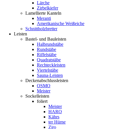
Lärche
Zirbelkiefer
Lamellierte Kanteln
Meranti
Amerikanische Weißeiche
Schnittholzbretter
Leisten
Bastel- und Bauleisten
Halbrundstäbe
Rundstäbe
Riffelstäbe
Quadratstäbe
Rechteckleisten
Viertelstäbe
Sauna-Leisten
Deckenabschlussleisten
OSMO
Meister
Sockelleisten
foliert
Meister
HARO
Kährs
ter Hürne
Ziro