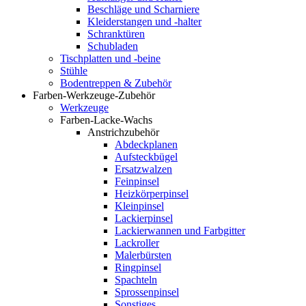
Beschläge und Scharniere
Kleiderstangen und -halter
Schranktüren
Schubladen
Tischplatten und -beine
Stühle
Bodentreppen & Zubehör
Farben-Werkzeuge-Zubehör
Werkzeuge
Farben-Lacke-Wachs
Anstrichzubehör
Abdeckplanen
Aufsteckbügel
Ersatzwalzen
Feinpinsel
Heizkörperpinsel
Kleinpinsel
Lackierpinsel
Lackierwannen und Farbgitter
Lackroller
Malerbürsten
Ringpinsel
Spachteln
Sprossenpinsel
Sonstiges