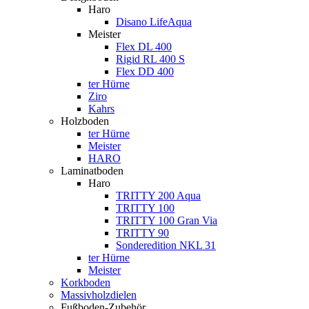
Haro
Disano LifeAqua
Meister
Flex DL 400
Rigid RL 400 S
Flex DD 400
ter Hürne
Ziro
Kahrs
Holzboden
ter Hürne
Meister
HARO
Laminatboden
Haro
TRITTY 200 Aqua
TRITTY 100
TRITTY 100 Gran Via
TRITTY 90
Sonderedition NKL 31
ter Hürne
Meister
Korkboden
Massivholzdielen
Fußboden-Zubehör