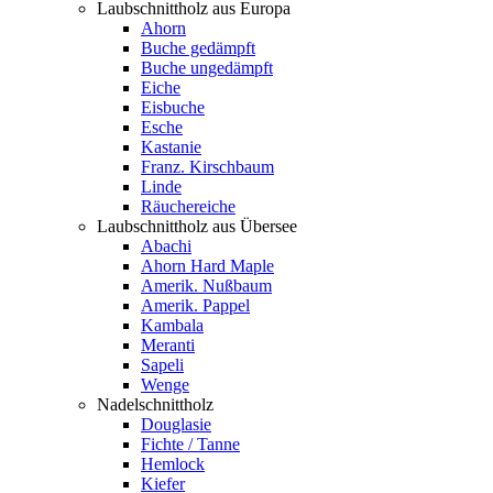
Laubschnittholz aus Europa
Ahorn
Buche gedämpft
Buche ungedämpft
Eiche
Eisbuche
Esche
Kastanie
Franz. Kirschbaum
Linde
Räuchereiche
Laubschnittholz aus Übersee
Abachi
Ahorn Hard Maple
Amerik. Nußbaum
Amerik. Pappel
Kambala
Meranti
Sapeli
Wenge
Nadelschnittholz
Douglasie
Fichte / Tanne
Hemlock
Kiefer