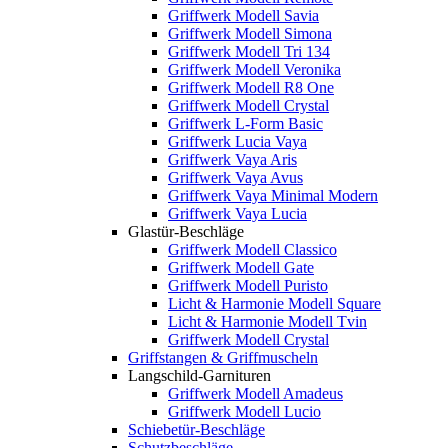
Griffwerk Modell Savia
Griffwerk Modell Simona
Griffwerk Modell Tri 134
Griffwerk Modell Veronika
Griffwerk Modell R8 One
Griffwerk Modell Crystal
Griffwerk L-Form Basic
Griffwerk Lucia Vaya
Griffwerk Vaya Aris
Griffwerk Vaya Avus
Griffwerk Vaya Minimal Modern
Griffwerk Vaya Lucia
Glastür-Beschläge
Griffwerk Modell Classico
Griffwerk Modell Gate
Griffwerk Modell Puristo
Licht & Harmonie Modell Square
Licht & Harmonie Modell Tvin
Griffwerk Modell Crystal
Griffstangen & Griffmuscheln
Langschild-Garnituren
Griffwerk Modell Amadeus
Griffwerk Modell Lucio
Schiebetür-Beschläge
Schutzbeschläge