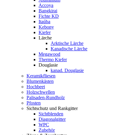
Accoya
Bangkirai
Fichte KD
Itaúba
Kebony
Kiefer
Lärche
Arktische Lärche
Kanadische Lärche
Megawood
Thermo Kiefer
Douglasie
kanad. Douglasie
Keramikfliesen
Blumenkästen
Hochbeet
Holzschwellen
Palisaden-Rundholz
Pfosten
Sichtschutz und Rankgitter
Sichtblenden
Diagonalgitter
WPC
Zubehör