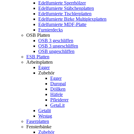
Edelfurnierte Sperrhölzer
Edelfurnierte Stäbchenplatten
Edelfurnierte Tischlerplatten
Edelfurnierte Birke Multiplexplatten
Edelfurnierte MDF-Platte
Furnierdecks
OSB Platten
OSB 3 geschliffen
OSB 3 ungeschliffen
OSB ungeschliffen
ESB Platten
Arbeitsplatten
Egger
Zubehör
Egger
Duropal
Döllken
Häfele
Pfleiderer
GetaLit
Getalit
Westag
Faserplatten
Fensterbänke
Zubehör