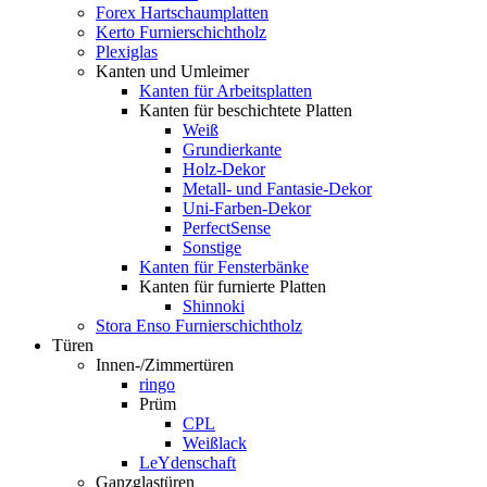
Forex Hartschaumplatten
Kerto Furnierschichtholz
Plexiglas
Kanten und Umleimer
Kanten für Arbeitsplatten
Kanten für beschichtete Platten
Weiß
Grundierkante
Holz-Dekor
Metall- und Fantasie-Dekor
Uni-Farben-Dekor
PerfectSense
Sonstige
Kanten für Fensterbänke
Kanten für furnierte Platten
Shinnoki
Stora Enso Furnierschichtholz
Türen
Innen-/Zimmertüren
ringo
Prüm
CPL
Weißlack
LeYdenschaft
Ganzglastüren