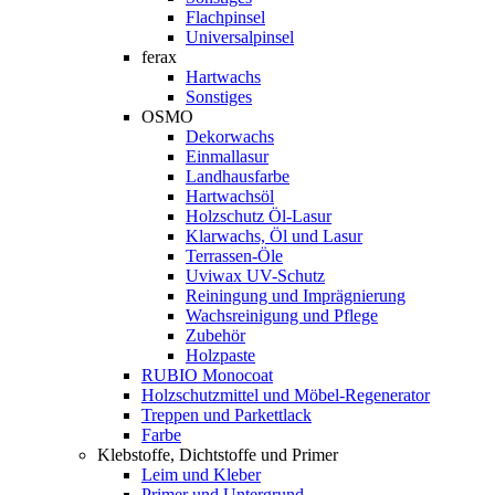
Flachpinsel
Universalpinsel
ferax
Hartwachs
Sonstiges
OSMO
Dekorwachs
Einmallasur
Landhausfarbe
Hartwachsöl
Holzschutz Öl-Lasur
Klarwachs, Öl und Lasur
Terrassen-Öle
Uviwax UV-Schutz
Reiningung und Imprägnierung
Wachsreinigung und Pflege
Zubehör
Holzpaste
RUBIO Monocoat
Holzschutzmittel und Möbel-Regenerator
Treppen und Parkettlack
Farbe
Klebstoffe, Dichtstoffe und Primer
Leim und Kleber
Primer und Untergrund