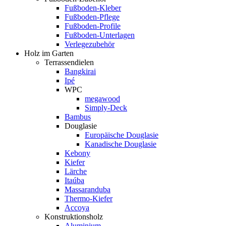
Fußboden-Kleber
Fußboden-Pflege
Fußboden-Profile
Fußboden-Unterlagen
Verlegezubehör
Holz im Garten
Terrassendielen
Bangkirai
Ipé
WPC
megawood
Simply-Deck
Bambus
Douglasie
Europäische Douglasie
Kanadische Douglasie
Kebony
Kiefer
Lärche
Itaúba
Massaranduba
Thermo-Kiefer
Accoya
Konstruktionsholz
Aluminium