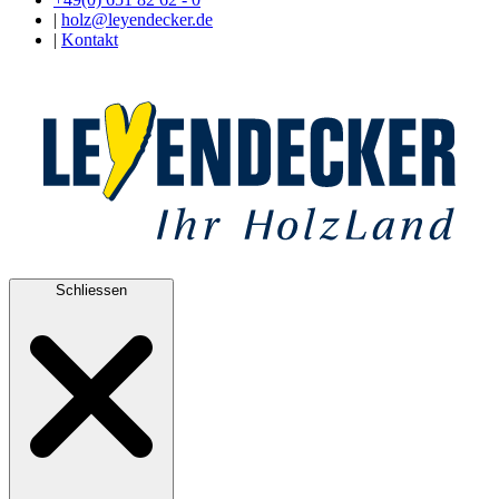
|
holz@leyendecker.de
|
Kontakt
Schliessen