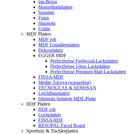
imi-Beton
Magnethaftplatten
Sonstige
Fenix
Shinnoki
Unilin
MDF Platten
MDF roh
MDF Grundierplatten
Dekorplatten
EGGER MDF
PerfectSense Feelwood Lackplatten
PrefectSense Gloss Lackplatten
PerfectSense Premium Matt Lackplatten
FINSA MDF
Medite Tricoya (wasserfest)
TECNOGLAS & SENOSAN
Leichtbauplatten
Shinnoki furnierte MDF-Platte
HDF Platten
HDF roh
Lochplatten
FINSA HDF
RESOPAL Faced Board
Sperrholz & Tischlerplatten