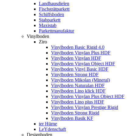
Landhausdielen
Fischgrätparkett
Schiffsboden
Stabparkett
Maxistab
Parkettmanufaktur
Vinylboden
Ziro
Vinylboden Basic Rigid 4.0
Vinylboden Vinylan Plus HDF
Vinylboden Vinylan HDF
Vinylboden Vinylan Object HDF
Vinylboden Vinyl Basic HDF
Vinylboden Strong HDF
Vinylboden Mikolan (Mineral)
Vinylboden Naturalan HDF
Vinylboden Lino klick HDF
Vinylboden Vinylan Plus Object HDF
Vinylboden Lino plus HDF
Vinylboden Vinylan Prestige Rigid
Vinylboden Strong Rigid
Vinylboden Basik KF
ter Hürne
LeYdenschaft
Designboden