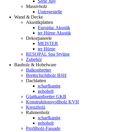
Serie July
Massivholz
Untergestelle
Wand & Decke
Akustikplatten
Europlac Akustik
ter Hürne Akustik
Dekorpaneele
MEISTER
ter Hürne
RESOPAL Spa Styling
Zubehör
Bauholz & Hobelware
Balkonbretter
Brettschichtholz BSH
Dachlatten
scharfkantig
gehobelt
Glattkantbretter GKB
Konstruktionsvollholz KVH
Kreuzholz
Rahmenholz
scharfkantig
gehobelt
Profilholz-Fassade