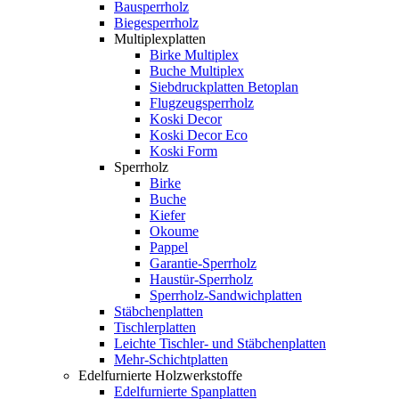
Bausperrholz
Biegesperrholz
Multiplexplatten
Birke Multiplex
Buche Multiplex
Siebdruckplatten Betoplan
Flugzeugsperrholz
Koski Decor
Koski Decor Eco
Koski Form
Sperrholz
Birke
Buche
Kiefer
Okoume
Pappel
Garantie-Sperrholz
Haustür-Sperrholz
Sperrholz-Sandwichplatten
Stäbchenplatten
Tischlerplatten
Leichte Tischler- und Stäbchenplatten
Mehr-Schichtplatten
Edelfurnierte Holzwerkstoffe
Edelfurnierte Spanplatten