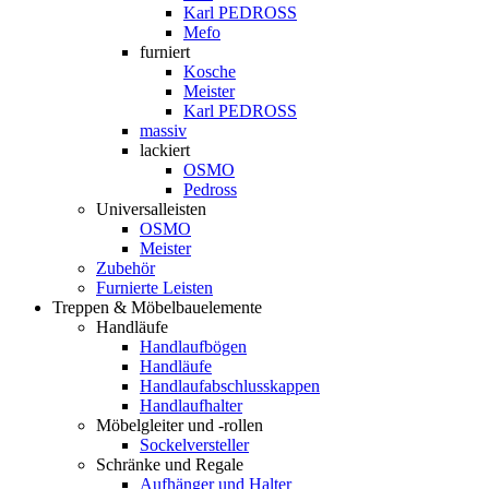
Karl PEDROSS
Mefo
furniert
Kosche
Meister
Karl PEDROSS
massiv
lackiert
OSMO
Pedross
Universalleisten
OSMO
Meister
Zubehör
Furnierte Leisten
Treppen & Möbelbauelemente
Handläufe
Handlaufbögen
Handläufe
Handlaufabschlusskappen
Handlaufhalter
Möbelgleiter und -rollen
Sockelversteller
Schränke und Regale
Aufhänger und Halter