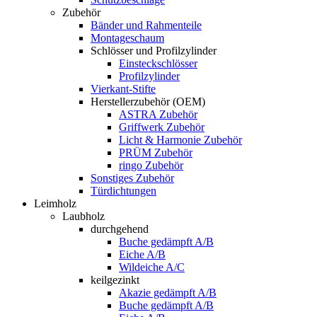
Zubehör
Bänder und Rahmenteile
Montageschaum
Schlösser und Profilzylinder
Einsteckschlösser
Profilzylinder
Vierkant-Stifte
Herstellerzubehör (OEM)
ASTRA Zubehör
Griffwerk Zubehör
Licht & Harmonie Zubehör
PRÜM Zubehör
ringo Zubehör
Sonstiges Zubehör
Türdichtungen
Leimholz
Laubholz
durchgehend
Buche gedämpft A/B
Eiche A/B
Wildeiche A/C
keilgezinkt
Akazie gedämpft A/B
Buche gedämpft A/B