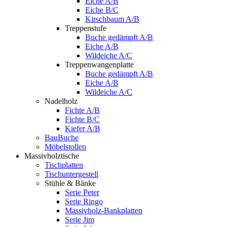
Eiche A/B
Eiche B/C
Kirschbaum A/B
Treppenstufe
Buche gedämpft A/B
Eiche A/B
Wildeiche A/C
Treppenwangenplatte
Buche gedämpft A/B
Eiche A/B
Wildeiche A/C
Nadelholz
Fichte A/B
Fichte B/C
Kiefer A/B
BauBuche
Möbelstollen
Massivholztische
Tischplatten
Tischuntergestell
Stühle & Bänke
Serie Peter
Serie Ringo
Massivholz-Bankplatten
Serie Jim