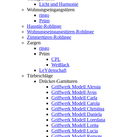
Licht und Harmonie
Wohnungseingangstüren
ringo
Prüm
Haustür-Rohlinge
Wohnungseingangstüren-Rohlinge
Zimmertüren-Rohlinge
Zargen
ringo
Prüm
CPL
Weißlack
LeYdenschaft
Türbeschläge
Drücker-Garnituren
Griffwerk Modell Alessia
Griffwerk Modell Avus
Griffwerk Modell Carla
Griffwerk Modell Carola
Griffwerk Modell Christina
Griffwerk Modell Daniela
Griffwerk Modell Loredana
Griffwerk Modell Lorita
Griffwerk Modell Lucia
Griffwerk Modell Remote