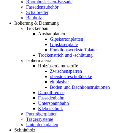
Rhombusleisten-Fassade
Fassadenzubehör
Schalbretter
Bauholz
Isolierung & Dämmung
Trockenbau
Ausbauplatten
Gipskartonplatten
Gipsfaserplatte
Funktionswerkstoffplatte
Trockenstrich und -schüttung
Isoliermaterial
Holzfaserdämmstoffe
Zwischensparren
oberste Geschoßdecke
einblasbar
Boden und Dachkonstruktionen
Dampfbremse
Fassadenbahn
Unterspannbahn
Klebetechnik
Putzträgerplatten
Trägersysteme
Unterdeckplatten
Schnittholz