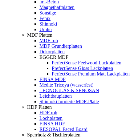
imi-Beton
Magnethaftplatten
Sonstige
Fenix
Shinnoki
Unilin
MDF Platten
MDF roh
MDF Grundierplatten
Dekorplatten
EGGER MDF
PerfectSense Feelwood Lackplatten
PrefectSense Gloss Lackplatten
PerfectSense Premium Matt Lackplatten
FINSA MDF
Medite Tricoya (wasserfest)
TECNOGLAS & SENOSAN
Leichtbauplatten
Shinnoki furnierte MDF-Platte
HDF Platten
HDF roh
Lochplatten
FINSA HDF
RESOPAL Faced Board
Sperrholz & Tischlerplatten