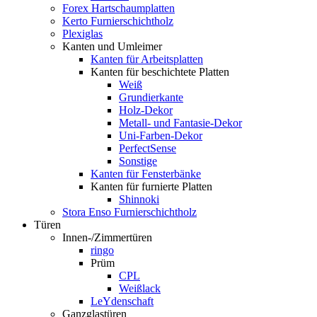
Forex Hartschaumplatten
Kerto Furnierschichtholz
Plexiglas
Kanten und Umleimer
Kanten für Arbeitsplatten
Kanten für beschichtete Platten
Weiß
Grundierkante
Holz-Dekor
Metall- und Fantasie-Dekor
Uni-Farben-Dekor
PerfectSense
Sonstige
Kanten für Fensterbänke
Kanten für furnierte Platten
Shinnoki
Stora Enso Furnierschichtholz
Türen
Innen-/Zimmertüren
ringo
Prüm
CPL
Weißlack
LeYdenschaft
Ganzglastüren