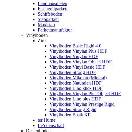
Landhausdielen
Fischgrätparkett
Schiffsboden
Stabparkett
Maxistab
Parkettmanufaktur
Vinylboden
Ziro
Vinylboden Basic Rigid 4.0
Vinylboden Vinylan Plus HDF
Vinylboden Vinylan HDF
Vinylboden Vinylan Object HDF
Vinylboden Vinyl Basic HDF
Vinylboden Strong HDF
Vinylboden Mikolan (Mineral)
Vinylboden Naturalan HDF
Vinylboden Lino klick HDF
Vinylboden Vinylan Plus Object HDF
Vinylboden Lino plus HDF
Vinylboden Vinylan Prestige Rigid
Vinylboden Strong Rigid
Vinylboden Basik KF
ter Hürne
LeYdenschaft
Designboden