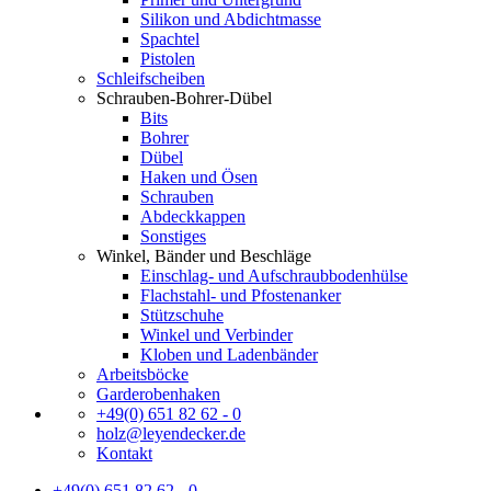
Silikon und Abdichtmasse
Spachtel
Pistolen
Schleifscheiben
Schrauben-Bohrer-Dübel
Bits
Bohrer
Dübel
Haken und Ösen
Schrauben
Abdeckkappen
Sonstiges
Winkel, Bänder und Beschläge
Einschlag- und Aufschraubbodenhülse
Flachstahl- und Pfostenanker
Stützschuhe
Winkel und Verbinder
Kloben und Ladenbänder
Arbeitsböcke
Garderobenhaken
+49(0) 651 82 62 - 0
holz@leyendecker.de
Kontakt
+49(0) 651 82 62 - 0