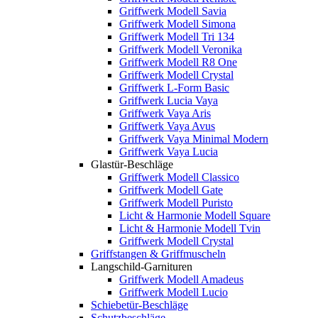
Griffwerk Modell Savia
Griffwerk Modell Simona
Griffwerk Modell Tri 134
Griffwerk Modell Veronika
Griffwerk Modell R8 One
Griffwerk Modell Crystal
Griffwerk L-Form Basic
Griffwerk Lucia Vaya
Griffwerk Vaya Aris
Griffwerk Vaya Avus
Griffwerk Vaya Minimal Modern
Griffwerk Vaya Lucia
Glastür-Beschläge
Griffwerk Modell Classico
Griffwerk Modell Gate
Griffwerk Modell Puristo
Licht & Harmonie Modell Square
Licht & Harmonie Modell Tvin
Griffwerk Modell Crystal
Griffstangen & Griffmuscheln
Langschild-Garnituren
Griffwerk Modell Amadeus
Griffwerk Modell Lucio
Schiebetür-Beschläge
Schutzbeschläge