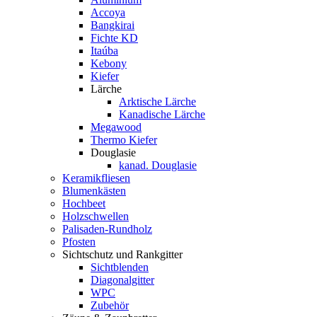
Accoya
Bangkirai
Fichte KD
Itaúba
Kebony
Kiefer
Lärche
Arktische Lärche
Kanadische Lärche
Megawood
Thermo Kiefer
Douglasie
kanad. Douglasie
Keramikfliesen
Blumenkästen
Hochbeet
Holzschwellen
Palisaden-Rundholz
Pfosten
Sichtschutz und Rankgitter
Sichtblenden
Diagonalgitter
WPC
Zubehör