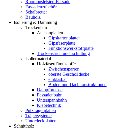
Rhombusleisten-Fassade
Fassadenzubehör
Schalbretter
Bauholz
Isolierung & Dämmung
Trockenbau
Ausbauplatten
Gipskartonplatten
Gipsfaserplatte
Funktionswerkstoffplatte
Trockenstrich und -schüttung
Isoliermaterial
Holzfaserdämmstoffe
Zwischensparren
oberste Geschoßdecke
einblasbar
Boden und Dachkonstruktionen
Dampfbremse
Fassadenbahn
Unterspannbahn
Klebetechnik
Putzträgerplatten
Trägersysteme
Unterdeckplatten
Schnittholz