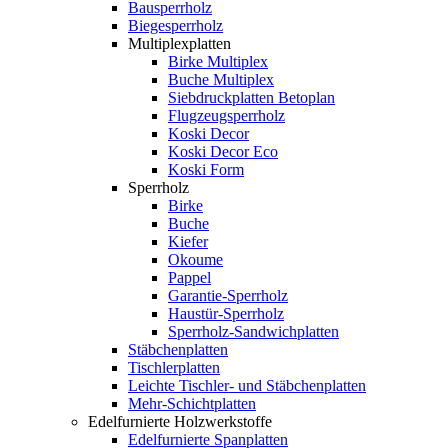
Bausperrholz
Biegesperrholz
Multiplexplatten
Birke Multiplex
Buche Multiplex
Siebdruckplatten Betoplan
Flugzeugsperrholz
Koski Decor
Koski Decor Eco
Koski Form
Sperrholz
Birke
Buche
Kiefer
Okoume
Pappel
Garantie-Sperrholz
Haustür-Sperrholz
Sperrholz-Sandwichplatten
Stäbchenplatten
Tischlerplatten
Leichte Tischler- und Stäbchenplatten
Mehr-Schichtplatten
Edelfurnierte Holzwerkstoffe
Edelfurnierte Spanplatten