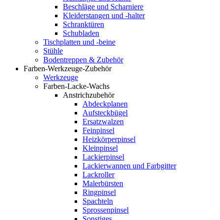
Beschläge und Scharniere
Kleiderstangen und -halter
Schranktüren
Schubladen
Tischplatten und -beine
Stühle
Bodentreppen & Zubehör
Farben-Werkzeuge-Zubehör
Werkzeuge
Farben-Lacke-Wachs
Anstrichzubehör
Abdeckplanen
Aufsteckbügel
Ersatzwalzen
Feinpinsel
Heizkörperpinsel
Kleinpinsel
Lackierpinsel
Lackierwannen und Farbgitter
Lackroller
Malerbürsten
Ringpinsel
Spachteln
Sprossenpinsel
Sonstiges