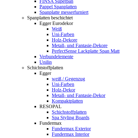
FINSA Superpan
Pappel Spanplatten
Spanplatte messerfurniert
Spanplatten beschichtet
Egger Eurodekor
Weiß
Uni-Farben
Holz-Dekore
Metall- und Fantasie-Dekore
PerfectSense Lackplatte Span Matt
Verbundelemente
Unilin
Schichtstoffplatten
Egger
weiß / Gegenzug
Uni-Farben
Holz-Dekor
Metall- und Fantasie-Dekor
Kompaktplatten
RESOPAL
Schichstoffplatten
Spa Styling Boards
Fundermax
Fundermax Exterior
Fundermax Interior