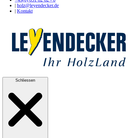
|
holz@leyendecker.de
|
Kontakt
Schliessen