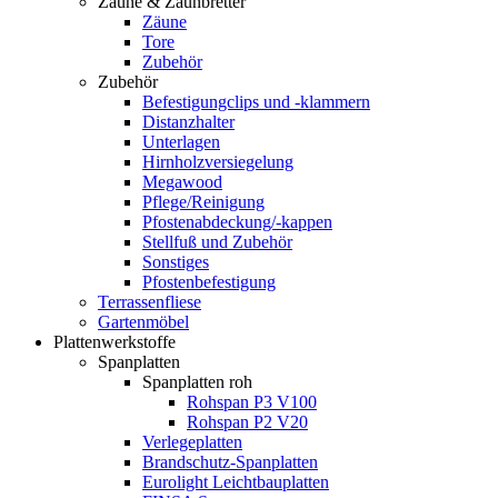
Zäune & Zaunbretter
Zäune
Tore
Zubehör
Zubehör
Befestigungclips und -klammern
Distanzhalter
Unterlagen
Hirnholzversiegelung
Megawood
Pflege/Reinigung
Pfostenabdeckung/-kappen
Stellfuß und Zubehör
Sonstiges
Pfostenbefestigung
Terrassenfliese
Gartenmöbel
Plattenwerkstoffe
Spanplatten
Spanplatten roh
Rohspan P3 V100
Rohspan P2 V20
Verlegeplatten
Brandschutz-Spanplatten
Eurolight Leichtbauplatten