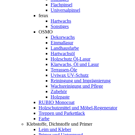
Flachpinsel
Universalpinsel
ferax
Hartwachs
Sonstiges
OSMO
Dekorwachs
Einmallasur
Landhausfarbe
Hartwachsöl
Holzschutz Öl-Lasur
Klarwachs, Öl und Lasur
Terrassen-Öle
Uviwax UV-Schutz
Reiningung und Imprägnierung
Wachsreinigung und Pflege
Zubehör
Holzpaste
RUBIO Monocoat
Holzschutzmittel und Möbel-Regenerator
Treppen und Parkettlack
Farbe
Klebstoffe, Dichtstoffe und Primer
Leim und Kleber
Primer und Untergrund