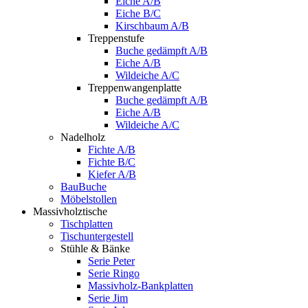
Eiche A/B
Eiche B/C
Kirschbaum A/B
Treppenstufe
Buche gedämpft A/B
Eiche A/B
Wildeiche A/C
Treppenwangenplatte
Buche gedämpft A/B
Eiche A/B
Wildeiche A/C
Nadelholz
Fichte A/B
Fichte B/C
Kiefer A/B
BauBuche
Möbelstollen
Massivholztische
Tischplatten
Tischuntergestell
Stühle & Bänke
Serie Peter
Serie Ringo
Massivholz-Bankplatten
Serie Jim