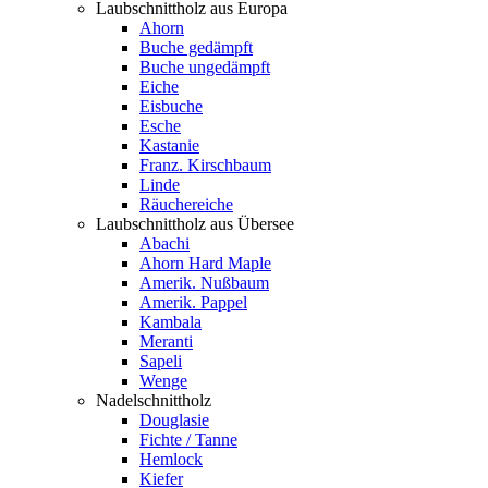
Laubschnittholz aus Europa
Ahorn
Buche gedämpft
Buche ungedämpft
Eiche
Eisbuche
Esche
Kastanie
Franz. Kirschbaum
Linde
Räuchereiche
Laubschnittholz aus Übersee
Abachi
Ahorn Hard Maple
Amerik. Nußbaum
Amerik. Pappel
Kambala
Meranti
Sapeli
Wenge
Nadelschnittholz
Douglasie
Fichte / Tanne
Hemlock
Kiefer