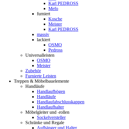
Karl PEDROSS
Mefo
furniert
Kosche
Meister
Karl PEDROSS
massiv
lackiert
OSMO
Pedross
Universalleisten
OSMO
Meister
Zubehör
Furnierte Leisten
Treppen & Möbelbauelemente
Handläufe
Handlaufbögen
Handläufe
Handlaufabschlusskappen
Handlaufhalter
Möbelgleiter und -rollen
Sockelversteller
Schränke und Regale
Aufhänger und Halter