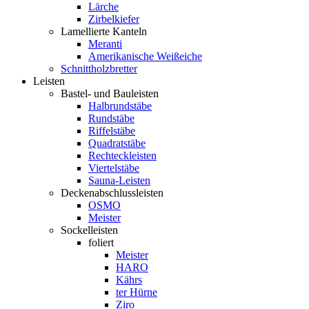
Lärche
Zirbelkiefer
Lamellierte Kanteln
Meranti
Amerikanische Weißeiche
Schnittholzbretter
Leisten
Bastel- und Bauleisten
Halbrundstäbe
Rundstäbe
Riffelstäbe
Quadratstäbe
Rechteckleisten
Viertelstäbe
Sauna-Leisten
Deckenabschlussleisten
OSMO
Meister
Sockelleisten
foliert
Meister
HARO
Kährs
ter Hürne
Ziro