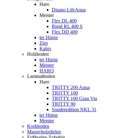
Haro
Disano LifeAqua
Meister
Flex DL 400
Rigid RL 400 S
Flex DD 400
ter Hürne
Ziro
Kahrs
Holzboden
ter Hürne
Meister
HARO
Laminatboden
Haro
TRITTY 200 Aqua
TRITTY 100
TRITTY 100 Gran Via
TRITTY 90
Sonderedition NKL 31
ter Hürne
Meister
Korkboden
Massivholzdielen
Fußboden-Zubehör