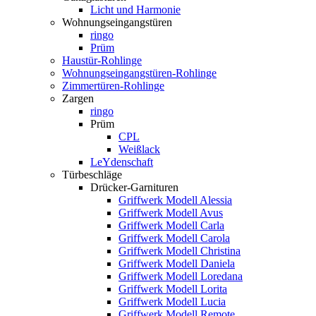
Licht und Harmonie
Wohnungseingangstüren
ringo
Prüm
Haustür-Rohlinge
Wohnungseingangstüren-Rohlinge
Zimmertüren-Rohlinge
Zargen
ringo
Prüm
CPL
Weißlack
LeYdenschaft
Türbeschläge
Drücker-Garnituren
Griffwerk Modell Alessia
Griffwerk Modell Avus
Griffwerk Modell Carla
Griffwerk Modell Carola
Griffwerk Modell Christina
Griffwerk Modell Daniela
Griffwerk Modell Loredana
Griffwerk Modell Lorita
Griffwerk Modell Lucia
Griffwerk Modell Remote