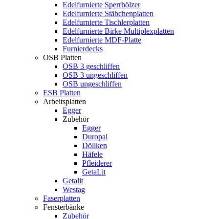
Edelfurnierte Sperrhölzer
Edelfurnierte Stäbchenplatten
Edelfurnierte Tischlerplatten
Edelfurnierte Birke Multiplexplatten
Edelfurnierte MDF-Platte
Furnierdecks
OSB Platten
OSB 3 geschliffen
OSB 3 ungeschliffen
OSB ungeschliffen
ESB Platten
Arbeitsplatten
Egger
Zubehör
Egger
Duropal
Döllken
Häfele
Pfleiderer
GetaLit
Getalit
Westag
Faserplatten
Fensterbänke
Zubehör