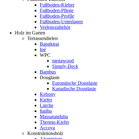
Fußboden-Kleber
Fußboden-Pflege
Fußboden-Profile
Fußboden-Unterlagen
Verlegezubehör
Holz im Garten
Terrassendielen
Bangkirai
Ipé
WPC
megawood
Simply-Deck
Bambus
Douglasie
Europäische Douglasie
Kanadische Douglasie
Kebony
Kiefer
Lärche
Itaúba
Massaranduba
Thermo-Kiefer
Accoya
Konstruktionsholz
Aluminium