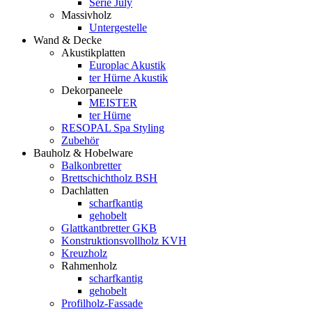
Serie July
Massivholz
Untergestelle
Wand & Decke
Akustikplatten
Europlac Akustik
ter Hürne Akustik
Dekorpaneele
MEISTER
ter Hürne
RESOPAL Spa Styling
Zubehör
Bauholz & Hobelware
Balkonbretter
Brettschichtholz BSH
Dachlatten
scharfkantig
gehobelt
Glattkantbretter GKB
Konstruktionsvollholz KVH
Kreuzholz
Rahmenholz
scharfkantig
gehobelt
Profilholz-Fassade