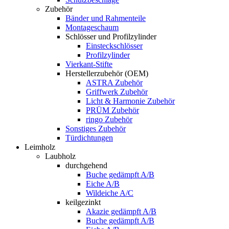
Zubehör
Bänder und Rahmenteile
Montageschaum
Schlösser und Profilzylinder
Einsteckschlösser
Profilzylinder
Vierkant-Stifte
Herstellerzubehör (OEM)
ASTRA Zubehör
Griffwerk Zubehör
Licht & Harmonie Zubehör
PRÜM Zubehör
ringo Zubehör
Sonstiges Zubehör
Türdichtungen
Leimholz
Laubholz
durchgehend
Buche gedämpft A/B
Eiche A/B
Wildeiche A/C
keilgezinkt
Akazie gedämpft A/B
Buche gedämpft A/B