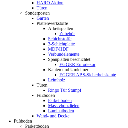
HARO Aktion
Türen
Sonderposten
Garten
Plattenwerkstoffe
Arbeitsplatten
Zubehör
Schichtstoffe
3-Schichtplatte
MDF/HDF
Verbundelemente
Spanplatten beschichtet
EGGER Eurodekor
Kanten und Umleimer
EGGER ABS-Sicherheitskante
Leimholz
Türen
Ringo Tür Stumpf
Fußboden
Parkettboden
Massivholzdielen
Laminatboden
Wand- und Decke
Fußboden
Parkettboden