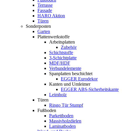
Terrasse
Fassade
HARO Aktion
Türen
Sonderposten
Garten
Plattenwerkstoffe
Arbeitsplatten
Zubehör
Schichtstoffe
3-Schichtplatte
MDF/HDF
Verbundelemente
Spanplatten beschichtet
EGGER Eurodekor
Kanten und Umleimer
EGGER ABS-Sicherheitskante
Leimholz
Türen
Ringo Tür Stumpf
Fußboden
Parkettboden
Massivholzdielen
Laminatboden