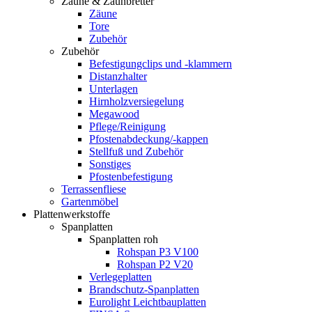
Zäune & Zaunbretter
Zäune
Tore
Zubehör
Zubehör
Befestigungclips und -klammern
Distanzhalter
Unterlagen
Hirnholzversiegelung
Megawood
Pflege/Reinigung
Pfostenabdeckung/-kappen
Stellfuß und Zubehör
Sonstiges
Pfostenbefestigung
Terrassenfliese
Gartenmöbel
Plattenwerkstoffe
Spanplatten
Spanplatten roh
Rohspan P3 V100
Rohspan P2 V20
Verlegeplatten
Brandschutz-Spanplatten
Eurolight Leichtbauplatten