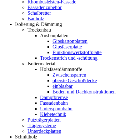
Rhombusleisten-Fassade
Fassadenzubehör
Schalbretter
Bauholz
Isolierung & Dämmung
Trockenbau
Ausbauplatten
Gipskartonplatten
Gipsfaserplatte
Funktionswerkstoffplatte
Trockenstrich und -schüttung
Isoliermaterial
Holzfaserdämmstoffe
Zwischensparren
oberste Geschoßdecke
einblasbar
Boden und Dachkonstruktionen
Dampfbremse
Fassadenbahn
Unterspannbahn
Klebetechnik
Putzträgerplatten
Trägersysteme
Unterdeckplatten
Schnittholz