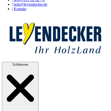
|
holz@leyendecker.de
|
Kontakt
Schliessen