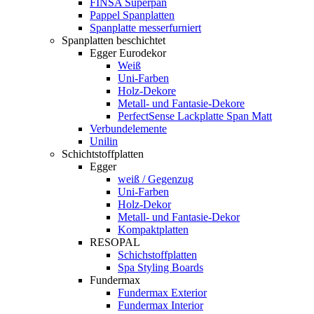
FINSA Superpan
Pappel Spanplatten
Spanplatte messerfurniert
Spanplatten beschichtet
Egger Eurodekor
Weiß
Uni-Farben
Holz-Dekore
Metall- und Fantasie-Dekore
PerfectSense Lackplatte Span Matt
Verbundelemente
Unilin
Schichtstoffplatten
Egger
weiß / Gegenzug
Uni-Farben
Holz-Dekor
Metall- und Fantasie-Dekor
Kompaktplatten
RESOPAL
Schichstoffplatten
Spa Styling Boards
Fundermax
Fundermax Exterior
Fundermax Interior