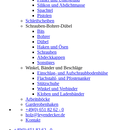
Silikon und Abdichtmasse
Spachtel
Pistolen
Schleifscheiben
Schrauben-Bohrer-Dübel
Bits
Bohrer
Dübel
Haken und Ösen
Schrauben
Abdeckkappen
Sonstiges
Winkel, Bänder und Beschläge
Einschlag- und Aufschraubbodenhülse
Flachstahl- und Pfostenanker
Stützschuhe
Winkel und Verbinder
Kloben und Ladenbänder
Arbeitsböcke
Garderobenhaken
+49(0) 651 82 62 - 0
holz@leyendecker.de
Kontakt
+49(0) 651 82 62 - 0