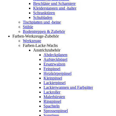
Beschläge und Scharniere
Kleiderstangen und -halter
Schranktüren
Schubladen
Tischplatten und -beine
Stühle
Bodentreppen & Zubehör
Farben-Werkzeuge-Zubehör
Werkzeuge
Farben-Lacke-Wachs
Anstrichzubehör
Abdeckplanen
Aufsteckbügel
Ersatzwalzen
Feinpinsel
Heizkörperpinsel
Kleinpinsel
Lackierpinsel
Lackierwannen und Farbgitter
Lackroller
Malerbürsten
Ringpinsel
Spachteln
Sprossenpinsel
Sonstiges