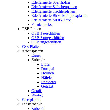
Edelfurnierte Sperrhölzer
Edelfurnierte Stäbchenplatten
Edelfurnierte Tischlerplatten
Edelfurnierte Birke Multiplexplatten
Edelfurnierte MDF-Platte
Furnierdecks
OSB Platten
OSB 3 geschliffen
OSB 3 ungeschliffen
OSB ungeschliffen
ESB Platten
Arbeitsplatten
Egger
Zubehör
Egger
Duropal
Döllken
Häfele
Pfleiderer
GetaLit
Getalit
Westag
Faserplatten
Fensterbänke
Zubehör