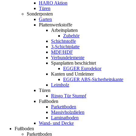
HARO Aktion
Türen
Sonderposten
Garten
Plattenwerkstoffe
Arbeitsplatten
Zubehör
Schichtstoffe
3-Schichtplatte
MDF/HDF
Verbundelemente
Spanplatten beschichtet
EGGER Eurodekor
Kanten und Umleimer
EGGER ABS-Sicherheitskante
Leimholz
Türen
Ringo Tür Stumpf
Fußboden
Parkettboden
Massivholzdielen
Laminatboden
Wand- und Decke
Fußboden
Parkettboden