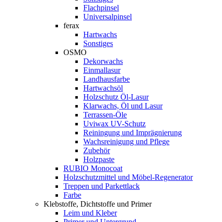
Flachpinsel
Universalpinsel
ferax
Hartwachs
Sonstiges
OSMO
Dekorwachs
Einmallasur
Landhausfarbe
Hartwachsöl
Holzschutz Öl-Lasur
Klarwachs, Öl und Lasur
Terrassen-Öle
Uviwax UV-Schutz
Reiningung und Imprägnierung
Wachsreinigung und Pflege
Zubehör
Holzpaste
RUBIO Monocoat
Holzschutzmittel und Möbel-Regenerator
Treppen und Parkettlack
Farbe
Klebstoffe, Dichtstoffe und Primer
Leim und Kleber
Primer und Untergrund