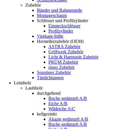
Zubehör
Bänder und Rahmenteile
Montageschaum
Schlösser und Profilzylinder
Einsteckschlösser
Profilzylinder
Vierkant-Stifte
Herstellerzubehör (OEM)
ASTRA Zubehör
Griffwerk Zubehör
Licht & Harmonie Zubehör
PRÜM Zubehör
ringo Zubehör
Sonstiges Zubehör
Türdichtungen
Leimholz
Laubholz
durchgehend
Buche gedämpft A/B
Eiche A/B
Wildeiche A/C
keilgezinkt
Akazie gedämpft A/B
Buche gedämpft A/B