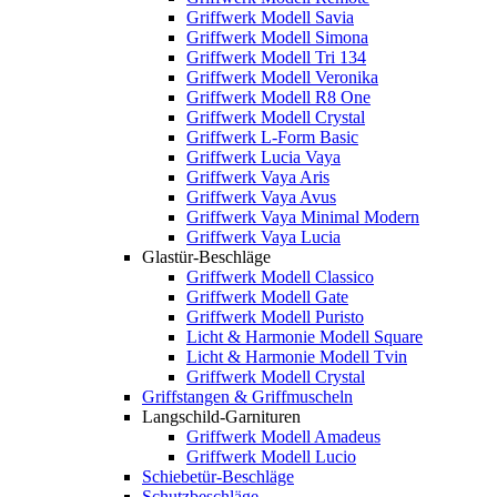
Griffwerk Modell Savia
Griffwerk Modell Simona
Griffwerk Modell Tri 134
Griffwerk Modell Veronika
Griffwerk Modell R8 One
Griffwerk Modell Crystal
Griffwerk L-Form Basic
Griffwerk Lucia Vaya
Griffwerk Vaya Aris
Griffwerk Vaya Avus
Griffwerk Vaya Minimal Modern
Griffwerk Vaya Lucia
Glastür-Beschläge
Griffwerk Modell Classico
Griffwerk Modell Gate
Griffwerk Modell Puristo
Licht & Harmonie Modell Square
Licht & Harmonie Modell Tvin
Griffwerk Modell Crystal
Griffstangen & Griffmuscheln
Langschild-Garnituren
Griffwerk Modell Amadeus
Griffwerk Modell Lucio
Schiebetür-Beschläge
Schutzbeschläge