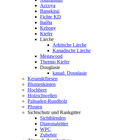
Accoya
Bangkirai
Fichte KD
Itaúba
Kebony
Kiefer
Lärche
Arktische Lärche
Kanadische Lärche
Megawood
Thermo Kiefer
Douglasie
kanad. Douglasie
Keramikfliesen
Blumenkästen
Hochbeet
Holzschwellen
Palisaden-Rundholz
Pfosten
Sichtschutz und Rankgitter
Sichtblenden
Diagonalgitter
WPC
Zubehör