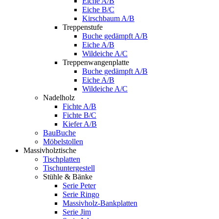
Eiche A/B
Eiche B/C
Kirschbaum A/B
Treppenstufe
Buche gedämpft A/B
Eiche A/B
Wildeiche A/C
Treppenwangenplatte
Buche gedämpft A/B
Eiche A/B
Wildeiche A/C
Nadelholz
Fichte A/B
Fichte B/C
Kiefer A/B
BauBuche
Möbelstollen
Massivholztische
Tischplatten
Tischuntergestell
Stühle & Bänke
Serie Peter
Serie Ringo
Massivholz-Bankplatten
Serie Jim