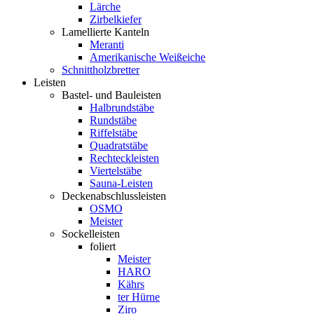
Lärche
Zirbelkiefer
Lamellierte Kanteln
Meranti
Amerikanische Weißeiche
Schnittholzbretter
Leisten
Bastel- und Bauleisten
Halbrundstäbe
Rundstäbe
Riffelstäbe
Quadratstäbe
Rechteckleisten
Viertelstäbe
Sauna-Leisten
Deckenabschlussleisten
OSMO
Meister
Sockelleisten
foliert
Meister
HARO
Kährs
ter Hürne
Ziro