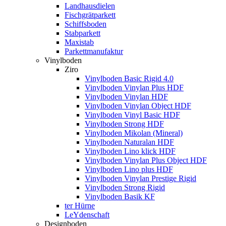
Landhausdielen
Fischgrätparkett
Schiffsboden
Stabparkett
Maxistab
Parkettmanufaktur
Vinylboden
Ziro
Vinylboden Basic Rigid 4.0
Vinylboden Vinylan Plus HDF
Vinylboden Vinylan HDF
Vinylboden Vinylan Object HDF
Vinylboden Vinyl Basic HDF
Vinylboden Strong HDF
Vinylboden Mikolan (Mineral)
Vinylboden Naturalan HDF
Vinylboden Lino klick HDF
Vinylboden Vinylan Plus Object HDF
Vinylboden Lino plus HDF
Vinylboden Vinylan Prestige Rigid
Vinylboden Strong Rigid
Vinylboden Basik KF
ter Hürne
LeYdenschaft
Designboden