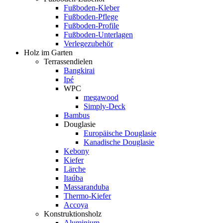
Fußboden-Kleber
Fußboden-Pflege
Fußboden-Profile
Fußboden-Unterlagen
Verlegezubehör
Holz im Garten
Terrassendielen
Bangkirai
Ipé
WPC
megawood
Simply-Deck
Bambus
Douglasie
Europäische Douglasie
Kanadische Douglasie
Kebony
Kiefer
Lärche
Itaúba
Massaranduba
Thermo-Kiefer
Accoya
Konstruktionsholz
Aluminium