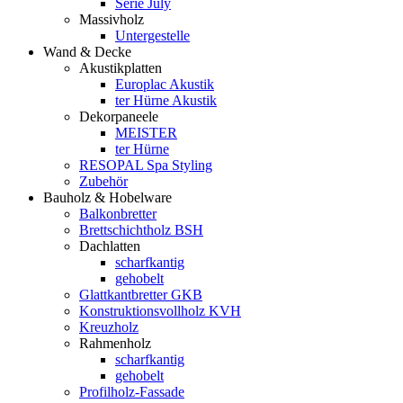
Serie July
Massivholz
Untergestelle
Wand & Decke
Akustikplatten
Europlac Akustik
ter Hürne Akustik
Dekorpaneele
MEISTER
ter Hürne
RESOPAL Spa Styling
Zubehör
Bauholz & Hobelware
Balkonbretter
Brettschichtholz BSH
Dachlatten
scharfkantig
gehobelt
Glattkantbretter GKB
Konstruktionsvollholz KVH
Kreuzholz
Rahmenholz
scharfkantig
gehobelt
Profilholz-Fassade