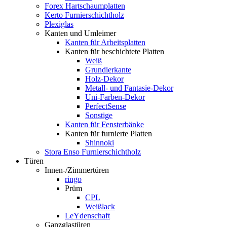
Forex Hartschaumplatten
Kerto Furnierschichtholz
Plexiglas
Kanten und Umleimer
Kanten für Arbeitsplatten
Kanten für beschichtete Platten
Weiß
Grundierkante
Holz-Dekor
Metall- und Fantasie-Dekor
Uni-Farben-Dekor
PerfectSense
Sonstige
Kanten für Fensterbänke
Kanten für furnierte Platten
Shinnoki
Stora Enso Furnierschichtholz
Türen
Innen-/Zimmertüren
ringo
Prüm
CPL
Weißlack
LeYdenschaft
Ganzglastüren