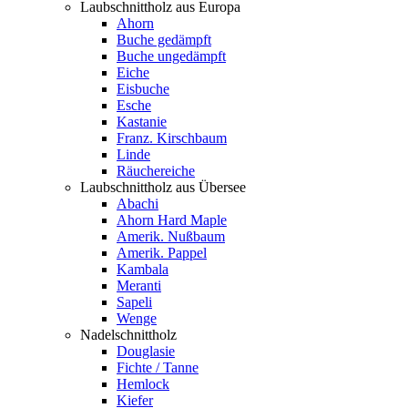
Laubschnittholz aus Europa
Ahorn
Buche gedämpft
Buche ungedämpft
Eiche
Eisbuche
Esche
Kastanie
Franz. Kirschbaum
Linde
Räuchereiche
Laubschnittholz aus Übersee
Abachi
Ahorn Hard Maple
Amerik. Nußbaum
Amerik. Pappel
Kambala
Meranti
Sapeli
Wenge
Nadelschnittholz
Douglasie
Fichte / Tanne
Hemlock
Kiefer