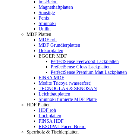
imi-Beton
Magnethaftplatten
Sonstige
Fenix
Shinnoki
Unilin
MDF Platten
MDF roh
MDF Grundierplatten
Dekorplatten
EGGER MDF
PerfectSense Feelwood Lackplatten
PrefectSense Gloss Lackplatten
PerfectSense Premium Matt Lackplatten
FINSA MDF
Medite Tricoya (wasserfest)
TECNOGLAS & SENOSAN
Leichtbauplatten
Shinnoki furnierte MDF-Platte
HDF Platten
HDF roh
Lochplatten
FINSA HDF
RESOPAL Faced Board
Sperrholz & Tischlerplatten