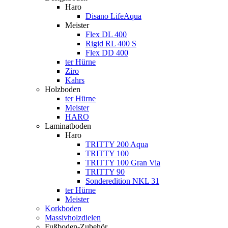
Haro
Disano LifeAqua
Meister
Flex DL 400
Rigid RL 400 S
Flex DD 400
ter Hürne
Ziro
Kahrs
Holzboden
ter Hürne
Meister
HARO
Laminatboden
Haro
TRITTY 200 Aqua
TRITTY 100
TRITTY 100 Gran Via
TRITTY 90
Sonderedition NKL 31
ter Hürne
Meister
Korkboden
Massivholzdielen
Fußboden-Zubehör