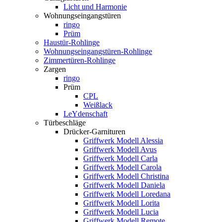
Licht und Harmonie
Wohnungseingangstüren
ringo
Prüm
Haustür-Rohlinge
Wohnungseingangstüren-Rohlinge
Zimmertüren-Rohlinge
Zargen
ringo
Prüm
CPL
Weißlack
LeYdenschaft
Türbeschläge
Drücker-Garnituren
Griffwerk Modell Alessia
Griffwerk Modell Avus
Griffwerk Modell Carla
Griffwerk Modell Carola
Griffwerk Modell Christina
Griffwerk Modell Daniela
Griffwerk Modell Loredana
Griffwerk Modell Lorita
Griffwerk Modell Lucia
Griffwerk Modell Remote