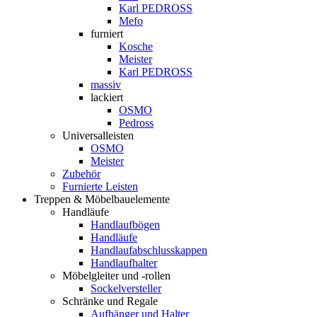
Karl PEDROSS
Mefo
furniert
Kosche
Meister
Karl PEDROSS
massiv
lackiert
OSMO
Pedross
Universalleisten
OSMO
Meister
Zubehör
Furnierte Leisten
Treppen & Möbelbauelemente
Handläufe
Handlaufbögen
Handläufe
Handlaufabschlusskappen
Handlaufhalter
Möbelgleiter und -rollen
Sockelversteller
Schränke und Regale
Aufhänger und Halter