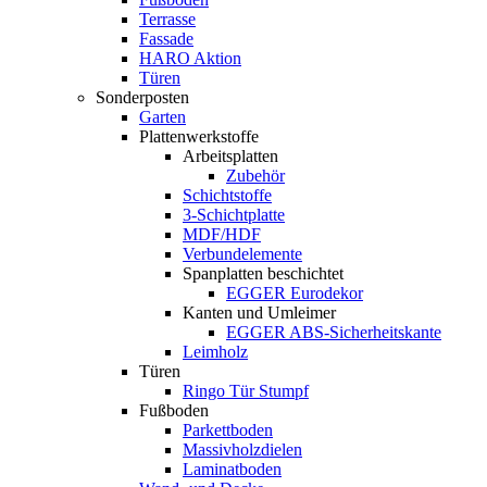
Terrasse
Fassade
HARO Aktion
Türen
Sonderposten
Garten
Plattenwerkstoffe
Arbeitsplatten
Zubehör
Schichtstoffe
3-Schichtplatte
MDF/HDF
Verbundelemente
Spanplatten beschichtet
EGGER Eurodekor
Kanten und Umleimer
EGGER ABS-Sicherheitskante
Leimholz
Türen
Ringo Tür Stumpf
Fußboden
Parkettboden
Massivholzdielen
Laminatboden